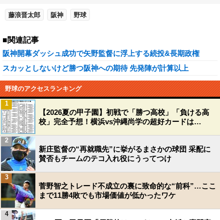
藤浪晋太郎
阪神
野球
■関連記事
阪神開幕ダッシュ成功で矢野監督に浮上する続投&長期政権
スカッとしないけど勝つ阪神への期待 先発陣が計算以上
野球のアクセスランキング
1
【2026夏の甲子園】初戦で「勝つ高校」「負ける高
校」完全予想！横浜vs沖縄尚学の超好カードは…
2
新庄監督の“再就職先”に挙がるまさかの球団 采配に
賛否もチームのテコ入れ役にうってつけ
3
菅野智之トレード不成立の裏に致命的な“前科”…ここ
まで11勝4敗でも市場価値が低かったワケ
4