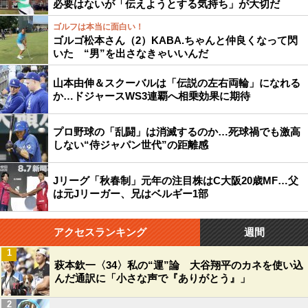
必要はないが「伝えようとする気持ち」が大切だ
ゴルフは本当に面白い！
ゴルゴ松本さん（2）KABA.ちゃんと仲良くなって閃
いた “男”を出さなきゃいいんだ
山本由伸＆スクーバルは「伝説の左右両輪」になれる
か…ドジャースWS3連覇へ相乗効果に期待
プロ野球の「乱闘」は消滅するのか…死球禍でも激高
しない“侍ジャパン世代”の距離感
Jリーグ「秋春制」元年の注目株はC大阪20歳MF…父
は元Jリーガー、兄はベルギー1部
アクセスランキング
週間
1
萩本欽一〈34〉私の“運”論 大谷翔平のカネを使い込
んだ通訳に「小さな声で『ありがとう』」
2