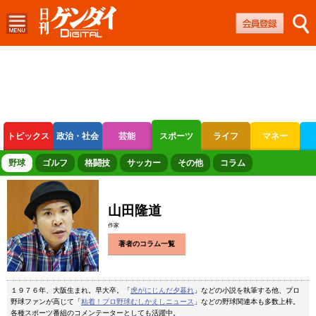
トピックス
政治・社会
芸能
スポーツ
ライフ
マネー
ボートレース
競輪
オートレース
野球
ゴルフ
格闘技
サッカー
その他
コラム
山田隆道
作家
著者のコラム一覧
１９７６年、大阪生まれ。早大卒。「
虎がにじんだ夕暮れ
」などの小説を執筆する他、プロ
野球ファンが高じて「
粘着！プロ野球むしかえしニュース
」などの野球関連本も多数上梓。
各種スポーツ番組のコメンテーターとしても活躍中。