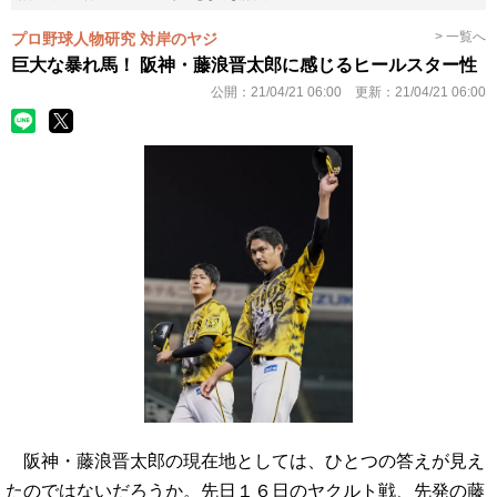
> 一覧へ
プロ野球人物研究 対岸のヤジ
巨大な暴れ馬！ 阪神・藤浪晋太郎に感じるヒールスター性
公開：
21/04/21 06:00
更新：
21/04/21 06:00
阪神・藤浪晋太郎の現在地としては、ひとつの答えが見え
たのではないだろうか。先日１６日のヤクルト戦、先発の藤