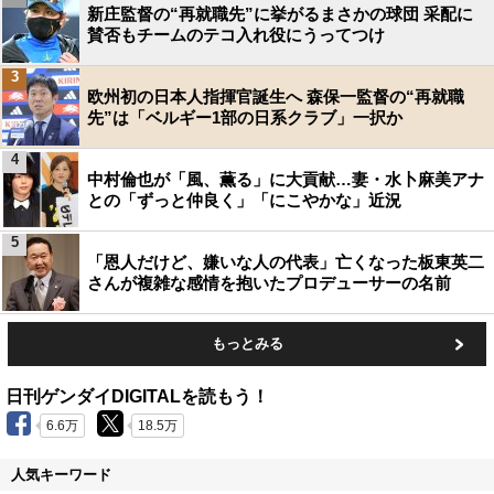
新庄監督の“再就職先”に挙がるまさかの球団 采配に
賛否もチームのテコ入れ役にうってつけ
3
欧州初の日本人指揮官誕生へ 森保一監督の“再就職
先”は「ベルギー1部の日系クラブ」一択か
4
中村倫也が「風、薫る」に大貢献…妻・水卜麻美アナ
との「ずっと仲良く」「にこやかな」近況
5
「恩人だけど、嫌いな人の代表」亡くなった板東英二
さんが複雑な感情を抱いたプロデューサーの名前
もっとみる
日刊ゲンダイDIGITALを読もう！
6.6万
18.5万
人気キーワード