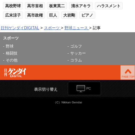
高校野球
高市首相
板東英二
清水アキラ
ハラスメント
広末涼子
高市政権
巨人
大岩剛
ピアノ
日刊ゲンダイDIGITAL
スポーツ
野球ニュース
記事
スポーツ
野球
ゴルフ
格闘技
サッカー
その他
コラム
表示切り替え
（C）Nikkan Gendai