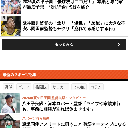
2026夏の甲子園「優勝校はココだ！」 本紙と専門家
が徹底予想、“対抗”含む5校を紹介
5
阪神藤川監督の「焦り」「短気」「采配」に大きな不
安…岡田前監督もチクリ「崩れてる感じするわ」
もっとみる
最新のスポーツ記事
野球
ゴルフ
格闘技
サッカー
その他
コラム
2026年夏の甲子園 監督突撃インタビュー
八王子実践・河本ロバート監督「ライブや家族旅行
も、事前に相談があれば休ませます」
スポーツ時々放談
通訳同伴アスリートに思うこと 英語ネーティブになる