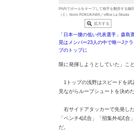
PA内でボールをキープして相手を翻弄する鎌
（Ｃ）Norio ROKUKAWA／office La Strada
拡大する
「日本一腰の低い代表選手」森島
晃はメンバー23人の中で唯一Jクラ
ブのトップに
限に発揮しようとしていた」こ
1トップの浅野はスピードを武器
見ながらループシュートを決め
右サイドアタッカーで先発した
「ベンチ4試合」「招集外4試合
だ。