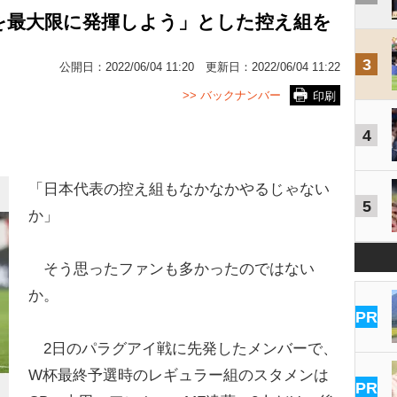
を最大限に発揮しよう」とした控え組を
3
公開日：
2022/06/04 11:20
更新日：
2022/06/04 11:22
>> バックナンバー
印刷
4
「日本代表の控え組もなかなかやるじゃない
5
か」
そう思ったファンも多かったのではない
か。
PR
2日のパラグアイ戦に先発したメンバーで、
W杯最終予選時のレギュラー組のスタメンは
PR