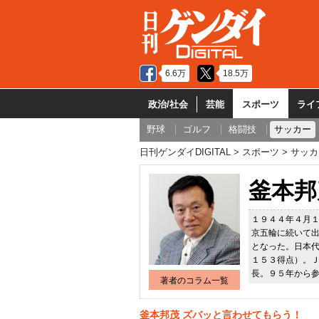
6.6万
18.5万
政治/社会
芸能
スポーツ
ライ
野球
ゴルフ
格闘技
サッカー
日刊ゲンダイDIGITAL
スポーツ
サッカ
釜本邦
１９４４年４月
京五輪に続いて
となった。日本
１５３得点）。
長。９５年から
著者のコラム一覧
釜本邦茂 ズバッと言わせてもらう！