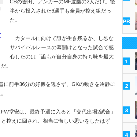
CBの吉田、アンカーのMF
遠藤
の2人だけ。後
田
半から投入された6選手も全員が控え組だっ
た。
PR
寛
カタールに向けて誰が生き残るか、し烈な
サバイバルレースの幕開けとなった試合で感
心したのは「誰もが自分自身の持ち味を最大
1
とだ。
に前半36分の好機を逃さず、GKの動きを冷静に
2
た。
3
FW堂安は、最終予選に入ると「交代出場2試合」
」と控えに回され、相当に悔しい思いをしたはず
4