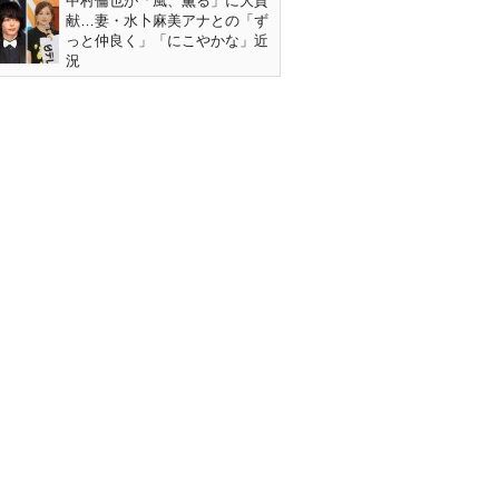
中村倫也が「風、薫る」に大貢
献…妻・水卜麻美アナとの「ず
っと仲良く」「にこやかな」近
況