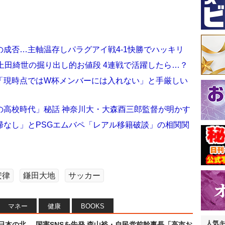
成否…主軸温存しパラグアイ戦4-1快勝でハッキリ
上田綺世の掘り出し的お値段 4連戦で活躍したら…？
「現時点ではW杯メンバーには入れない」と手厳しい
の高校時代」秘話 神奈川大・大森酉三郎監督が明かす
帰なし」とPSGエムバペ「レアル移籍破談」の相関関
安律
鎌田大地
サッカー
マネー
健康
BOOKS
人気
日本の北
国害SNSを告発 森山裕・自民党前幹事長「高市お