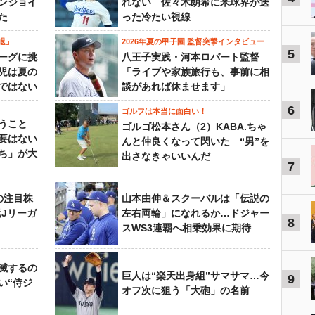
ンジョイ
れない 佐々木朗希に米球界が送
た
った冷たい視線
退」
2026年夏の甲子園 監督突撃インタビュー
5
ーグに挑
八王子実践・河本ロバート監督
児は夏の
「ライブや家族旅行も、事前に相
ではない
談があれば休ませます」
6
ゴルフは本当に面白い！
うこと
ゴルゴ松本さん（2）KABA.ちゃ
要はない
んと仲良くなって閃いた “男”を
ち」が大
出さなきゃいいんだ
7
の注目株
山本由伸＆スクーバルは「伝説の
元Jリーガ
左右両輪」になれるか…ドジャー
8
スWS3連覇へ相乗効果に期待
滅するの
巨人は“楽天出身組”サマサマ…今
9
い“侍ジ
オフ次に狙う「大砲」の名前