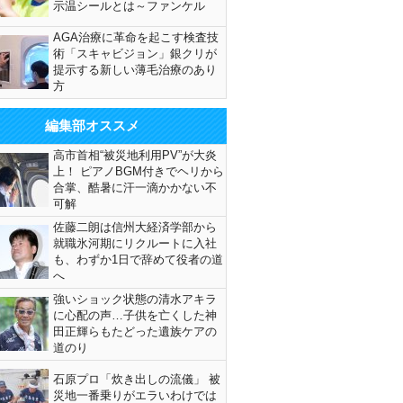
示温シールとは～ファンケル
AGA治療に革命を起こす検査技
術「スキャビジョン」銀クリが
提示する新しい薄毛治療のあり
方
編集部オススメ
高市首相“被災地利用PV”が大炎
上！ ピアノBGM付きでヘリから
合掌、酷暑に汗一滴かかない不
可解
佐藤二朗は信州大経済学部から
就職氷河期にリクルートに入社
も、わずか1日で辞めて役者の道
へ
強いショック状態の清水アキラ
に心配の声…子供を亡くした神
田正輝らもたどった遺族ケアの
道のり
石原プロ「炊き出しの流儀」 被
災地一番乗りがエラいわけでは