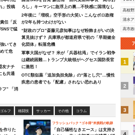
れ」投稿
ろし」キーマンに急浮上の裏…不快感に国境なし
高校野
2年後に「増税」空手形の大笑い こんなボロ政権
清水ア
責任「反
が2年も持つわけがない
SNSで猛
高市政
“財政のプロ”斎藤元彦知事はなぜ粉飾まがいの決
算見抜けず？ 兵庫県が都道府県で初の「早期健全
強いてき
化団体」転落危機
めて危
軍事大国がなぜ？ 米が「兵器枯渇」でイラン戦争
は継続困難…トランプ大統領がヘグセス国防長官
1
盟友ナチ
に激怒！
にも共通
OTC類似薬「追加負担免除」の“落とし穴”…慢性
疾患の患者でも「配慮」されない恐れあり
2
フ” 「消
3
ゴルフ
格闘技
サッカー
その他
コラム
論
フラッシュバック “ゴネ得”米挑戦の軌跡
を作りた
「自己犠牲なきエース」は支持さ
4