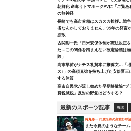
朝鮮化 命奪うトマホークPVに「ご覧あ
の無神経
長崎でも高市首相はスカスカ挨拶…戦争
省なんかしておりません」95年の発言が
拡散
古関彰一氏「日米安保体制が憲法改正を
た…この関係を踏まえない改憲論議は極
険」
高市早苗がナチス礼賛本に推薦文…「♪
ス♪」の高須克弥を持ち上げた安倍晋三
する体質
高市自民党が流し始めた早期解散論“ブラ
費税減税」反対の野党はどうする？
最新のスポーツ記事
野球
持丸修一 78歳名将の高校野球
また今夏のようなチーム