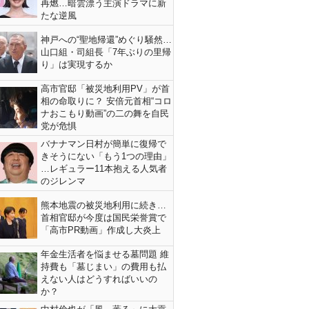
再燃…暗雲漂う主演ドラマに新
たな逆風
神戸への“聖地帰還”めぐり騒然…
山口組・司組長「7年ぶりの里帰
り」は実現するか
高市官邸「被災地利用PV」が首
相の命取りに？ 安倍元首相“コロ
ナおこもり動画”の二の舞を自民
党が危惧
バナナマン日村が簡単に復帰で
きそうにない「もう1つの理由」
…レギュラー11本抱える人気者
のジレンマ
熊本地震の被災地利用に続き…
首相官邸が今度は国民栄誉賞で
「高市PR動画」作成し大炎上
年金生活者を悩ませる墓問題 維
持費も「墓じまい」の費用も払
えない人はどうすればいいの
か？