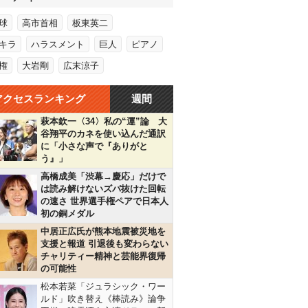
球
高市首相
板東英二
キラ
ハラスメント
巨人
ピアノ
権
大岩剛
広末涼子
アクセスランキング
週間
萩本欽一〈34〉私の“運”論 大
谷翔平のカネを使い込んだ通訳
に「小さな声で『ありがと
う』」
高橋成美「渋幕→慶応」だけで
は読み解けないズバ抜けた回転
の速さ 世界選手権ペアで日本人
初の銅メダル
中居正広氏が熊本地震被災地を
支援と報道 引退後も変わらない
チャリティー精神と芸能界復帰
の可能性
松本若菜「ジュラシック・ワー
ルド」吹き替え《棒読み》論争