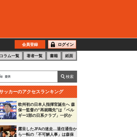
会員登録
ログイン
コラム一覧
著者一覧
書籍
紙面
サッカーのアクセスランキング
欧州初の日本人指揮官誕生へ 森
保一監督の“再就職先”は「ベル
ギー1部の日系クラブ」一択か
露呈したJFAの迷走…退任通告か
ら一転の「不可解人事」は森保