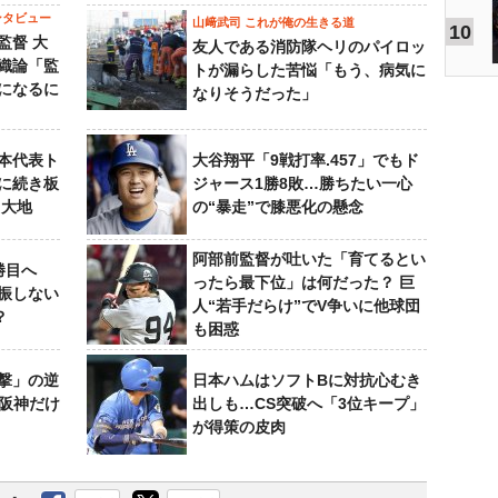
ンタビュー
山﨑武司 これが俺の生きる道
10
監督 大
友人である消防隊ヘリのパイロッ
織論「監
トが漏らした苦悩「もう、病気に
になるに
なりそうだった」
本代表ト
大谷翔平「9戦打率.457」でもド
に続き板
ジャース1勝8敗…勝ちたい一心
田大地
の“暴走”で膝悪化の懸念
阿部前監督が吐いた「育てるとい
勝目へ
ったら最下位」は何だった？ 巨
振しない
人“若手だらけ”でV争いに他球団
？
も困惑
撃」の逆
日本ハムはソフトBに対抗心むき
“阪神だけ
出しも…CS突破へ「3位キープ」
が得策の皮肉