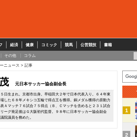
フ
経済
健康
コミック
競馬
公営競技
書籍
その他
コラム
ーニュース
記事
茂
元日本サッカー協会副会長
１５日生まれ。京都市出身。早稲田大２年で日本代表入り。６４年東
出場した６８年メキシコ五輪で得点王を獲得。銅メダル獲得の原動力
代表Ａマッチ７６試合７５得点（Ｂ、Ｃマッチを含めると２３１試合
1
Ｊリーグ発足後はＧ大阪初代監督。９８年に日本サッカー協会副会
参議院議員を務めた。
2