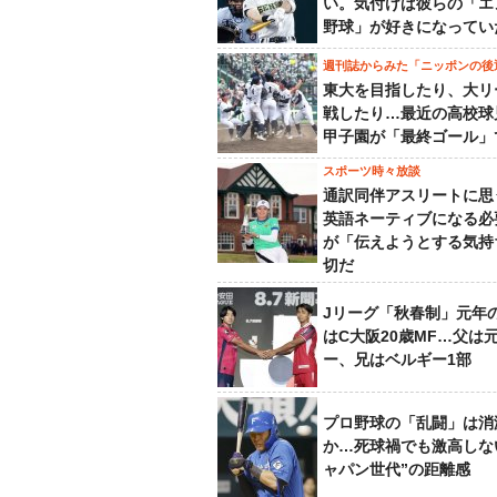
い。気付けば彼らの「エ
野球」が好きになってい
週刊誌からみた「ニッポンの後
東大を目指したり、大リ
戦したり…最近の高校球
甲子園が「最終ゴール」
スポーツ時々放談
通訳同伴アスリートに思
英語ネーティブになる必
が「伝えようとする気持
切だ
Jリーグ「秋春制」元年
はC大阪20歳MF…父は
ー、兄はベルギー1部
プロ野球の「乱闘」は消
か…死球禍でも激高しな
ャパン世代”の距離感