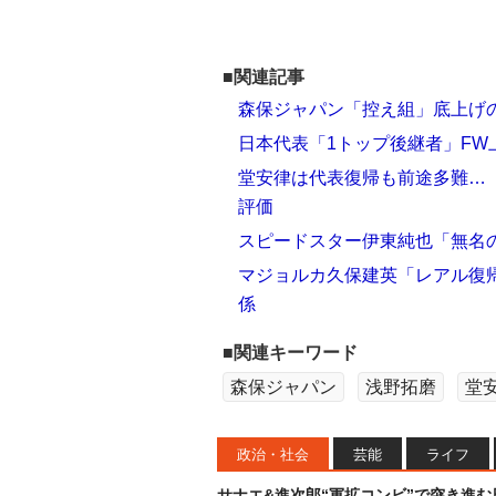
■関連記事
森保ジャパン「控え組」底上げの
日本代表「1トップ後継者」FW
堂安律は代表復帰も前途多難…
評価
スピードスター伊東純也「無名
マジョルカ久保建英「レアル復
係
■関連キーワード
森保ジャパン
浅野拓磨
堂
政治・社会
芸能
ライフ
サナエ&進次郎“軍拡コンビ”で突き進む