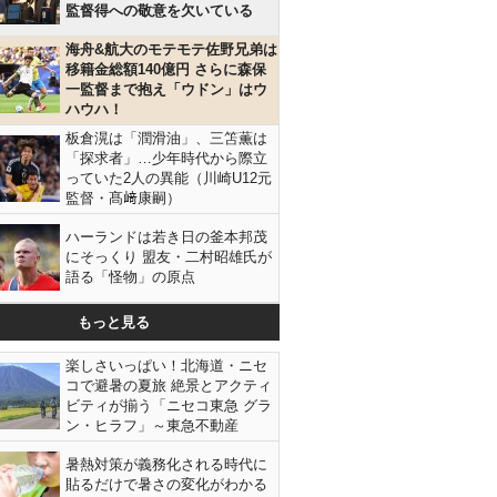
監督得への敬意を欠いている
海舟&航大のモテモテ佐野兄弟は
移籍金総額140億円 さらに森保
一監督まで抱え「ウドン」はウ
ハウハ！
板倉滉は「潤滑油」、三笘薫は
「探求者」…少年時代から際立
っていた2人の異能（川崎U12元
監督・髙﨑康嗣）
ハーランドは若き日の釜本邦茂
にそっくり 盟友・二村昭雄氏が
語る「怪物」の原点
もっと見る
楽しさいっぱい！北海道・ニセ
コで避暑の夏旅 絶景とアクティ
ビティが揃う「ニセコ東急 グラ
ン・ヒラフ」～東急不動産
暑熱対策が義務化される時代に
貼るだけで暑さの変化がわかる