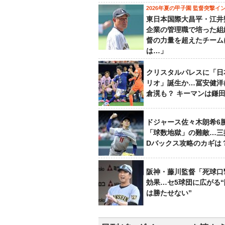
2026年夏の甲子園 監督突撃イ
東日本国際大昌平・江井
企業の管理職で培った組
督の力量を超えたチーム
は…」
クリスタルパレスに「日
リオ」誕生か…冨安健洋
倉滉も？ キーマンは鎌
ドジャース佐々木朗希6
「球数地獄」の難敵…三
Dバックス攻略のカギは
阪神・藤川監督「死球口
効果…セ5球団に広がる
は勝たせない”