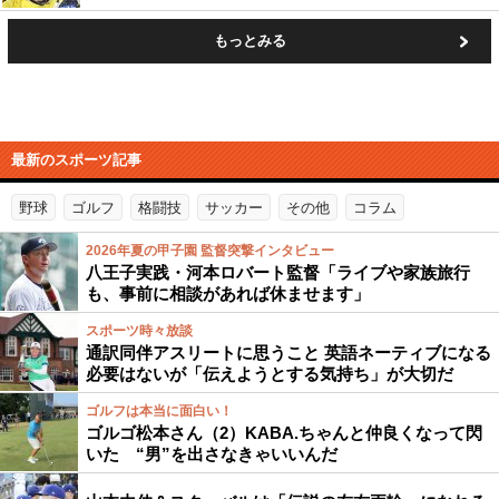
もっとみる
最新のスポーツ記事
野球
ゴルフ
格闘技
サッカー
その他
コラム
2026年夏の甲子園 監督突撃インタビュー
八王子実践・河本ロバート監督「ライブや家族旅行
も、事前に相談があれば休ませます」
スポーツ時々放談
通訳同伴アスリートに思うこと 英語ネーティブになる
必要はないが「伝えようとする気持ち」が大切だ
ゴルフは本当に面白い！
ゴルゴ松本さん（2）KABA.ちゃんと仲良くなって閃
いた “男”を出さなきゃいいんだ