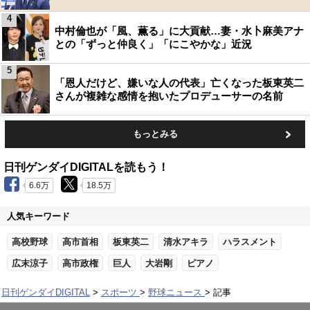
4
中村倫也が「風、薫る」に大貢献…妻・水卜麻美アナ
との「ずっと仲良く」「にこやかな」近況
5
「恩人だけど、嫌いな人の代表」亡くなった板東英二
さんが複雑な感情を抱いたプロデューサーの名前
もっとみる
日刊ゲンダイDIGITALを読もう！
6.6万
18.5万
人気キーワード
高校野球
高市首相
板東英二
清水アキラ
ハラスメント
広末涼子
高市政権
巨人
大岩剛
ピアノ
日刊ゲンダイDIGITAL
スポーツ
野球ニュース
記事