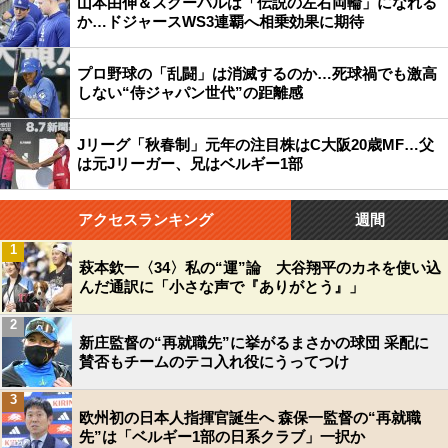
山本由伸＆スクーバルは「伝説の左右両輪」になれる
か…ドジャースWS3連覇へ相乗効果に期待
プロ野球の「乱闘」は消滅するのか…死球禍でも激高
しない“侍ジャパン世代”の距離感
Jリーグ「秋春制」元年の注目株はC大阪20歳MF…父
は元Jリーガー、兄はベルギー1部
アクセスランキング
週間
1
萩本欽一〈34〉私の“運”論 大谷翔平のカネを使い込
んだ通訳に「小さな声で『ありがとう』」
2
新庄監督の“再就職先”に挙がるまさかの球団 采配に
賛否もチームのテコ入れ役にうってつけ
3
欧州初の日本人指揮官誕生へ 森保一監督の“再就職
先”は「ベルギー1部の日系クラブ」一択か