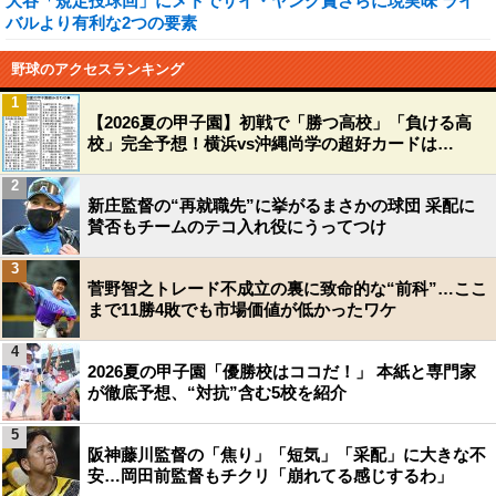
大谷「規定投球回」にメドでサイ・ヤング賞さらに現実味 ライ
バルより有利な2つの要素
野球のアクセスランキング
1
【2026夏の甲子園】初戦で「勝つ高校」「負ける高
校」完全予想！横浜vs沖縄尚学の超好カードは…
2
新庄監督の“再就職先”に挙がるまさかの球団 采配に
賛否もチームのテコ入れ役にうってつけ
3
菅野智之トレード不成立の裏に致命的な“前科”…ここ
まで11勝4敗でも市場価値が低かったワケ
4
2026夏の甲子園「優勝校はココだ！」 本紙と専門家
が徹底予想、“対抗”含む5校を紹介
5
阪神藤川監督の「焦り」「短気」「采配」に大きな不
安…岡田前監督もチクリ「崩れてる感じするわ」