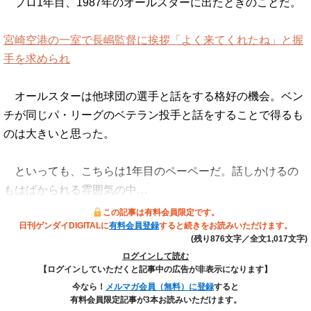
プロ1年目、1987年のオールスターに出たときのことだ。
宮崎空港の一室で長嶋監督に挨拶「よく来てくれたね」と握
手を求められ
オールスターは他球団の選手と話をする格好の機会。ベン
チが同じパ・リーグのベテラン投手と話をすることで得るも
のは大きいと思った。
といっても、こちらは1年目のペーペーだ。話しかけるの
もはばかられる雰囲気の中…
この記事は有料会員限定です。
日刊ゲンダイDIGITALに
有料会員登録
すると続きをお読みいただけます。
(残り876文字／全文1,017文字)
ログインして読む
【ログインしていただくと記事中の広告が非表示になります】
今なら！
メルマガ会員（無料）に登録
すると
有料会員限定記事が3本お読みいただけます。