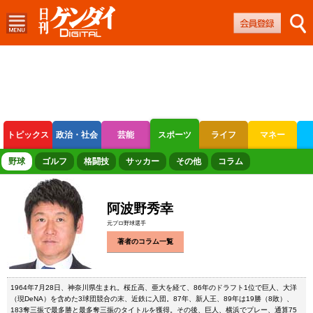
トピックス
政治・社会
芸能
スポーツ
ライフ
マネー
ボートレース
競輪
オートレース
野球
ゴルフ
格闘技
サッカー
その他
コラム
阿波野秀幸
元プロ野球選手
著者のコラム一覧
1964年7月28日、神奈川県生まれ。桜丘高、亜大を経て、86年のドラフト1位で巨人、大洋
（現DeNA）を含めた3球団競合の末、近鉄に入団。87年、新人王、89年は19勝（8敗）、
183奪三振で最多勝と最多奪三振のタイトルを獲得。その後、巨人、横浜でプレー、通算75