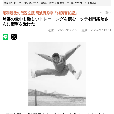
勝68敗5セーブ。引退後は巨人、横浜、住友金属鹿島、中日などでコーチを務めた。
> 一覧へ
昭和最後の伝説左腕 阿波野秀幸「細腕奮闘記」
球宴の最中も激しいトレーニングを積むロッテ村田兆治さ
んに衝撃を受けた
公開：
22/08/31 06:00
更新：
25/02/27 12:31