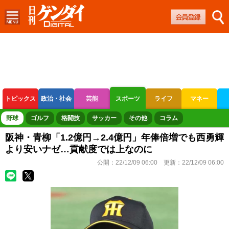
トピックス
政治・社会
芸能
スポーツ
ライフ
マネー
ボートレース
競輪
オートレース
野球
ゴルフ
格闘技
サッカー
その他
コラム
阪神・青柳「1.2億円→2.4億円」年俸倍増でも西勇輝
より安いナゼ…貢献度では上なのに
公開：
22/12/09 06:00
更新：
22/12/09 06:00