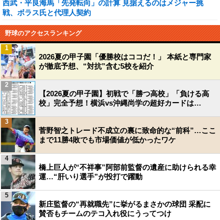
西武・平良海馬「先発転向」の計算 見据えるのはメジャー挑
戦、ボラス氏と代理人契約
野球のアクセスランキング
1
2026夏の甲子園「優勝校はココだ！」 本紙と専門家
が徹底予想、“対抗”含む5校を紹介
2
【2026夏の甲子園】初戦で「勝つ高校」「負ける高
校」完全予想！横浜vs沖縄尚学の超好カードは…
3
菅野智之トレード不成立の裏に致命的な“前科”…ここ
まで11勝4敗でも市場価値が低かったワケ
4
橋上巨人が“不祥事”阿部前監督の遺産に助けられる幸
運…“肝いり選手”が投打で躍動
5
新庄監督の“再就職先”に挙がるまさかの球団 采配に
賛否もチームのテコ入れ役にうってつけ