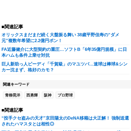
■関連記事
オリックスまだまだ続く大盤振る舞い 38歳平野佳寿の“ダメ
元”複数年希望に2.2億円ポン！
FA近藤健介に大型契約の重圧…ソフトB「6年35億円規模」に日
本ハムも条件上乗せ対抗
巨人新助っ人ビーディ「千賀級」のマユツバ…速球は棒球&シン
カー沈まず、格好のカモ？
関連キーワード
青柳晃洋
西勇輝
阪神
プロ野球
■関連記事
“投手クセ盗みの天才”京田陽太のDeNA移籍は大正解！ 強制送還
されたハマスタとは相性◎