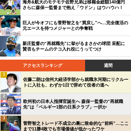
海舟&航大のモテモテ佐野兄弟は移籍金総額140億円
さらに森保一監督まで抱え「ウドン」はウハウハ！
巨人が今オフにも菅野智之を“買戻し”へ…完全復活の
元エースを待つメジャーとの争奪戦
新庄監督の“再就職先”に挙がるまさかの球団 采配に
賛否もチームのテコ入れ役にうってつけ
アクセスランキング
週間
1
佐藤二朗は信州大経済学部から就職氷河期にリクルー
トに入社も、わずか1日で辞めて役者の道へ
2
欧州初の日本人指揮官誕生へ 森保一監督の“再就職
先”は「ベルギー1部の日系クラブ」一択か
3
菅野智之トレード不成立の裏に致命的な“前科”…ここ
まで11勝4敗でも市場価値が低かったワケ