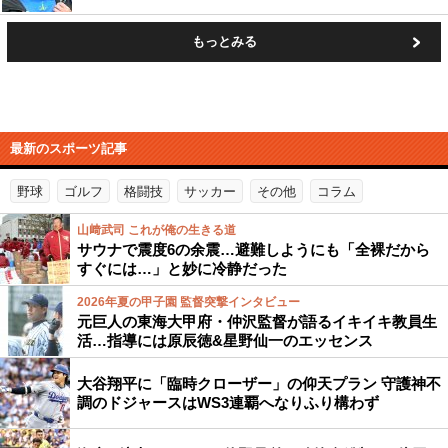
もっとみる
最新のスポーツ記事
野球
ゴルフ
格闘技
サッカー
その他
コラム
山﨑武司 これが俺の生きる道
サウナで震度6の余震…避難しようにも「全裸だから
すぐには…」と妙に冷静だった
2026年夏の甲子園 監督突撃インタビュー
元巨人の東海大甲府・仲沢監督が語るイキイキ教員生
活…指導には原辰徳&星野仙一のエッセンス
大谷翔平に「臨時クローザー」の仰天プラン 守護神不
調のドジャースはWS3連覇へなりふり構わず