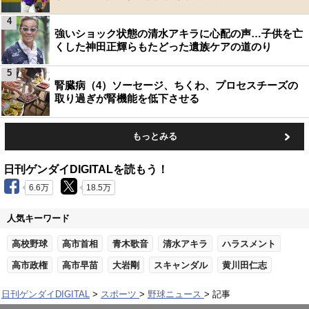
4
強いショック状態の清水アキラに心配の声…子供を亡
くした神田正輝らもたどった遺族ケアの道のり
5
腎臓病（4）ソーセージ、ちくわ、プロセスチーズの
取り過ぎが腎機能を低下させる
もっとみる
日刊ゲンダイDIGITALを読もう！
6.6万
18.5万
人気キーワード
高校野球
高市首相
青木歌音
清水アキラ
ハラスメント
高市政権
高市早苗
大岩剛
スキャンダル
黄川田仁志
日刊ゲンダイDIGITAL
スポーツ
野球ニュース
記事