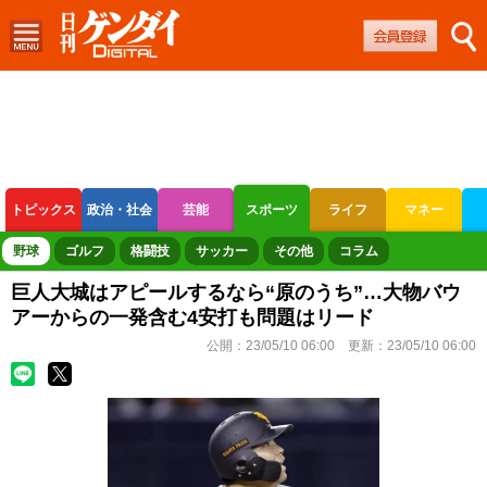
トピックス
政治・社会
芸能
スポーツ
ライフ
マネー
ボートレース
競輪
オートレース
野球
ゴルフ
格闘技
サッカー
その他
コラム
巨人大城はアピールするなら“原のうち”…大物バウ
アーからの一発含む4安打も問題はリード
公開：
23/05/10 06:00
更新：
23/05/10 06:00