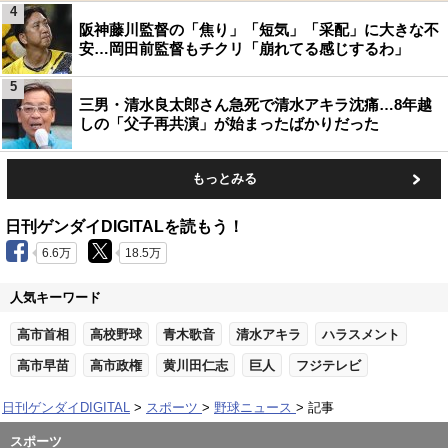
4
阪神藤川監督の「焦り」「短気」「采配」に大きな不
安…岡田前監督もチクリ「崩れてる感じするわ」
5
三男・清水良太郎さん急死で清水アキラ沈痛…8年越
しの「父子再共演」が始まったばかりだった
もっとみる
日刊ゲンダイDIGITALを読もう！
6.6万
18.5万
人気キーワード
高市首相
高校野球
青木歌音
清水アキラ
ハラスメント
高市早苗
高市政権
黄川田仁志
巨人
フジテレビ
日刊ゲンダイDIGITAL
スポーツ
野球ニュース
記事
スポーツ