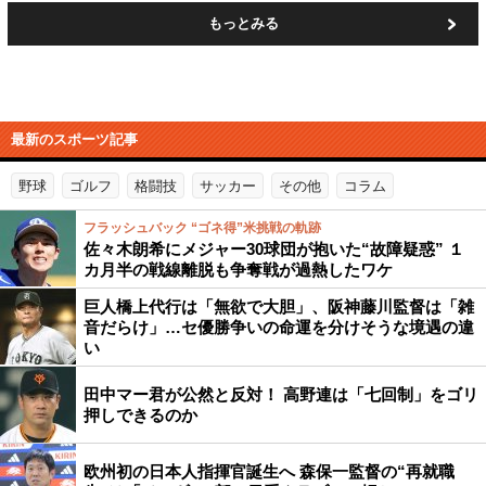
もっとみる
最新のスポーツ記事
野球
ゴルフ
格闘技
サッカー
その他
コラム
フラッシュバック “ゴネ得”米挑戦の軌跡
佐々木朗希にメジャー30球団が抱いた“故障疑惑” １
カ月半の戦線離脱も争奪戦が過熱したワケ
巨人橋上代行は「無欲で大胆」、阪神藤川監督は「雑
音だらけ」…セ優勝争いの命運を分けそうな境遇の違
い
田中マー君が公然と反対！ 高野連は「七回制」をゴリ
押しできるのか
欧州初の日本人指揮官誕生へ 森保一監督の“再就職