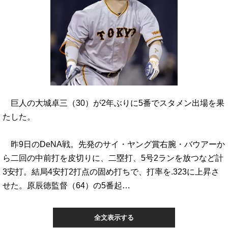
巨人の大城卓三（30）が2年ぶりに5番でスタメン出場を果
たした。
昨9日のDeNA戦。先発のサイ・ヤング賞右腕・バウアーか
ら二回の中前打を皮切りに、二塁打、5号2ランを放つなど計
3安打。結局4安打2打点の固め打ちで、打率を.323に上昇さ
せた。原辰徳監督（64）の5番起…
全文表示する