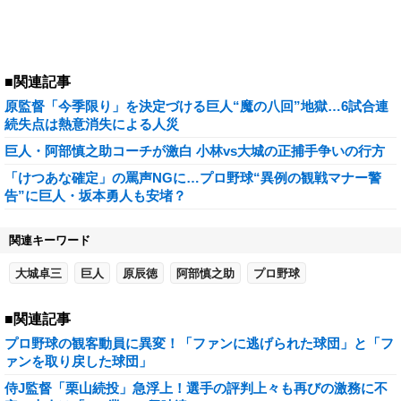
■関連記事
原監督「今季限り」を決定づける巨人“魔の八回”地獄…6試合連
続失点は熱意消失による人災
巨人・阿部慎之助コーチが激白 小林vs大城の正捕手争いの行方
「けつあな確定」の罵声NGに…プロ野球“異例の観戦マナー警
告”に巨人・坂本勇人も安堵？
関連キーワード
大城卓三
巨人
原辰徳
阿部慎之助
プロ野球
■関連記事
プロ野球の観客動員に異変！「ファンに逃げられた球団」と「フ
ァンを取り戻した球団」
侍J監督「栗山続投」急浮上！選手の評判上々も再びの激務に不