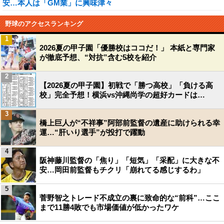
安…本人は「GM業」に興味津々
野球のアクセスランキング
1
2026夏の甲子園「優勝校はココだ！」 本紙と専門家
が徹底予想、“対抗”含む5校を紹介
2
【2026夏の甲子園】初戦で「勝つ高校」「負ける高
校」完全予想！横浜vs沖縄尚学の超好カードは…
3
橋上巨人が“不祥事”阿部前監督の遺産に助けられる幸
運…“肝いり選手”が投打で躍動
4
阪神藤川監督の「焦り」「短気」「采配」に大きな不
安…岡田前監督もチクリ「崩れてる感じするわ」
5
菅野智之トレード不成立の裏に致命的な“前科”…ここ
まで11勝4敗でも市場価値が低かったワケ