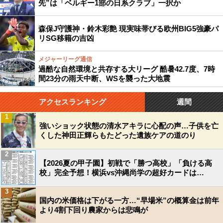
先”は「ベルギー1部の日系クラブ」一択か
森保J守護神・鈴木彩艶 現実味帯びる欧州BIG5強豪パ
リSG移籍の吉凶
メジャーリーグ通信
過酷な自然環境と共存する大リーグ 酷暑42.7度、7時
間23分の雨天中断、WSを襲った大地震
アクセスランキング
週間
1
強いショック状態の清水アキラに心配の声…子供を亡
くした神田正輝らもたどった遺族ケアの道のり
2
【2026夏の甲子園】初戦で「勝つ高校」「負ける高
校」完全予想！横浜vs沖縄尚学の超好カードは…
3
国内の米価格は下がる一方…“早場米”の概算金は前年
より4割下回り農家からは悲鳴が