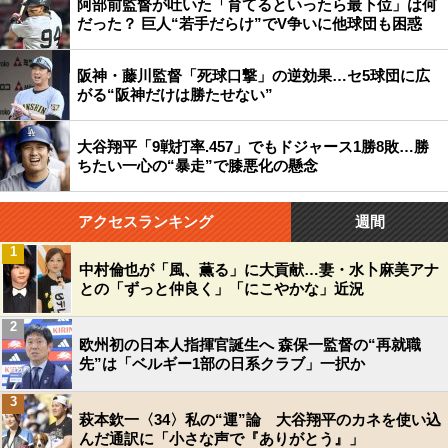
阿部前監督が吐いた「育てるといったら最下位」は何
だった？ 巨人“若手だらけ”でV争いに他球団も困惑
阪神・藤川監督「死球口撃」の逆効果…セ5球団に広
がる“阪神だけは勝たせない”
大谷翔平「9戦打率.457」でもドジャース1勝8敗…勝
ちたい一心の“暴走”で膝悪化の懸念
アクセスランキング
週間
1
中村倫也が「風、薫る」に大貢献…妻・水卜麻美アナ
との「ずっと仲良く」「にこやかな」近況
2
欧州初の日本人指揮官誕生へ 森保一監督の“再就職
先”は「ベルギー1部の日系クラブ」一択か
3
萩本欽一〈34〉私の“運”論 大谷翔平のカネを使い込
んだ通訳に「小さな声で『ありがとう』」