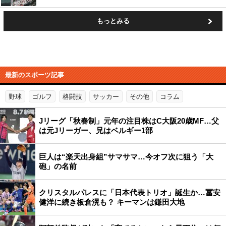
もっとみる
最新のスポーツ記事
野球
ゴルフ
格闘技
サッカー
その他
コラム
Jリーグ「秋春制」元年の注目株はC大阪20歳MF…父
は元Jリーガー、兄はベルギー1部
巨人は“楽天出身組”サマサマ…今オフ次に狙う「大
砲」の名前
クリスタルパレスに「日本代表トリオ」誕生か…冨安
健洋に続き板倉滉も？ キーマンは鎌田大地