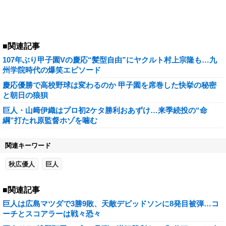
■関連記事
107年ぶり甲子園Vの慶応“髪型自由”にヤクルト村上宗隆も…九
州学院時代の爆笑エピソード
慶応優勝で高校野球は変わるのか 甲子園を席巻した快挙の秘密
と朝日の狼狽
巨人・山﨑伊織はプロ初2ケタ勝利おあずけ…来季続投の“命
綱”打たれ原監督ホゾを噛む
関連キーワード
秋広優人
巨人
■関連記事
巨人は広島マツダで3勝9敗、天敵デビッドソンに8発目被弾…コ
ーチとスコアラーは戦々恐々