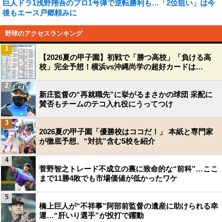
巨人ドラ1浅野翔吾のプロ1号弾で逆転勝利も…「2位狙い」は今
後もエース戸郷頼みに
野球のアクセスランキング
1
【2026夏の甲子園】初戦で「勝つ高校」「負ける高
校」完全予想！横浜vs沖縄尚学の超好カードは…
2
新庄監督の“再就職先”に挙がるまさかの球団 采配に
賛否もチームのテコ入れ役にうってつけ
3
2026夏の甲子園「優勝校はココだ！」 本紙と専門家
が徹底予想、“対抗”含む5校を紹介
4
菅野智之トレード不成立の裏に致命的な“前科”…ここ
まで11勝4敗でも市場価値が低かったワケ
5
橋上巨人が“不祥事”阿部前監督の遺産に助けられる幸
運…“肝いり選手”が投打で躍動