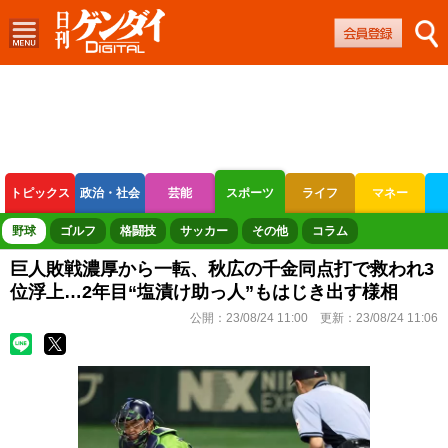
トピックス
政治・社会
芸能
スポーツ
ライフ
マネー
ボートレース
競輪
オートレース
野球
ゴルフ
格闘技
サッカー
その他
コラム
巨人敗戦濃厚から一転、秋広の千金同点打で救われ3
位浮上…2年目“塩漬け助っ人”もはじき出す様相
公開：
23/08/24 11:00
更新：
23/08/24 11:06