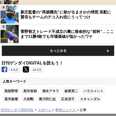
4
新庄監督の“再就職先”に挙がるまさかの球団 采配に
賛否もチームのテコ入れ役にうってつけ
5
菅野智之トレード不成立の裏に致命的な“前科”…ここ
まで11勝4敗でも市場価値が低かったワケ
もっとみる
日刊ゲンダイDIGITALを読もう！
6.6万
18.5万
人気キーワード
高校野球
高市首相
清水アキラ
板東英二
ハラスメント
高市政権
大岩剛
黄川田仁志
広末涼子
スキャンダル
日刊ゲンダイDIGITAL
スポーツ
野球ニュース
記事