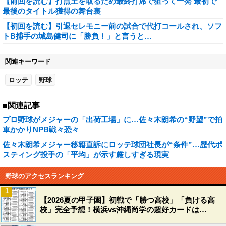
【前回を読む】打点王を取るため最終打席で狙って一発 最初で
最後のタイトル獲得の舞台裏
【初回を読む】引退セレモニー前の試合で代打コールされ、ソフ
トB捕手の城島健司に「勝負！」と言うと…
関連キーワード
ロッテ
野球
■関連記事
プロ野球がメジャーの「出荷工場」に…佐々木朗希の“野望”で拍
車かかりNPB戦々恐々
佐々木朗希メジャー移籍直訴にロッテ球団社長が“条件”…歴代ポ
スティング投手の「平均」が示す厳しすぎる現実
野球のアクセスランキング
1
【2026夏の甲子園】初戦で「勝つ高校」「負ける高
校」完全予想！横浜vs沖縄尚学の超好カードは…