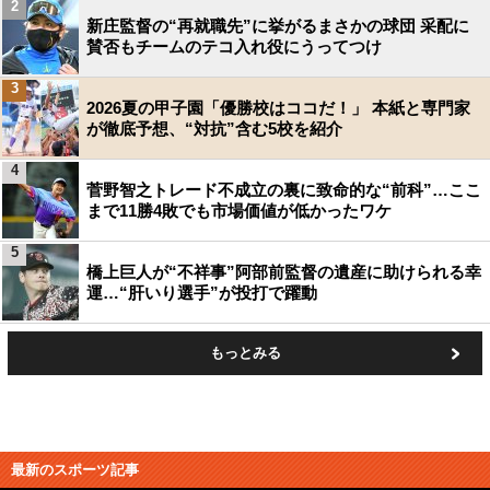
2
新庄監督の“再就職先”に挙がるまさかの球団 采配に
賛否もチームのテコ入れ役にうってつけ
3
2026夏の甲子園「優勝校はココだ！」 本紙と専門家
が徹底予想、“対抗”含む5校を紹介
4
菅野智之トレード不成立の裏に致命的な“前科”…ここ
まで11勝4敗でも市場価値が低かったワケ
5
橋上巨人が“不祥事”阿部前監督の遺産に助けられる幸
運…“肝いり選手”が投打で躍動
もっとみる
最新のスポーツ記事