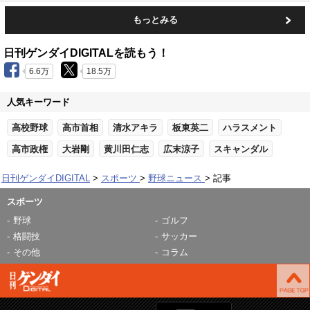
もっとみる
日刊ゲンダイDIGITALを読もう！
6.6万
18.5万
人気キーワード
高校野球
高市首相
清水アキラ
板東英二
ハラスメント
高市政権
大岩剛
黄川田仁志
広末涼子
スキャンダル
日刊ゲンダイDIGITAL
スポーツ
野球ニュース
記事
スポーツ
野球
ゴルフ
格闘技
サッカー
その他
コラム