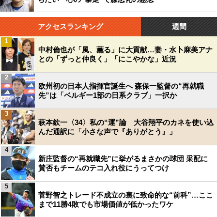
アクセスランキング
週間
1
中村倫也が「風、薫る」に大貢献…妻・水卜麻美アナ
との「ずっと仲良く」「にこやかな」近況
2
欧州初の日本人指揮官誕生へ 森保一監督の“再就職
先”は「ベルギー1部の日系クラブ」一択か
3
萩本欽一〈34〉私の“運”論 大谷翔平のカネを使い込
んだ通訳に「小さな声で『ありがとう』」
4
新庄監督の“再就職先”に挙がるまさかの球団 采配に
賛否もチームのテコ入れ役にうってつけ
5
菅野智之トレード不成立の裏に致命的な“前科”…ここ
まで11勝4敗でも市場価値が低かったワケ