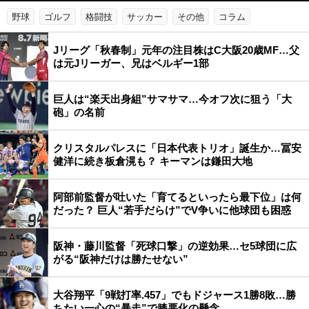
野球
ゴルフ
格闘技
サッカー
その他
コラム
Jリーグ「秋春制」元年の注目株はC大阪20歳MF…父
は元Jリーガー、兄はベルギー1部
巨人は“楽天出身組”サマサマ…今オフ次に狙う「大
砲」の名前
クリスタルパレスに「日本代表トリオ」誕生か…冨安
健洋に続き板倉滉も？ キーマンは鎌田大地
阿部前監督が吐いた「育てるといったら最下位」は何
だった？ 巨人“若手だらけ”でV争いに他球団も困惑
阪神・藤川監督「死球口撃」の逆効果…セ5球団に広
がる“阪神だけは勝たせない”
大谷翔平「9戦打率.457」でもドジャース1勝8敗…勝
ちたい一心の“暴走”で膝悪化の懸念