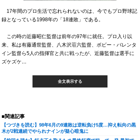
17年間のプロ生活で忘れられないのは、今でもプロ野球記
録となっている1998年の「18連敗」である。
この時の近藤昭仁監督は前年の97年に就任。プロ入り以
来、私は有藤通世監督、八木沢荘六監督、ボビー・バレンタ
イン監督ら5人の指揮官と共に戦ったが、近藤監督は選手に
ズケズケ…
全文表示する
■関連記事
【つづきを読む】98年6月の9連敗は逆転負け5度…抑え転向の黒
木が2戦連続でやられナインが疑心暗鬼に