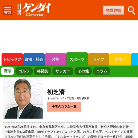
トピックス
政治・社会
芸能
スポーツ
ライフ
マネー
ボートレース
競輪
オートレース
野球
ゴルフ
格闘技
サッカー
その他
コラム
初芝清
オールフロンティア監督・野球解説者
著者のコラム一覧
1967年2月26日生まれ。東京都豊島区出身。二松学舍大付高卒業後、社会人野球の東芝府中
で都市対抗に3度出場。88年ドラフト4位でロッテ入団。95年に打点王、ベストナインを獲得
するなど強打の三塁手として活躍。「ミスターマリーンズ」の愛称でロッテ一筋17年、2005