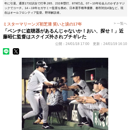
年に引退。通算1732試合で打率.265、232本塁打、879打点。07～10年社会人のかずさマジ
ックでコーチ。14～19年セガサミー監督を務め、日本選手権準優勝、都市対抗4強など。現
在はオールフロンティア監督。野球解説者。
> 一覧へ
ミスターマリーンズ初芝清 笑いと涙の17年
「ベンチに盗聴器があるんじゃないか！おい、探せ！」近
藤昭仁監督はスクイズ外されブチギレた
公開：
24/01/18 17:00
更新：
24/01/19 16:10