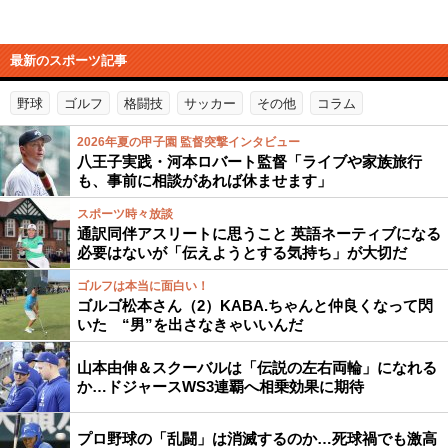
最新のスポーツ記事
野球
ゴルフ
格闘技
サッカー
その他
コラム
2026年夏の甲子園 監督突撃インタビュー
八王子実践・河本ロバート監督「ライブや家族旅行
も、事前に相談があれば休ませます」
スポーツ時々放談
通訳同伴アスリートに思うこと 英語ネーティブになる
必要はないが「伝えようとする気持ち」が大切だ
ゴルフは本当に面白い！
ゴルゴ松本さん（2）KABA.ちゃんと仲良くなって閃
いた “男”を出さなきゃいいんだ
山本由伸＆スクーバルは「伝説の左右両輪」になれる
か…ドジャースWS3連覇へ相乗効果に期待
プロ野球の「乱闘」は消滅するのか…死球禍でも激高