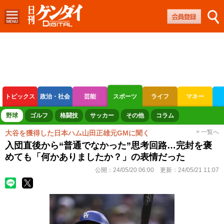
トピックス
政治・社会
芸能
スポーツ
ライフ
マネー
ボートレース
競輪
オートレース
野球
ゴルフ
格闘技
サッカー
その他
コラム
> 一覧へ
大谷を獲得した日本ハム山田正雄元GMに聞く
入団直後から“普通でなかった”思考回路…完封を褒
めても「何かありましたか？」の表情だった
公開：
24/05/20 06:00
更新：
24/05/21 11:07