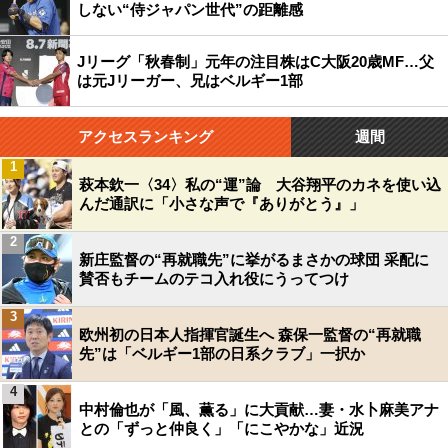
しない“侍ジャパン世代”の距離感
Jリーグ「秋春制」元年の注目株はC大阪20歳MF…父
は元Jリーガー、兄はベルギー1部
アクセスランキング
週間
1
萩本欽一〈34〉私の“運”論 大谷翔平のカネを使い込
んだ通訳に「小さな声で『ありがとう』」
2
新庄監督の“再就職先”に挙がるまさかの球団 采配に
賛否もチームのテコ入れ役にうってつけ
3
欧州初の日本人指揮官誕生へ 森保一監督の“再就職
先”は「ベルギー1部の日系クラブ」一択か
4
中村倫也が「風、薫る」に大貢献…妻・水卜麻美アナ
との「ずっと仲良く」「にこやかな」近況