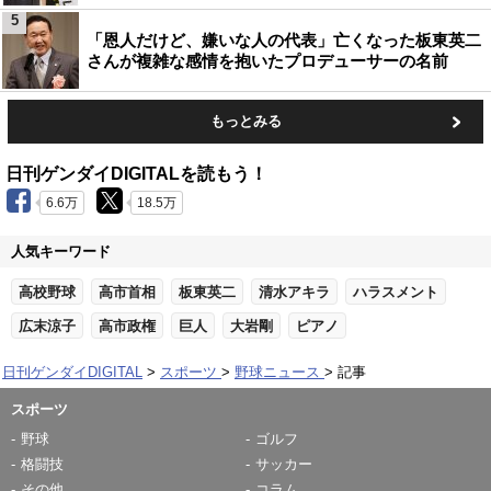
5
「恩人だけど、嫌いな人の代表」亡くなった板東英二
さんが複雑な感情を抱いたプロデューサーの名前
もっとみる
日刊ゲンダイDIGITALを読もう！
6.6万
18.5万
人気キーワード
高校野球
高市首相
板東英二
清水アキラ
ハラスメント
広末涼子
高市政権
巨人
大岩剛
ピアノ
日刊ゲンダイDIGITAL
スポーツ
野球ニュース
記事
スポーツ
野球
ゴルフ
格闘技
サッカー
その他
コラム