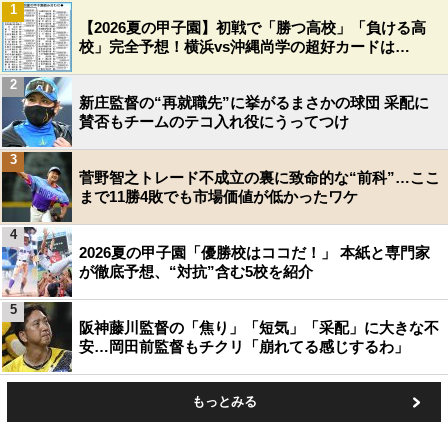
1
【2026夏の甲子園】初戦で「勝つ高校」「負ける高
校」完全予想！横浜vs沖縄尚学の超好カードは…
2
新庄監督の“再就職先”に挙がるまさかの球団 采配に
賛否もチームのテコ入れ役にうってつけ
3
菅野智之トレード不成立の裏に致命的な“前科”…ここ
まで11勝4敗でも市場価値が低かったワケ
4
2026夏の甲子園「優勝校はココだ！」 本紙と専門家
が徹底予想、“対抗”含む5校を紹介
5
阪神藤川監督の「焦り」「短気」「采配」に大きな不
安…岡田前監督もチクリ「崩れてる感じするわ」
もっとみる