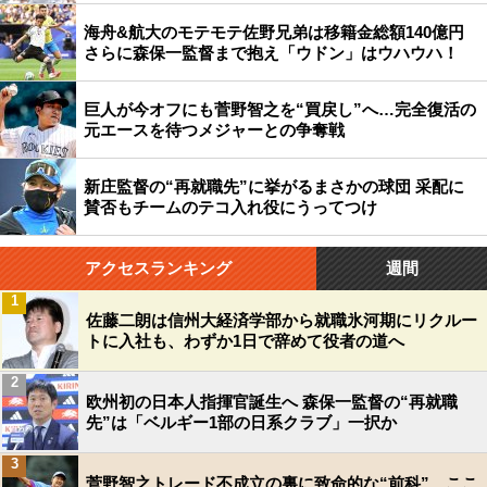
海舟&航大のモテモテ佐野兄弟は移籍金総額140億円
さらに森保一監督まで抱え「ウドン」はウハウハ！
巨人が今オフにも菅野智之を“買戻し”へ…完全復活の
元エースを待つメジャーとの争奪戦
新庄監督の“再就職先”に挙がるまさかの球団 采配に
賛否もチームのテコ入れ役にうってつけ
アクセスランキング
週間
1
佐藤二朗は信州大経済学部から就職氷河期にリクルー
トに入社も、わずか1日で辞めて役者の道へ
2
欧州初の日本人指揮官誕生へ 森保一監督の“再就職
先”は「ベルギー1部の日系クラブ」一択か
3
菅野智之トレード不成立の裏に致命的な“前科”…ここ