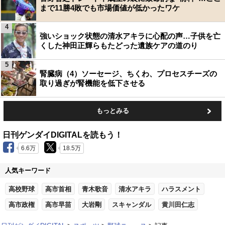
まで11勝4敗でも市場価値が低かったワケ
4
強いショック状態の清水アキラに心配の声…子供を亡
くした神田正輝らもたどった遺族ケアの道のり
5
腎臓病（4）ソーセージ、ちくわ、プロセスチーズの
取り過ぎが腎機能を低下させる
もっとみる
日刊ゲンダイDIGITALを読もう！
6.6万
18.5万
人気キーワード
高校野球
高市首相
青木歌音
清水アキラ
ハラスメント
高市政権
高市早苗
大岩剛
スキャンダル
黄川田仁志