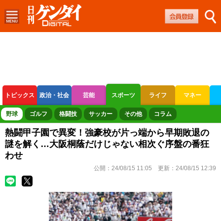
トピックス
政治・社会
芸能
スポーツ
ライフ
マネー
ボートレース
競輪
オートレース
野球
ゴルフ
格闘技
サッカー
その他
コラム
熱闘甲子園で異変！強豪校が片っ端から早期敗退の
謎を解く…大阪桐蔭だけじゃない相次ぐ序盤の番狂
わせ
公開：
24/08/15 11:05
更新：
24/08/15 12:39