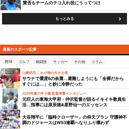
賛否もチームのテコ入れ役にうってつけ
もっとみる
最新のスポーツ記事
野球
ゴルフ
格闘技
サッカー
その他
コラム
山﨑武司 これが俺の生きる道
サウナで震度6の余震…避難しようにも「全裸だから
すぐには…」と妙に冷静だった
2026年夏の甲子園 監督突撃インタビュー
元巨人の東海大甲府・仲沢監督が語るイキイキ教員生
活…指導には原辰徳&星野仙一のエッセンス
大谷翔平に「臨時クローザー」の仰天プラン 守護神不
調のドジャースはWS3連覇へなりふり構わず