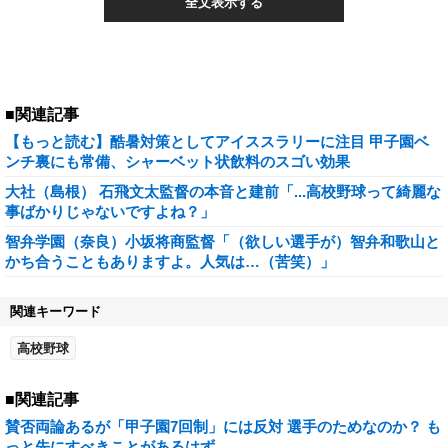
全文表示する
■関連記事
【もっと読む】酷暑対策としてアイススラリーに注目 甲子園ベ
ンチ裏にも常備、シャーベット状飲料のスゴい効果
大社（島根） 石飛文太監督の本音と建前「...高校野球って綺麗な
事ばかりじゃないですよね？」
智弁学園（奈良）小坂将商監督「（欲しい選手が）智弁和歌山と
かち合うこともありますよ。人気は…（苦笑）」
関連キーワード
高校野球
■関連記事
賛否両論あるが「甲子園7回制」には反対 選手のためなのか？ も
っと先にすべきことがあるはず