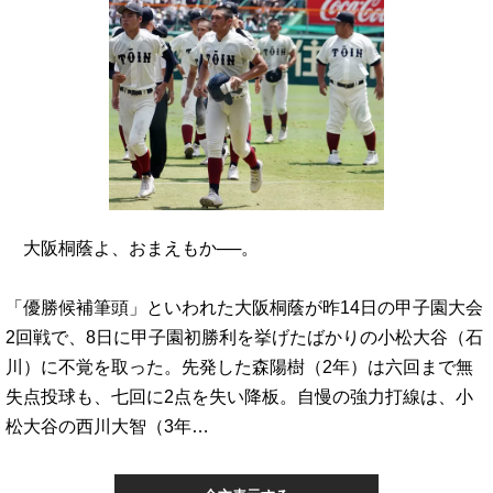
大阪桐蔭よ、おまえもか──。
「優勝候補筆頭」といわれた大阪桐蔭が昨14日の甲子園大会
2回戦で、8日に甲子園初勝利を挙げたばかりの小松大谷（石
川）に不覚を取った。先発した森陽樹（2年）は六回まで無
失点投球も、七回に2点を失い降板。自慢の強力打線は、小
松大谷の西川大智（3年…