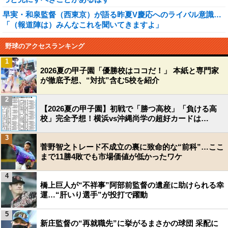
早実・和泉監督（西東京）が語る昨夏V慶応へのライバル意識…
「（報道陣は）みんなこれを聞いてきますよ」
野球のアクセスランキング
1
2026夏の甲子園「優勝校はココだ！」 本紙と専門家
が徹底予想、“対抗”含む5校を紹介
2
【2026夏の甲子園】初戦で「勝つ高校」「負ける高
校」完全予想！横浜vs沖縄尚学の超好カードは…
3
菅野智之トレード不成立の裏に致命的な“前科”…ここ
まで11勝4敗でも市場価値が低かったワケ
4
橋上巨人が“不祥事”阿部前監督の遺産に助けられる幸
運…“肝いり選手”が投打で躍動
5
新庄監督の“再就職先”に挙がるまさかの球団 采配に