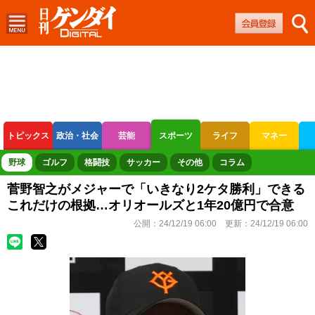
トピックス
政治・社会
芸能
スポーツ
ライフ
マネー
ボートレース
競輪
オートレース
野球
ゴルフ
格闘技
サッカー
その他
コラム
菅野智之がメジャーで「いきなり2ケタ勝利」できる
これだけの根拠…オリオールズと1年20億円で合意
公開：
24/12/19 06:00
更新：
24/12/19 06:00