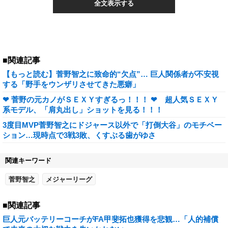
全文表示する
■関連記事
【もっと読む】菅野智之に致命的“欠点”… 巨人関係者が不安視
する「野手をウンザリさせてきた悪癖」
❤ 菅野の元カノがＳＥＸＹすぎるっ！！！ ❤ 超人気ＳＥＸＹ
系モデル、「肩丸出し」ショットを見る！！！
3度目MVP菅野智之にドジャース以外で「打倒大谷」のモチベー
ション…現時点で3戦3敗、くすぶる歯がゆさ
関連キーワード
菅野智之
メジャーリーグ
■関連記事
巨人元バッテリーコーチがFA甲斐拓也獲得を悲観…「人的補償