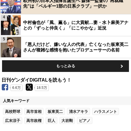
欧州初の日本人指揮官誕生へ 森保一監督の“再就職
先”は「ベルギー1部の日系クラブ」一択か
4
中村倫也が「風、薫る」に大貢献…妻・水卜麻美アナ
との「ずっと仲良く」「にこやかな」近況
5
「恩人だけど、嫌いな人の代表」亡くなった板東英二
さんが複雑な感情を抱いたプロデューサーの名前
もっとみる
日刊ゲンダイDIGITALを読もう！
6.6万
18.5万
人気キーワード
高校野球
高市首相
板東英二
清水アキラ
ハラスメント
広末涼子
高市政権
巨人
大岩剛
ピアノ