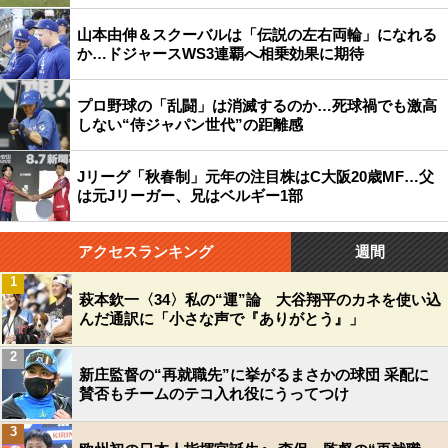
山本由伸＆スクーバルは「伝説の左右両輪」になれる
か…ドジャースWS3連覇へ相乗効果に期待
プロ野球の「乱闘」は消滅するのか…死球禍でも激高
しない“侍ジャパン世代”の距離感
Jリーグ「秋春制」元年の注目株はC大阪20歳MF…父
は元Jリーガー、兄はベルギー1部
アクセスランキング
週間
1
萩本欽一〈34〉私の“運”論 大谷翔平のカネを使い込
んだ通訳に「小さな声で『ありがとう』」
2
新庄監督の“再就職先”に挙がるまさかの球団 采配に
賛否もチームのテコ入れ役にうってつけ
3