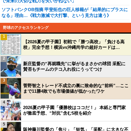
で未来の大切な戦力を失いかねない」
ソフトバンクOB指摘 甲斐拓也の巨人移籍が「結果的にプラスに
なる」理由…《戦力激減で大打撃、という見方は違う》
野球のアクセスランキング
1
【2026夏の甲子園】初戦で「勝つ高校」「負ける高
校」完全予想！横浜vs沖縄尚学の超好カードは…
2
新庄監督の“再就職先”に挙がるまさかの球団 采配に
賛否もチームのテコ入れ役にうってつけ
3
菅野智之トレード不成立の裏に致命的な“前科”…ここ
まで11勝4敗でも市場価値が低かったワケ
4
2026夏の甲子園「優勝校はココだ！」 本紙と専門家
が徹底予想、“対抗”含む5校を紹介
5
阪神藤川監督の「焦り」「短気」「采配」に大きな不