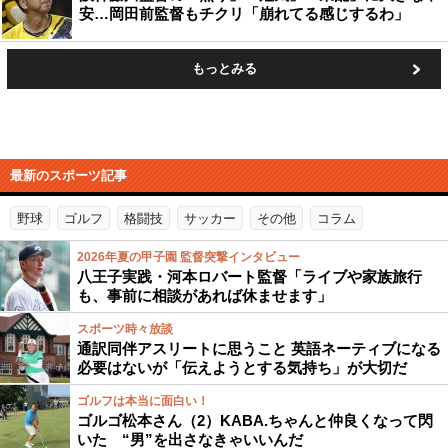
安…岡田前監督もチクリ「崩れてる感じするわ」
もっとみる
最新のスポーツ記事
野球
ゴルフ
格闘技
サッカー
その他
コラム
2026年夏の甲子園 監督突撃インタビュー
八王子実践・河本ロバート監督「ライブや家族旅行
も、事前に相談があれば休ませます」
スポーツ時々放談
通訳同伴アスリートに思うこと 英語ネーティブになる
必要はないが「伝えようとする気持ち」が大切だ
ゴルフは本当に面白い！
ゴルゴ松本さん（2）KABA.ちゃんと仲良くなって閃
いた “男”を出さなきゃいいんだ