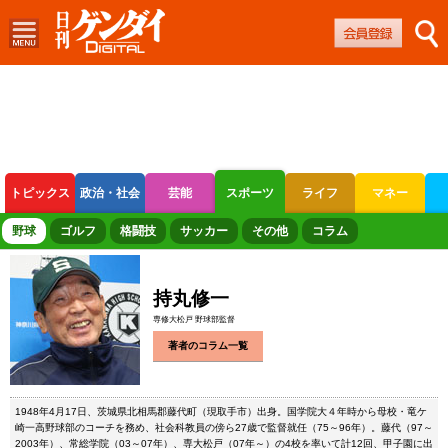
トピックス
政治・社会
芸能
スポーツ
ライフ
マネー
ボートレース
競輪
オートレース
野球
ゴルフ
格闘技
サッカー
その他
コラム
持丸修一
専修大松戸 野球部監督
著者のコラム一覧
1948年4月17日、茨城県北相馬郡藤代町（現取手市）出身。国学院大４年時から母校・竜ケ
崎一高野球部のコーチを務め、社会科教員の傍ら27歳で監督就任（75～96年）。藤代（97～
2003年）、常総学院（03～07年）、専大松戸（07年～）の4校を率いて計12回、甲子園に出