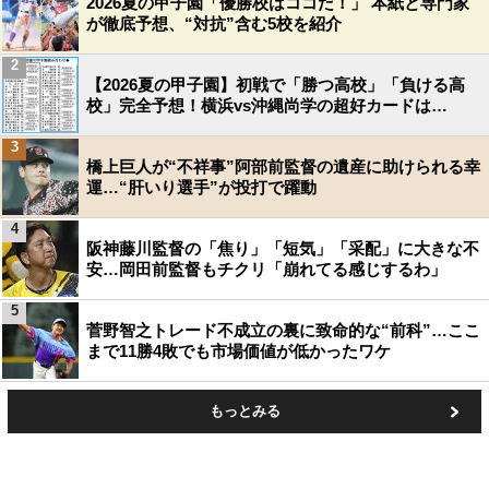
2026夏の甲子園「優勝校はココだ！」 本紙と専門家
が徹底予想、“対抗”含む5校を紹介
2
【2026夏の甲子園】初戦で「勝つ高校」「負ける高
校」完全予想！横浜vs沖縄尚学の超好カードは…
3
橋上巨人が“不祥事”阿部前監督の遺産に助けられる幸
運…“肝いり選手”が投打で躍動
4
阪神藤川監督の「焦り」「短気」「采配」に大きな不
安…岡田前監督もチクリ「崩れてる感じするわ」
5
菅野智之トレード不成立の裏に致命的な“前科”…ここ
まで11勝4敗でも市場価値が低かったワケ
もっとみる