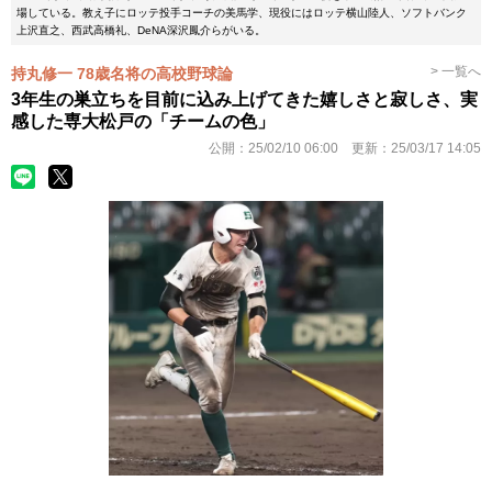
場している。教え子にロッテ投手コーチの美馬学、現役にはロッテ横山陸人、ソフトバンク
上沢直之、西武高橋礼、DeNA深沢鳳介らがいる。
> 一覧へ
持丸修一 78歳名将の高校野球論
3年生の巣立ちを目前に込み上げてきた嬉しさと寂しさ、実
感した専大松戸の「チームの色」
公開：
25/02/10 06:00
更新：
25/03/17 14:05