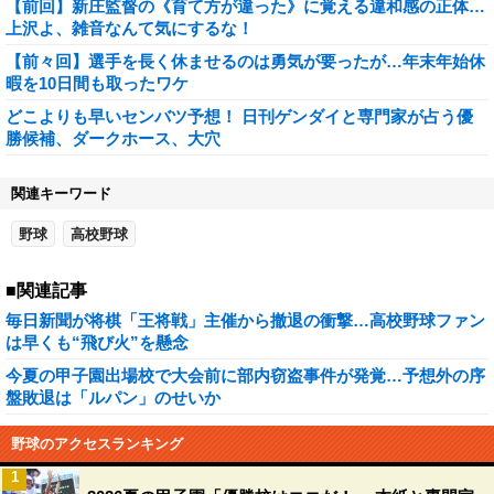
【前回】新庄監督の《育て方が違った》に覚える違和感の正体…
上沢よ、雑音なんて気にするな！
【前々回】選手を長く休ませるのは勇気が要ったが…年末年始休
暇を10日間も取ったワケ
どこよりも早いセンバツ予想！ 日刊ゲンダイと専門家が占う優
勝候補、ダークホース、大穴
関連キーワード
野球
高校野球
■関連記事
毎日新聞が将棋「王将戦」主催から撤退の衝撃…高校野球ファン
は早くも“飛び火”を懸念
今夏の甲子園出場校で大会前に部内窃盗事件が発覚…予想外の序
盤敗退は「ルパン」のせいか
野球のアクセスランキング
1