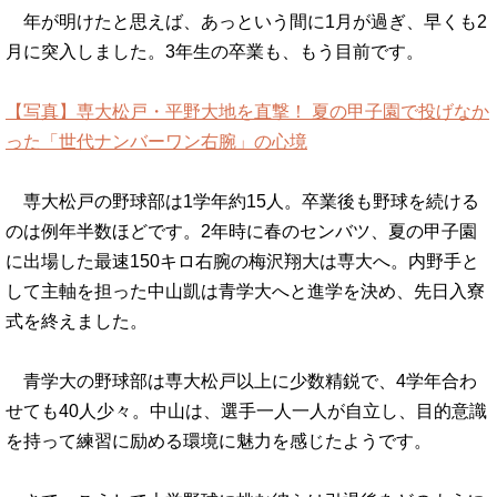
年が明けたと思えば、あっという間に1月が過ぎ、早くも2
月に突入しました。3年生の卒業も、もう目前です。
【写真】専大松戸・平野大地を直撃！ 夏の甲子園で投げなか
った「世代ナンバーワン右腕」の心境
専大松戸の野球部は1学年約15人。卒業後も野球を続ける
のは例年半数ほどです。2年時に春のセンバツ、夏の甲子園
に出場した最速150キロ右腕の梅沢翔大は専大へ。内野手と
して主軸を担った中山凱は青学大へと進学を決め、先日入寮
式を終えました。
青学大の野球部は専大松戸以上に少数精鋭で、4学年合わ
せても40人少々。中山は、選手一人一人が自立し、目的意識
を持って練習に励める環境に魅力を感じたようです。