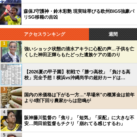
森保J守護神・鈴木彩艶 現実味帯びる欧州BIG5強豪パ
リSG移籍の吉凶
アクセスランキング
週間
1
強いショック状態の清水アキラに心配の声…子供を亡
くした神田正輝らもたどった遺族ケアの道のり
2
【2026夏の甲子園】初戦で「勝つ高校」「負ける高
校」完全予想！横浜vs沖縄尚学の超好カードは…
3
国内の米価格は下がる一方…“早場米”の概算金は前年
より4割下回り農家からは悲鳴が
4
阪神藤川監督の「焦り」「短気」「采配」に大きな不
安…岡田前監督もチクリ「崩れてる感じするわ」
5