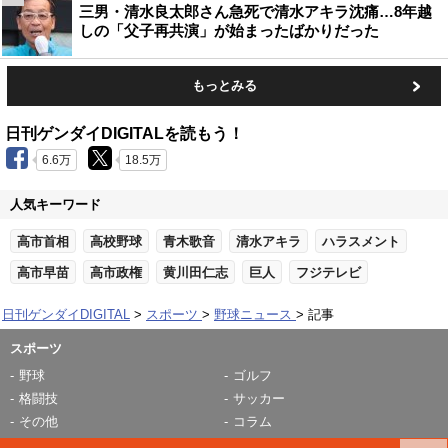
三男・清水良太郎さん急死で清水アキラ沈痛…8年越
しの「父子再共演」が始まったばかりだった
もっとみる
日刊ゲンダイDIGITALを読もう！
6.6万
18.5万
人気キーワード
高市首相
高校野球
青木歌音
清水アキラ
ハラスメント
高市早苗
高市政権
黄川田仁志
巨人
フジテレビ
日刊ゲンダイDIGITAL
スポーツ
野球ニュース
記事
スポーツ
野球
ゴルフ
格闘技
サッカー
その他
コラム