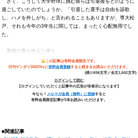
さて、こうして大学野球に挑む彼らは引退後をどのように
過ごしていたのでしょうか。「引退した選手は自由を謳歌
し、ハメを外しがち」と言われることもありますが、専大松
戸、それも今年の3年生に関しては、まったく心配無用でし
た。
最後の夏を終えた後も、
この記事は有料会員限定です。
日刊ゲンダイDIGITALに
有料会員登録
すると続きをお読みいただけます。
(残り656文字／全文1,042文字)
ログインして読む
【ログインしていただくと記事中の広告が非表示になります】
今なら！
メルマガ会員（無料）に登録
すると
有料会員限定記事が3本お読みいただけます。
■関連記事