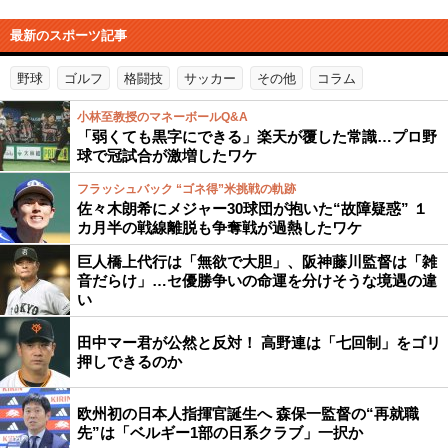
最新のスポーツ記事
野球
ゴルフ
格闘技
サッカー
その他
コラム
小林至教授のマネーボールQ&A
「弱くても黒字にできる」楽天が覆した常識…プロ野
球で冠試合が激増したワケ
フラッシュバック “ゴネ得”米挑戦の軌跡
佐々木朗希にメジャー30球団が抱いた“故障疑惑” １
カ月半の戦線離脱も争奪戦が過熱したワケ
巨人橋上代行は「無欲で大胆」、阪神藤川監督は「雑
音だらけ」…セ優勝争いの命運を分けそうな境遇の違
い
田中マー君が公然と反対！ 高野連は「七回制」をゴリ
押しできるのか
欧州初の日本人指揮官誕生へ 森保一監督の“再就職
先”は「ベルギー1部の日系クラブ」一択か