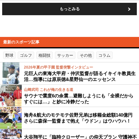
もっとみる
最新のスポーツ記事
野球
ゴルフ
格闘技
サッカー
その他
コラム
2026年夏の甲子園 監督突撃インタビュー
元巨人の東海大甲府・仲沢監督が語るイキイキ教員生
活…指導には原辰徳&星野仙一のエッセンス
山﨑武司 これが俺の生きる道
サウナで震度6の余震…避難しようにも「全裸だから
すぐには…」と妙に冷静だった
海舟&航大のモテモテ佐野兄弟は移籍金総額140億円
さらに森保一監督まで抱え「ウドン」はウハウハ！
大谷翔平に「臨時クローザー」の仰天プラン 守護神不