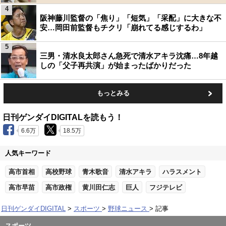
4
阪神藤川監督の「焦り」「短気」「采配」に大きな不
安…岡田前監督もチクリ「崩れてる感じするわ」
5
三男・清水良太郎さん急死で清水アキラ沈痛…8年越
しの「父子再共演」が始まったばかりだった
もっとみる
日刊ゲンダイDIGITALを読もう！
6.6万
18.5万
人気キーワード
高市首相
高校野球
青木歌音
清水アキラ
ハラスメント
高市早苗
高市政権
黄川田仁志
巨人
フジテレビ
日刊ゲンダイDIGITAL
スポーツ
野球ニュース
記事
スポーツ