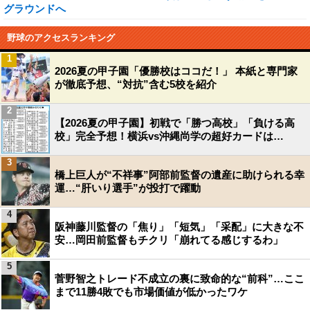
グラウンドへ
野球のアクセスランキング
1
2026夏の甲子園「優勝校はココだ！」 本紙と専門家
が徹底予想、“対抗”含む5校を紹介
2
【2026夏の甲子園】初戦で「勝つ高校」「負ける高
校」完全予想！横浜vs沖縄尚学の超好カードは…
3
橋上巨人が“不祥事”阿部前監督の遺産に助けられる幸
運…“肝いり選手”が投打で躍動
4
阪神藤川監督の「焦り」「短気」「采配」に大きな不
安…岡田前監督もチクリ「崩れてる感じするわ」
5
菅野智之トレード不成立の裏に致命的な“前科”…ここ
まで11勝4敗でも市場価値が低かったワケ