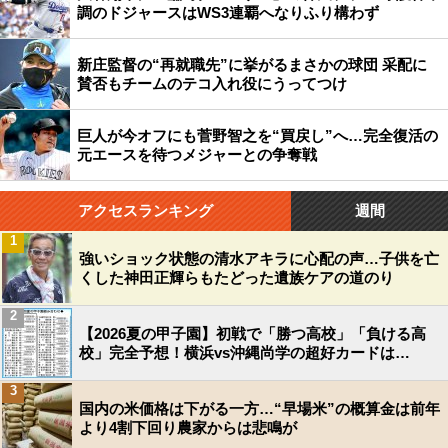
調のドジャースはWS3連覇へなりふり構わず
新庄監督の“再就職先”に挙がるまさかの球団 采配に
賛否もチームのテコ入れ役にうってつけ
巨人が今オフにも菅野智之を“買戻し”へ…完全復活の
元エースを待つメジャーとの争奪戦
アクセスランキング
週間
1
強いショック状態の清水アキラに心配の声…子供を亡
くした神田正輝らもたどった遺族ケアの道のり
2
【2026夏の甲子園】初戦で「勝つ高校」「負ける高
校」完全予想！横浜vs沖縄尚学の超好カードは…
3
国内の米価格は下がる一方…“早場米”の概算金は前年
より4割下回り農家からは悲鳴が