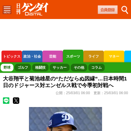
トピックス
政治・社会
芸能
スポーツ
ライフ
マネー
ボートレース
競輪
オートレース
野球
ゴルフ
格闘技
サッカー
その他
コラム
大谷翔平と菊池雄星の“ただならぬ因縁”…日本時間1
日のドジャース対エンゼルス戦で今季初対戦へ
公開：
25/03/01 06:00
更新：
25/03/01 06:00