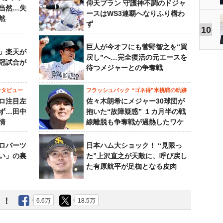
仰天プラン 守護神不調のドジャ
当然…失
ースはWS3連覇へなりふり構わ
然
ず
10
巨人が今オフにも菅野智之を“買
」楽天が
戻し”へ…完全復活の元エースを
冠試合が
待つメジャーとの争奪戦
ンタビュー
フラッシュバック “ゴネ得”米挑戦の軌跡
ロ注目左
佐々木朗希にメジャー30球団が
ず…田中
抱いた“故障疑惑” １カ月半の戦
情
線離脱も争奪戦が過熱したワケ
ロバーツ
日本ハム大ショック！ “見限っ
い」の裏
た”上沢直之が天敵に、呼び戻し
た有原航平が足枷となる皮肉
う！
6.6万
18.5万