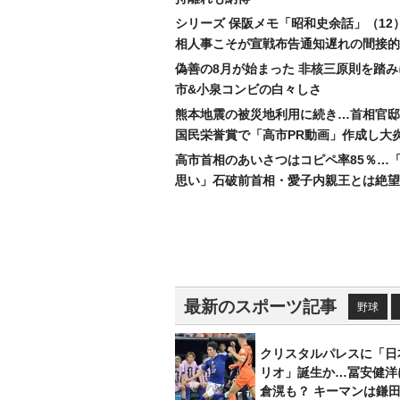
シリーズ 保阪メモ「昭和史余話」（12
相人事こそが宣戦布告通知遅れの間接的
偽善の8月が始まった 非核三原則を踏
市&小泉コンビの白々しさ
熊本地震の被災地利用に続き…首相官邸
国民栄誉賞で「高市PR動画」作成し大
高市首相のあいさつはコピペ率85％…
思い」石破前首相・愛子内親王とは絶望
最新のスポーツ記事
野球
クリスタルパレスに「日
リオ」誕生か…冨安健洋
倉滉も？ キーマンは鎌