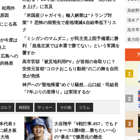
き上げ」に言及
）松岡外
高校野
原因
「米国産ジャガイモ」輸入解禁は“トランプ対
清水ア
策”？ 恐怖の病害虫で産地壊滅&自給率低下リス
みにじる高
ク
高市早
「ミシガンのマムダニ」が民主党上院予備選に勝
黄川田
が今度は
利 「急進左派では本選で勝てない」という常識を
炎上
覆すか
「広島への
高市官邸「被災地利用PV」が首相の命取りに？
的格差
安倍元首相“コロナおこもり動画”の二の舞を自民
1
党が危惧
神戸への“聖地帰還”めぐり騒然…山口組・司組長
「7年ぶりの里帰り」は実現するか
2
ゴルフ
格闘技
サッカー
その他
コラム
3
本代表ト
大谷翔平「9戦打率.457」でもド
に続き板
ジャース1勝8敗…勝ちたい一心
田大地
の“暴走”で膝悪化の懸念