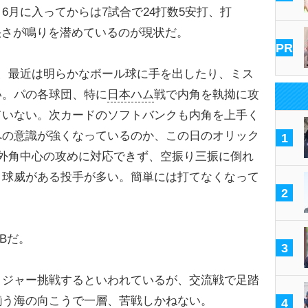
月に入ってからは7試合で24打数5安打、打
豪快さが鳴りを潜めているのが現状だ。
PR
、最近は明らかなボール球に手を出したり、ミス
い。パの各球団、特に
日本ハム
戦で内角を執拗に攻
ていない。次カードのソフトバンクも内角を上手く
への意識が強くなっているのか、この日のオリック
1
外角中心の攻めに対応できず、空振り三振に倒れ
、球威がある投手が多い。簡単には打てなくなって
2
Bだ。
3
ジャー挑戦するといわれているが、交流戦で足踏
揃う海の向こうで一層、苦戦しかねない。
4