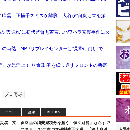
に暗雲…正捕手スミスが離脱、大谷が“何度も首を振
の“雲隠れ”に初代監督も苦言…パワハラ安楽事件にダ
の当然…NPBリプレイセンターは“見掛け倒し”で
」が急浮上！“短命政権”を繰り返すフロントの悪癖
プロ野球
マネー
健康
BOOKS
災者…支
食料品の消費減税分を賄う「恒久財源」ならすで
人気
にある！ 25年度与党税制改正大綱は「法人税引