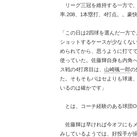
リーグ三冠を維持する一方で、6
率.208、1本塁打、4打点。。
「この日は2四球を選んだ一方で
ショットするケースが少なくな
められてから、思うように打て
使っていた。佐藤輝自身も内角
ス戦の4打席目は、
山崎颯一郎
の
た。そもそもパはセよりも球速
いるのは確かです」
とは、コーチ経験のある球団O
佐藤輝は早ければ今オフにもメ
みしているようでは、好投手が