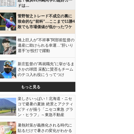
想！横浜vs沖縄尚学の超好カー
ドは…
菅野智之トレード不成立の裏に
致命的な“前科”…ここまで11勝4
敗でも市場価値が低かったワケ
橋上巨人が“不祥事”阿部前監督の
遺産に助けられる幸運…“肝いり
選手”が投打で躍動
新庄監督の“再就職先”に挙がるま
さかの球団 采配に賛否もチーム
のテコ入れ役にうってつけ
もっと見る
楽しさいっぱい！北海道・ニセ
コで避暑の夏旅 絶景とアクティ
ビティが揃う「ニセコ東急 グラ
ン・ヒラフ」～東急不動産
暑熱対策が義務化される時代に
貼るだけで暑さの変化がわかる