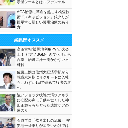
示温シールとは～ファンケル
AGA治療に革命を起こす検査技
術「スキャビジョン」銀クリが
提示する新しい薄毛治療のあり
方
編集部オススメ
高市首相“被災地利用PV”が大炎
上！ ピアノBGM付きでヘリから
合掌、酷暑に汗一滴かかない不
可解
佐藤二朗は信州大経済学部から
就職氷河期にリクルートに入社
も、わずか1日で辞めて役者の道
へ
強いショック状態の清水アキラ
に心配の声…子供を亡くした神
田正輝らもたどった遺族ケアの
道のり
石原プロ「炊き出しの流儀」 被
災地一番乗りがエラいわけでは