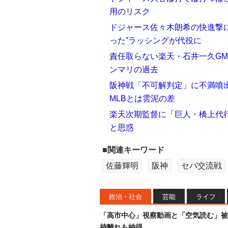
用のリスク
ドジャース佐々木朗希の快進撃
った”ラッシングが代役に
責任取らない楽天・石井一久GM
ンマリの過去
阪神戦「不可解判定」に不満噴出
MLBとは雲泥の差
楽天次期監督に「巨人・橋上代行
と思惑
■関連キーワード
佐藤輝明
阪神
セパ交流戦
政治・社会
芸能
ライフ
「高市中心」視察動画と「空気読む」被
持離れも納得