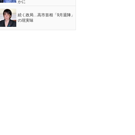
かに
続く政局…高市首相「9月退陣」
の現実味