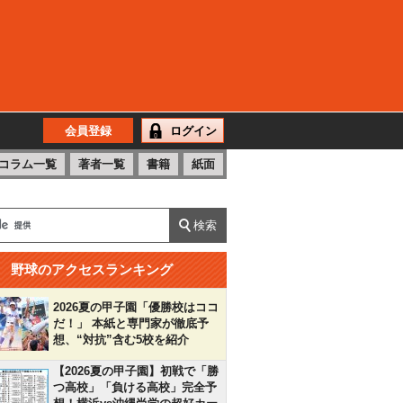
会員登録
ログイン
コラム一覧
著者一覧
書籍
紙面
野球のアクセスランキング
2026夏の甲子園「優勝校はココ
だ！」 本紙と専門家が徹底予
想、“対抗”含む5校を紹介
【2026夏の甲子園】初戦で「勝
つ高校」「負ける高校」完全予