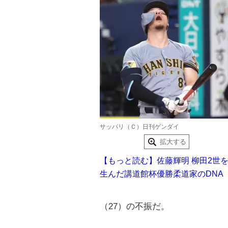
サッパリ（Ｃ）日刊ゲンダイ
拡大する
【もっと読む】佐藤輝明 柳田2世
生んだ講道館杯優勝柔道家のDNA
（27）の不振だ。