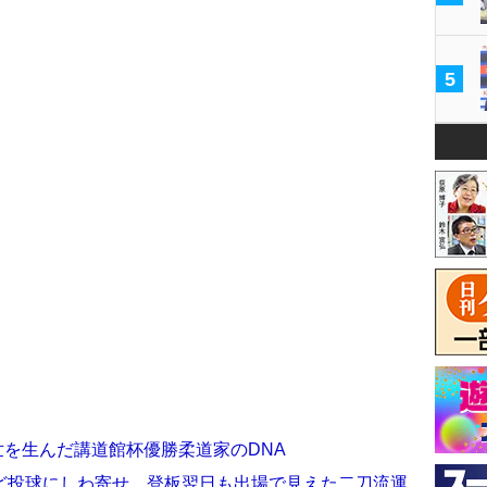
5
世を生んだ講道館杯優勝柔道家のDNA
ど投球にしわ寄せ…登板翌日も出場で見えた二刀流運