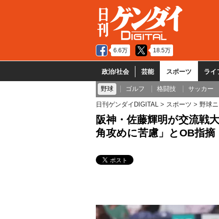
6.6万
18.5万
政治/社会
芸能
スポーツ
ライ
野球
ゴルフ
格闘技
サッカー
日刊ゲンダイDIGITAL
スポーツ
野球ニ
阪神・佐藤輝明が交流戦
角攻めに苦慮」とOB指摘