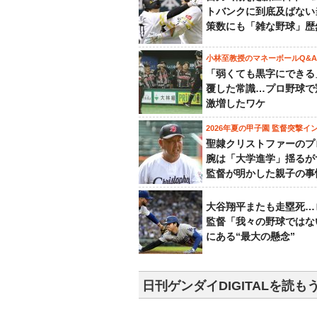
トバンクに到底及ばない
策数にも「雑な野球」歴
小林至教授のマネーボールQ&A
「弱くても黒字にできる
覆した常識…プロ野球で
激増したワケ
2026年夏の甲子園 監督突撃イ
聖隷クリストファーのプ
腕は「大学進学」揺るが
監督が明かした親子の事
大谷翔平またも走塁死…
監督「我々の野球ではな
にある“最大の懸念”
日刊ゲンダイDIGITALを読も