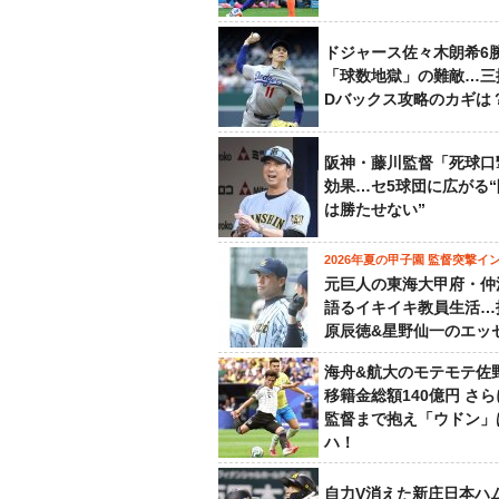
ドジャース佐々木朗希6
「球数地獄」の難敵…三
Dバックス攻略のカギは
阪神・藤川監督「死球口
効果…セ5球団に広がる
は勝たせない”
2026年夏の甲子園 監督突撃イ
元巨人の東海大甲府・仲
語るイキイキ教員生活…
原辰徳&星野仙一のエッ
海舟&航大のモテモテ佐
移籍金総額140億円 さ
監督まで抱え「ウドン」
ハ！
自力V消えた新庄日本ハ