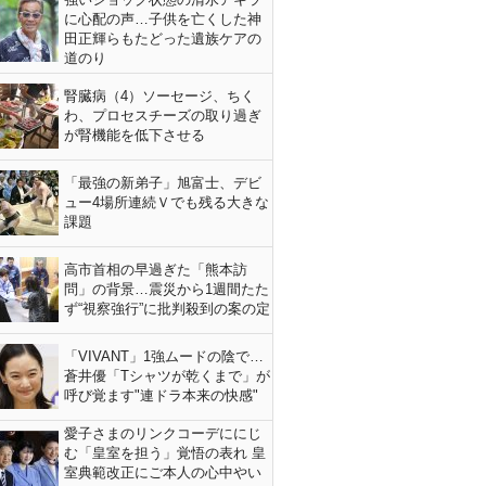
に心配の声…子供を亡くした神
田正輝らもたどった遺族ケアの
道のり
腎臓病（4）ソーセージ、ちく
わ、プロセスチーズの取り過ぎ
が腎機能を低下させる
「最強の新弟子」旭富士、デビ
ュー4場所連続Ｖでも残る大きな
課題
高市首相の早過ぎた「熊本訪
問」の背景…震災から1週間たた
ず“視察強行”に批判殺到の案の定
「VIVANT」1強ムードの陰で…
蒼井優「Tシャツが乾くまで」が
呼び覚ます"連ドラ本来の快感"
愛子さまのリンクコーデににじ
む「皇室を担う」覚悟の表れ 皇
室典範改正にご本人の心中やい