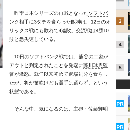
昨季日本シリーズの再戦となった
ソフトバ
3
ンク
相手に3タテを食らった
阪神
は、12日の
オ
リックス
戦にも敗れて4連敗。
交流戦
は4勝10
敗と急失速している。
4
10日のソフトバンク戦では、熊谷の二盗が
アウトと判定されたことを発端に
藤川球児
監
5
督が激怒。就任以来初めて退場処分を食らっ
たが、将が笛吹けども選手は踊らず、という
状態である。
を
PR
そんな中、気になるのは、主砲・
佐藤輝明
PR