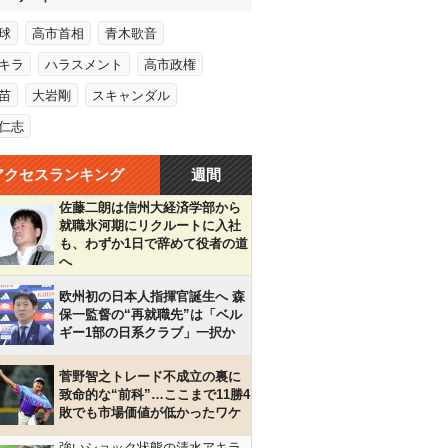
球
高市首相
青木歌音
キラ
ハラスメント
高市政権
苗
大岩剛
スキャンダル
仁志
アクセスランキング
週間
佐藤二朗は信州大経済学部から
就職氷河期にリクルートに入社
も、わずか1日で辞めて役者の道
へ
欧州初の日本人指揮官誕生へ 森
保一監督の“再就職先”は「ベル
ギー1部の日系クラブ」一択か
菅野智之トレード不成立の裏に
致命的な“前科”…ここまで11勝4
敗でも市場価値が低かったワケ
強いショック状態の清水アキラ