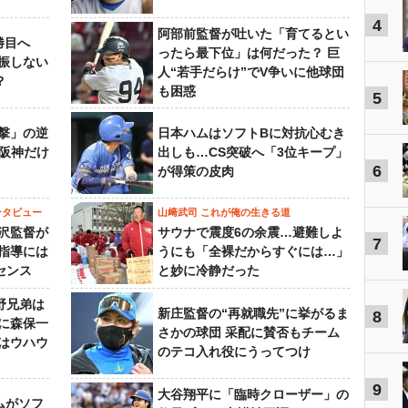
4
阿部前監督が吐いた「育てるとい
勝目へ
ったら最下位」は何だった？ 巨
振しない
人“若手だらけ”でV争いに他球団
？
も困惑
5
撃」の逆
日本ハムはソフトBに対抗心むき
“阪神だけ
出しも…CS突破へ「3位キープ」
6
が得策の皮肉
ンタビュー
山﨑武司 これが俺の生きる道
沢監督が
サウナで震度6の余震…避難しよ
7
指導には
うにも「全裸だからすぐには…」
センス
と妙に冷静だった
野兄弟は
新庄監督の“再就職先”に挙がるま
8
らに森保一
さかの球団 采配に賛否もチーム
はウハウ
のテコ入れ役にうってつけ
9
大谷翔平に「臨時クローザー」の
ムがソフ