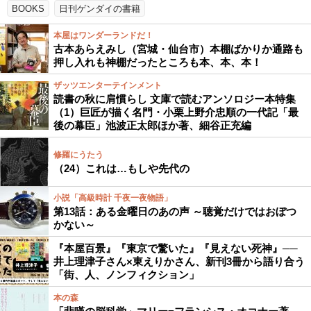
BOOKS
日刊ゲンダイの書籍
本屋はワンダーランドだ！
古本あらえみし（宮城・仙台市）本棚ばかりか通路も
押し入れも神棚だったところも本、本、本！
ザッツエンターテインメント
読書の秋に肩慣らし 文庫で読むアンソロジー本特集
（1）巨匠が描く名門・小栗上野介忠順の一代記「最
後の幕臣」池波正太郎ほか著、細谷正充編
修羅にうたう
（24）これは…もしや先代の
小説「高級時計 千夜一夜物語」
第13話：ある金曜日のあの声 ～聴覚だけではおぼつ
かない～
『本屋百景』『東京で驚いた』『見えない死神』──
井上理津子さん×東えりかさん、新刊3冊から語り合う
「街、人、ノンフィクション」
本の森