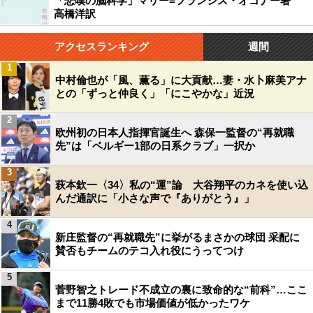
「悲嘆の脳科学」マリー=フランシス・オコナー著
高橋洋訳
アクセスランキング
週間
1
中村倫也が「風、薫る」に大貢献…妻・水卜麻美アナ
との「ずっと仲良く」「にこやかな」近況
2
欧州初の日本人指揮官誕生へ 森保一監督の“再就職
先”は「ベルギー1部の日系クラブ」一択か
3
萩本欽一〈34〉私の“運”論 大谷翔平のカネを使い込
んだ通訳に「小さな声で『ありがとう』」
4
新庄監督の“再就職先”に挙がるまさかの球団 采配に
賛否もチームのテコ入れ役にうってつけ
5
菅野智之トレード不成立の裏に致命的な“前科”…ここ
まで11勝4敗でも市場価値が低かったワケ