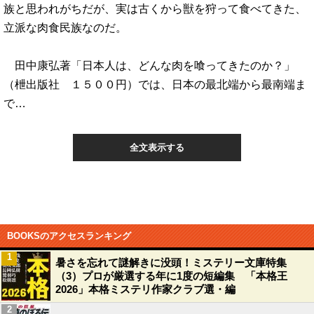
族と思われがちだが、実は古くから獣を狩って食べてきた、
立派な肉食民族なのだ。
田中康弘著「日本人は、どんな肉を喰ってきたのか？」
（枻出版社 １５００円）では、日本の最北端から最南端ま
で…
全文表示する
BOOKSのアクセスランキング
1
暑さを忘れて謎解きに没頭！ミステリー文庫特集
（3）プロが厳選する年に1度の短編集 「本格王
2026」本格ミステリ作家クラブ選・編
2