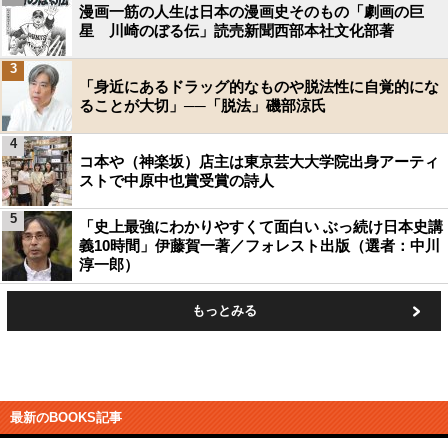
漫画一筋の人生は日本の漫画史そのもの「劇画の巨
星 川崎のぼる伝」読売新聞西部本社文化部著
3
「身近にあるドラッグ的なものや脱法性に自覚的にな
ることが大切」──「脱法」磯部涼氏
4
コ本や（神楽坂）店主は東京芸大大学院出身アーティ
ストで中原中也賞受賞の詩人
5
「史上最強にわかりやすくて面白い ぶっ続け日本史講
義10時間」伊藤賀一著／フォレスト出版（選者：中川
淳一郎）
もっとみる
最新のBOOKS記事