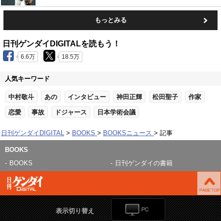
もっとみる
日刊ゲンダイDIGITALを読もう！
6.6万
18.5万
人気キーワード
中村敬斗
あの
インタビュー
神田正輝
松田聖子
作家
恋愛
事故
ドジャース
日本学術会議
日刊ゲンダイDIGITAL
BOOKS
BOOKSニュース
記事
BOOKS
BOOKS
日刊ゲンダイの書籍
表示切り替え