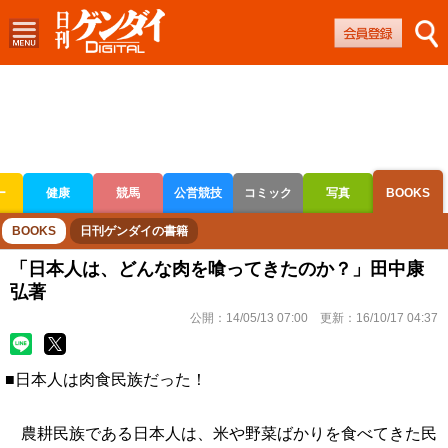
ー
健康
競馬
公営競技
コミック
写真
BOOKS
ボートレース
競輪
オートレース
BOOKS
日刊ゲンダイの書籍
「日本人は、どんな肉を喰ってきたのか？」田中康
弘著
公開：
14/05/13 07:00
更新：
16/10/17 04:37
■日本人は肉食民族だった！
農耕民族である日本人は、米や野菜ばかりを食べてきた民