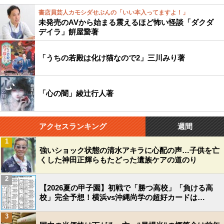
書店員芸人カモシダせぶんの「いい本入ってますよ！」
未発売のAVから始まる震えるほど怖い怪談「ダクダ
デイラ」餠屋䖸著
「うちの若殿は化け猫なので2」三川みり著
「心の闇」綾辻行人著
アクセスランキング
週間
1
強いショック状態の清水アキラに心配の声…子供を亡
くした神田正輝らもたどった遺族ケアの道のり
2
【2026夏の甲子園】初戦で「勝つ高校」「負ける高
校」完全予想！横浜vs沖縄尚学の超好カードは…
3