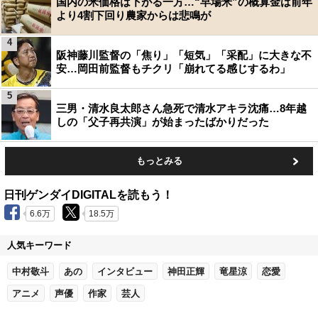
国内の米価格は下がる一方…“早場米”の概算金は前年
より4割下回り農家からは悲鳴が
4
阪神藤川監督の「焦り」「短気」「采配」に大きな不
安…岡田前監督もチクリ「崩れてる感じするわ」
5
三男・清水良太郎さん急死で清水アキラ沈痛…8年越
しの「父子再共演」が始まったばかりだった
もっとみる
日刊ゲンダイDIGITALを読もう！
6.6万
18.5万
人気キーワード
中村敬斗
あの
インタビュー
神田正輝
竜星涼
恋愛
アニメ
声優
作家
芸人