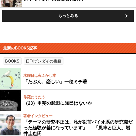
もっとみる
最新のBOOKS記事
BOOKS
日刊ゲンダイの書籍
木曜日は夜ふかし本
「たぶん、恋しい」一穂ミチ著
修羅にうたう
（23）甲斐の武田に知己はないか
著者インタビュー
「テーマの研究不正は、私が以前バイオ系の研究職だ
った経験が基になっています」──「風車と巨人」岩
井圭也氏