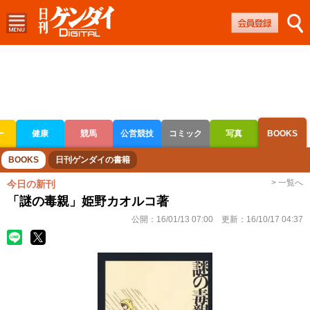
ー
健康
競馬
公営競技
コミック
写真
BOOKS
ボートレース
競輪
オートレース
BOOKS
日刊ゲンダイの書籍
> 一覧へ
今日の新刊
「謎の毒親」姫野カオルコ著
公開：
16/01/13 07:00
更新：
16/10/17 04:37