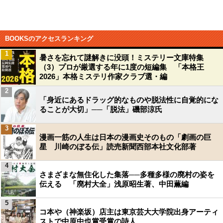
BOOKSのアクセスランキング
1
暑さを忘れて謎解きに没頭！ミステリー文庫特集
（3）プロが厳選する年に1度の短編集 「本格王
2026」本格ミステリ作家クラブ選・編
2
「身近にあるドラッグ的なものや脱法性に自覚的にな
ることが大切」──「脱法」磯部涼氏
3
漫画一筋の人生は日本の漫画史そのもの「劇画の巨
星 川崎のぼる伝」読売新聞西部本社文化部著
4
さまざまな無住化した集落──多種多様の廃村の姿を
伝える 「廃村大全」浅原昭生著、中田薫編
5
コ本や（神楽坂）店主は東京芸大大学院出身アーティ
ストで中原中也賞受賞の詩人