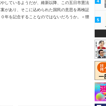
4
燃やしているようだが、維新以降、この五日市憲法
草案があり、そこに込められた国民の意思を再検証
５０年を記念することなのではないだろうか。＜狸
5