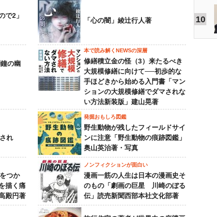
ので2」
10
「心の闇」綾辻行人著
本で読み解くNEWSの深層
修繕積立金の怪（3）来たるべき
刻鐘の幽
大規模修繕に向けて──初歩的な
手ほどきから始める入門書「マン
ションの大規模修繕でダマされな
い方法新装版」建山晃著
発掘おもしろ図鑑
野生動物が残したフィールドサイ
下され
ンに注意「野生動物の痕跡図鑑」
奥山英治著・写真
ノンフィクションが面白い
功をつか
漫画一筋の人生は日本の漫画史そ
を描く痛
のもの「劇画の巨星 川崎のぼる
高殿円著
伝」読売新聞西部本社文化部著