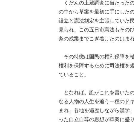
くだんの土蔵調査に当たったの
の中から草案を最初に手にした
設立と憲法制定を主張していた
見られ、この五日市憲法もその
条の成案までこぎ着けたのはま
その特徴は国民の権利保障を軸
権利を保障するために司法権を
ていること。
となれば、誰がこれを書いたの
なる人物の人生を追う一種の
ド
まれ、各地を遍歴しながら漢学
った自立自尊の思想が草案に盛