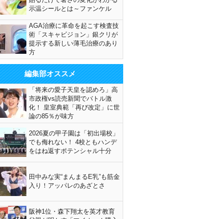
示温シールとは～ファンケル
AGA治療に革命を起こす検査技
術「スキャビジョン」銀クリが
提示する新しい薄毛治療のあり
方
編集部オススメ
「将来の愛子天皇を認めろ」高
市政権vs読売新聞でバトル激
化！ 皇室典範「再び改定」に世
論の85％が味方
2026夏の甲子園は「初出場校」
でも侮れない！ 4校ともハンデ
をはね返すポテンシャル十分
田中みな実“まんまるE乳”も筋金
入り！アッパレのあざとさ
阪神1位・森下翔太を英才教育