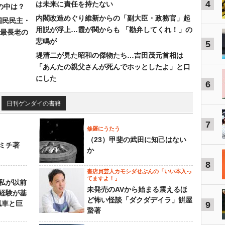
4
は未来に責任を持たない
の中は？
内閣改造めぐり維新からの「副大臣・政務官」起
国民民主・
用説が浮上…霞が関からも 「勘弁してくれ！」の
最長老の
悲鳴が
5
堤清二が見た昭和の傑物たち…吉田茂元首相は
「あんたの親父さんが死んでホッとしたよ」と口
にした
6
日刊ゲンダイの書籍
7
修羅にうたう
（23）甲斐の武田に知己はない
ミチ著
か
8
書店員芸人カモシダせぶんの「いい本入っ
てますよ！」
私が以前
未発売のAVから始まる震えるほ
経験が基
ど怖い怪談「ダクダデイラ」餠屋
風車と巨
9
䖸著