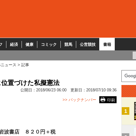
フ
経済
健康
コミック
競馬
公営競技
書籍
Sニュース
記事
に位置づけた私擬憲法
公開日：
2018/06/23 06:00
更新日：
2018/07/10 09:36
>> バックナンバー
印刷
1
岩波書店 ８２０円＋税