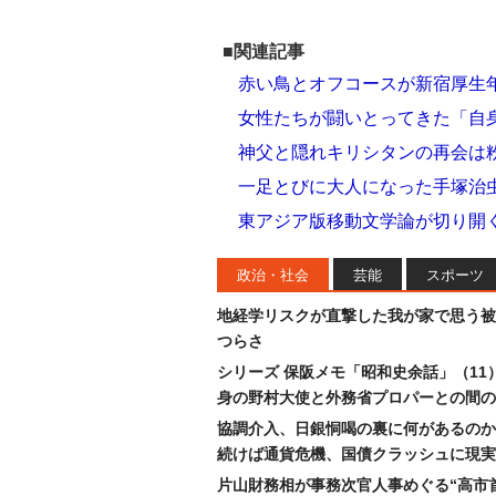
■関連記事
赤い鳥とオフコースが新宿厚生
女性たちが闘いとってきた「自
神父と隠れキリシタンの再会は
一足とびに大人になった手塚治
東アジア版移動文学論が切り開
政治・社会
芸能
スポーツ
地経学リスクが直撃した我が家で思う被
つらさ
シリーズ 保阪メモ「昭和史余話」（11
身の野村大使と外務省プロパーとの間の
協調介入、日銀恫喝の裏に何があるのか
続けば通貨危機、国債クラッシュに現実
片山財務相が事務次官人事めぐる“高市