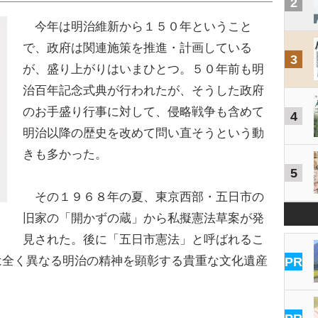
2
今年は明治維新から１５０年ということ
で、政府は関連施策を推進・計画している
3
が、盛り上がりはいまひとつ。５０年前も明
治百年記念式典が行われたが、そうした政府
のお手盛り行事に対して、侵略戦争も含めて
4
明治以降の歴史を改めて問い直そうという動
きも多かった。
5
その１９６８年の夏、東京西部・五日市の
旧家の「開かずの蔵」から私擬憲法草案が発
見された。後に「五日市憲法」と呼ばれるこ
は全く異なる明治の精神を顕彰する貴重な文化遺産
PR