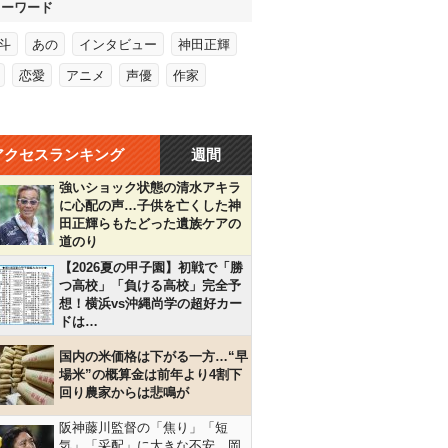
キーワード
斗
あの
インタビュー
神田正輝
恋愛
アニメ
声優
作家
アクセスランキング
週間
強いショック状態の清水アキラ
に心配の声…子供を亡くした神
田正輝らもたどった遺族ケアの
道のり
【2026夏の甲子園】初戦で「勝
つ高校」「負ける高校」完全予
想！横浜vs沖縄尚学の超好カー
ドは…
国内の米価格は下がる一方…“早
場米”の概算金は前年より4割下
回り農家からは悲鳴が
阪神藤川監督の「焦り」「短
気」「采配」に大きな不安…岡