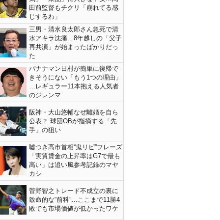
田前監督もチクリ「崩れてる感
じするわ」
三男・清水良太郎さん急死で清
水アキラ沈痛…8年越しの「父子
再共演」が始まったばかりだっ
た
バナナマン日村が簡単に復帰で
きそうにない「もう1つの理由」
…レギュラー11本抱える人気者
のジレンマ
阪神・大山悠輔なぜ離婚を自ら
公表？ 球団OBが指摘する「先
手」の狙い
嘘つき高市首相“鬼リピ”フレーズ
「実質賃金の上昇率はG7で最も
高い」は追い風参考記録のマヤ
カシ
菅野智之トレード不成立の裏に
致命的な“前科”…ここまで11勝4
敗でも市場価値が低かったワケ