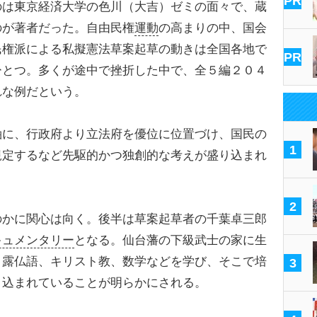
PR
は東京経済大学の色川（大吉）ゼミの面々で、蔵
のが著者だった。自由民権
運動
の高まりの中、国会
民権派による私擬憲法草案起草の動きは全国各地で
PR
ひとつ。多くが途中で挫折した中で、全５編２０４
れな例だという。
に、行政府より立法府を優位に位置づけ、国民の
1
規定するなど先駆的かつ独創的な考えが盛り込まれ
2
かに関心は向く。後半は草案起草者の千葉卓三郎
キュメンタリー
となる。仙台藩の下級武士の家に生
、露仏語、キリスト教、数学などを学び、そこで培
3
り込まれていることが明らかにされる。