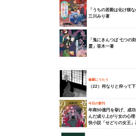
「うちの若殿は化け猫な
三川みり著
「鬼にきんつば 七つの
霊」笹木一著
修羅にうたう
（22）何なりと仰って
今日の新刊
年商50億円を挙げ、成
んだ成り上がり女の心理
快小説「せどりの女王」