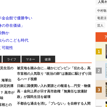
人気
中村敬
年金会館で優勝争い
竜星涼
身の存在価値」
芸人
粉飾か
虫らのこども時代
く可能性
1
ライフ
マネー
健康
災生活の
被災地を踏み台に…確かにビンビン「伝わる」高
2
市首相の人気取り “政治の師”は激励に駆けずり回
るハード視察
）海軍出
決定的溝
日銀に国債買い入れ要請との報道も…円安・物価
3
高・金利上昇が示す高市政権「無責任な放漫財
？ 高市が
政」が国民生活を破壊
味
不都合な過去を消し「ブレない」を自称する人間
首相との