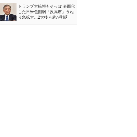
トランプ大統領もそっぽ 表面化
した日米包囲網「反高市」うね
り急拡大…2大後ろ盾が剥落