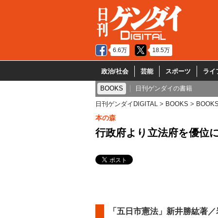
6.6万
18.5万
政治/社会
芸能
スポーツ
ライ
BOOKS
日刊ゲンダイの書籍
日刊ゲンダイDIGITAL
BOOKS
BOOK
本の森
行政府より立法府を優位
「五日市憲法」新井勝紘著／