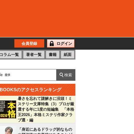
会員登録
ログイン
コラム一覧
著者一覧
書籍
紙面
BOOKSのアクセスランキング
暑さを忘れて謎解きに没頭！ミ
ステリー文庫特集（3）プロが厳
選する年に1度の短編集 「本格
王2026」本格ミステリ作家クラ
ブ選・編
「身近にあるドラッグ的なもの