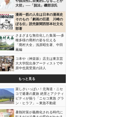
や脱法性に自覚的になることが
大切」──「脱法」磯部涼氏
漫画一筋の人生は日本の漫画史
そのもの「劇画の巨星 川崎の
ぼる伝」読売新聞西部本社文化
部著
さまざまな無住化した集落──多
種多様の廃村の姿を伝える
「廃村大全」浅原昭生著、中田
薫編
コ本や（神楽坂）店主は東京芸
大大学院出身アーティストで中
原中也賞受賞の詩人
もっと見る
楽しさいっぱい！北海道・ニセ
コで避暑の夏旅 絶景とアクティ
ビティが揃う「ニセコ東急 グラ
ン・ヒラフ」～東急不動産
暑熱対策が義務化される時代に
貼るだけで暑さの変化がわかる