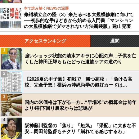
本で読み解くNEWSの深層
修繕積立金の怪（3）来たるべき大規模修繕に向けて
──初歩的な手ほどきから始める入門書「マンション
の大規模修繕でダマされない方法新装版」建山晃著
アクセスランキング
週間
1
強いショック状態の清水アキラに心配の声…子供を亡
くした神田正輝らもたどった遺族ケアの道のり
2
【2026夏の甲子園】初戦で「勝つ高校」「負ける高
校」完全予想！横浜vs沖縄尚学の超好カードは…
3
国内の米価格は下がる一方…“早場米”の概算金は前年
より4割下回り農家からは悲鳴が
4
阪神藤川監督の「焦り」「短気」「采配」に大きな不
安…岡田前監督もチクリ「崩れてる感じするわ」