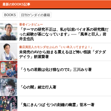
最新のBOOKS記事
BOOKS
日刊ゲンダイの書籍
著者インタビュー
「テーマの研究不正は、私が以前バイオ系の研究職だ
った経験が基になっています」──「風車と巨人」岩
井圭也氏
書店員芸人カモシダせぶんの「いい本入ってますよ！」
未発売のAVから始まる震えるほど怖い怪談「ダクダ
デイラ」餠屋䖸著
「うちの若殿は化け猫なので2」三川みり著
「心の闇」綾辻行人著
「鬼にきんつば 七つの刻鐘の幽霊」笹木一著