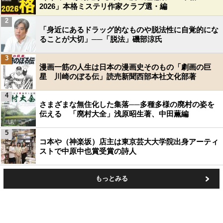
2026」本格ミステリ作家クラブ選・編
2
「身近にあるドラッグ的なものや脱法性に自覚的にな
ることが大切」──「脱法」磯部涼氏
3
漫画一筋の人生は日本の漫画史そのもの「劇画の巨
星 川崎のぼる伝」読売新聞西部本社文化部著
4
さまざまな無住化した集落──多種多様の廃村の姿を
伝える 「廃村大全」浅原昭生著、中田薫編
5
コ本や（神楽坂）店主は東京芸大大学院出身アーティ
ストで中原中也賞受賞の詩人
もっとみる