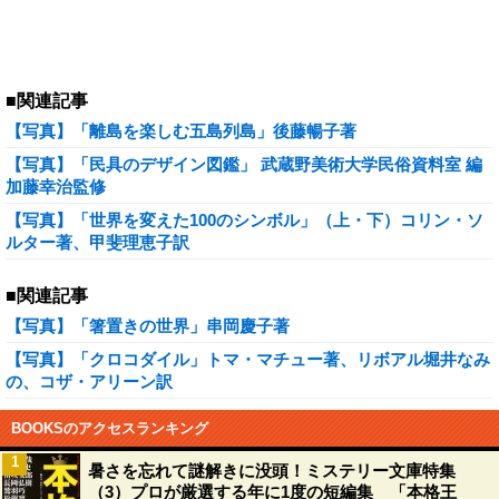
■関連記事
【写真】「離島を楽しむ五島列島」後藤暢子著
【写真】「民具のデザイン図鑑」 武蔵野美術大学民俗資料室 編
加藤幸治監修
【写真】「世界を変えた100のシンボル」（上・下）コリン・ソ
ルター著、甲斐理恵子訳
■関連記事
【写真】「箸置きの世界」串岡慶子著
【写真】「クロコダイル」トマ・マチュー著、リボアル堀井なみ
の、コザ・アリーン訳
BOOKSのアクセスランキング
1
暑さを忘れて謎解きに没頭！ミステリー文庫特集
（3）プロが厳選する年に1度の短編集 「本格王