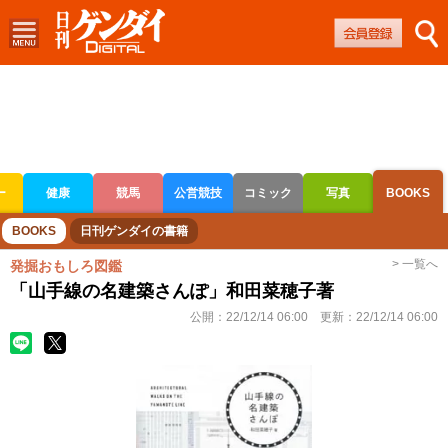
ー
健康
競馬
公営競技
コミック
写真
BOOKS
ボートレース
競輪
オートレース
BOOKS
日刊ゲンダイの書籍
> 一覧へ
発掘おもしろ図鑑
「山手線の名建築さんぽ」和田菜穂子著
公開：
22/12/14 06:00
更新：
22/12/14 06:00