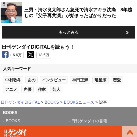
5
三男・清水良太郎さん急死で清水アキラ沈痛…8年越
しの「父子再共演」が始まったばかりだった
もっとみる
日刊ゲンダイDIGITALを読もう！
6.6万
18.5万
人気キーワード
中村敬斗
あの
インタビュー
神田正輝
竜星涼
恋愛
アニメ
声優
作家
芸人
日刊ゲンダイDIGITAL
BOOKS
BOOKSニュース
記事
BOOKS
BOOKS
日刊ゲンダイの書籍