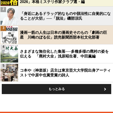
2026」本格ミステリ作家クラブ選・編
2
「身近にあるドラッグ的なものや脱法性に自覚的にな
ることが大切」──「脱法」磯部涼氏
3
漫画一筋の人生は日本の漫画史そのもの「劇画の巨
星 川崎のぼる伝」読売新聞西部本社文化部著
4
さまざまな無住化した集落──多種多様の廃村の姿を
伝える 「廃村大全」浅原昭生著、中田薫編
5
コ本や（神楽坂）店主は東京芸大大学院出身アーティ
ストで中原中也賞受賞の詩人
もっとみる