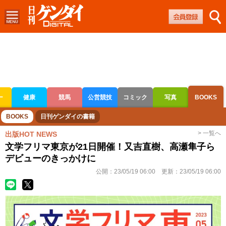
ー
健康
競馬
公営競技
コミック
写真
BOOKS
ボートレース
競輪
オートレース
BOOKS
日刊ゲンダイの書籍
> 一覧へ
出版HOT NEWS
文学フリマ東京が21日開催！又吉直樹、高瀬隼子ら
デビューのきっかけに
公開：
23/05/19 06:00
更新：
23/05/19 06:00