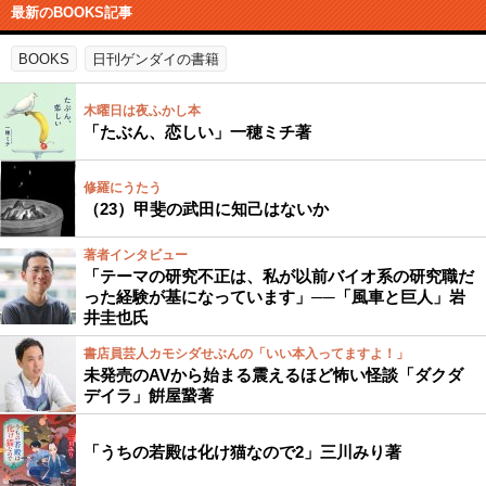
最新のBOOKS記事
BOOKS
日刊ゲンダイの書籍
木曜日は夜ふかし本
「たぶん、恋しい」一穂ミチ著
修羅にうたう
（23）甲斐の武田に知己はないか
著者インタビュー
「テーマの研究不正は、私が以前バイオ系の研究職だ
った経験が基になっています」──「風車と巨人」岩
井圭也氏
書店員芸人カモシダせぶんの「いい本入ってますよ！」
未発売のAVから始まる震えるほど怖い怪談「ダクダ
デイラ」餠屋䖸著
「うちの若殿は化け猫なので2」三川みり著