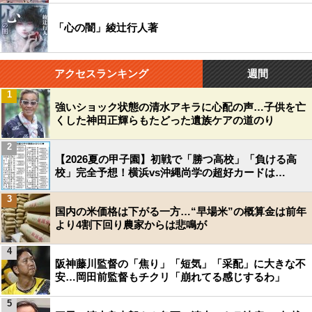
「心の闇」綾辻行人著
アクセスランキング
週間
1
強いショック状態の清水アキラに心配の声…子供を亡
くした神田正輝らもたどった遺族ケアの道のり
2
【2026夏の甲子園】初戦で「勝つ高校」「負ける高
校」完全予想！横浜vs沖縄尚学の超好カードは…
3
国内の米価格は下がる一方…“早場米”の概算金は前年
より4割下回り農家からは悲鳴が
4
阪神藤川監督の「焦り」「短気」「采配」に大きな不
安…岡田前監督もチクリ「崩れてる感じするわ」
5