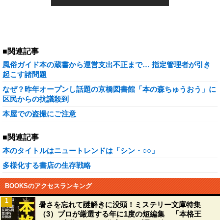
■関連記事
風俗ガイド本の蔵書から運営支出不正まで… 指定管理者が引き
起こす諸問題
なぜ？昨年オープンし話題の京橋図書館「本の森ちゅうおう」に
区民からの抗議殺到
本屋での盗撮にご注意
■関連記事
本のタイトルはニュートレンドは「シン・○○」
多様化する書店の生存戦略
BOOKSのアクセスランキング
1
暑さを忘れて謎解きに没頭！ミステリー文庫特集
（3）プロが厳選する年に1度の短編集 「本格王