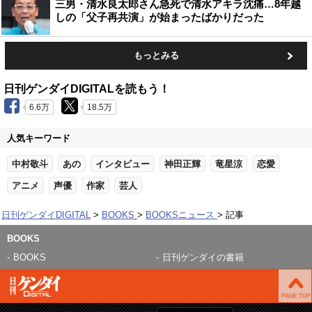
三男・清水良太郎さん急死で清水アキラ沈痛…8年越
しの「父子再共演」が始まったばかりだった
もっとみる
日刊ゲンダイDIGITALを読もう！
6.6万
18.5万
人気キーワード
中村敬斗
あの
インタビュー
神田正輝
竜星涼
恋愛
アニメ
声優
作家
芸人
日刊ゲンダイDIGITAL
BOOKS
BOOKSニュース
記事
BOOKS
BOOKS
日刊ゲンダイの書籍