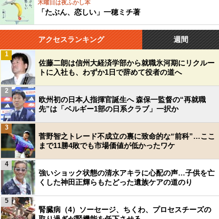
木曜日は夜ふかし本
「たぶん、恋しい」一穂ミチ著
アクセスランキング
週間
1
佐藤二朗は信州大経済学部から就職氷河期にリクルー
トに入社も、わずか1日で辞めて役者の道へ
2
欧州初の日本人指揮官誕生へ 森保一監督の“再就職
先”は「ベルギー1部の日系クラブ」一択か
3
菅野智之トレード不成立の裏に致命的な“前科”…ここ
まで11勝4敗でも市場価値が低かったワケ
4
強いショック状態の清水アキラに心配の声…子供を亡
くした神田正輝らもたどった遺族ケアの道のり
5
腎臓病（4）ソーセージ、ちくわ、プロセスチーズの
取り過ぎが腎機能を低下させる