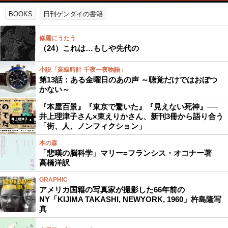
BOOKS
日刊ゲンダイの書籍
修羅にうたう
（24）これは…もしや先代の
小説「高級時計 千夜一夜物語」
第13話：ある金曜日のあの声 ～聴覚だけではおぼつ
かない～
『本屋百景』『東京で驚いた』『見えない死神』──
井上理津子さん×東えりかさん、新刊3冊から語り合う
「街、人、ノンフィクション」
本の森
「悲嘆の脳科学」マリー=フランシス・オコナー著
高橋洋訳
GRAPHIC
アメリカ国籍の写真家が撮影した66年前の
NY「KIJIMA TAKASHI, NEWYORK, 1960」杵島隆写
真