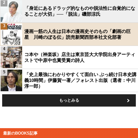
2
「身近にあるドラッグ的なものや脱法性に自覚的にな
ることが大切」──「脱法」磯部涼氏
3
漫画一筋の人生は日本の漫画史そのもの「劇画の巨
星 川崎のぼる伝」読売新聞西部本社文化部著
4
コ本や（神楽坂）店主は東京芸大大学院出身アーティ
ストで中原中也賞受賞の詩人
5
「史上最強にわかりやすくて面白い ぶっ続け日本史講
義10時間」伊藤賀一著／フォレスト出版（選者：中川
淳一郎）
もっとみる
最新のBOOKS記事