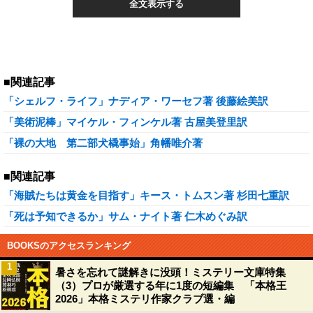
全文表示する
■関連記事
「シェルフ・ライフ」ナディア・ワーセフ著 後藤絵美訳
「美術泥棒」マイケル・フィンケル著 古屋美登里訳
「裸の大地 第二部犬橇事始」角幡唯介著
■関連記事
「海賊たちは黄金を目指す」キース・トムスン著 杉田七重訳
「死は予知できるか」サム・ナイト著 仁木めぐみ訳
BOOKSのアクセスランキング
1
暑さを忘れて謎解きに没頭！ミステリー文庫特集
（3）プロが厳選する年に1度の短編集 「本格王
2026」本格ミステリ作家クラブ選・編