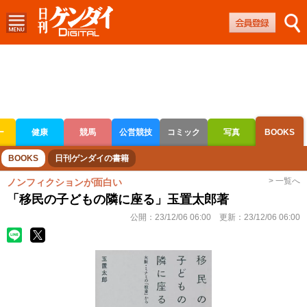
ー
健康
競馬
公営競技
コミック
写真
BOOKS
ボートレース
競輪
オートレース
BOOKS
日刊ゲンダイの書籍
> 一覧へ
ノンフィクションが面白い
「移民の子どもの隣に座る」玉置太郎著
公開：
23/12/06 06:00
更新：
23/12/06 06:00