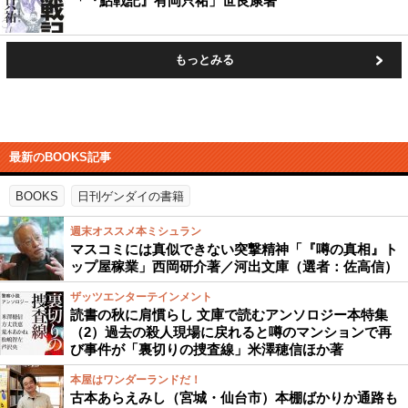
「『鮎戦記』有岡只祐」世良康著
もっとみる
最新のBOOKS記事
BOOKS
日刊ゲンダイの書籍
週末オススメ本ミシュラン
マスコミには真似できない突撃精神「『噂の真相』ト
ップ屋稼業」西岡研介著／河出文庫（選者：佐高信）
ザッツエンターテインメント
読書の秋に肩慣らし 文庫で読むアンソロジー本特集
（2）過去の殺人現場に戻れると噂のマンションで再
び事件が「裏切りの捜査線」米澤穂信ほか著
本屋はワンダーランドだ！
古本あらえみし（宮城・仙台市）本棚ばかりか通路も