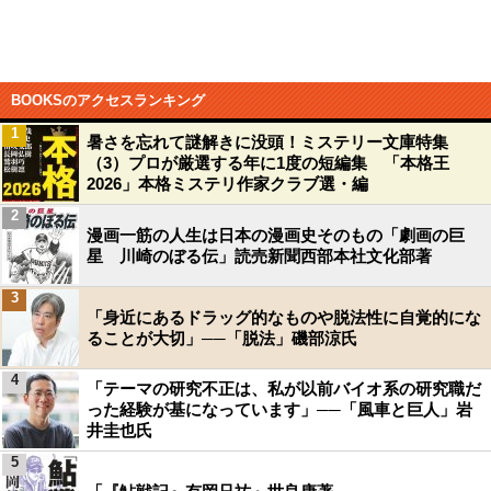
BOOKSのアクセスランキング
1
暑さを忘れて謎解きに没頭！ミステリー文庫特集
（3）プロが厳選する年に1度の短編集 「本格王
2026」本格ミステリ作家クラブ選・編
2
漫画一筋の人生は日本の漫画史そのもの「劇画の巨
星 川崎のぼる伝」読売新聞西部本社文化部著
3
「身近にあるドラッグ的なものや脱法性に自覚的にな
ることが大切」──「脱法」磯部涼氏
4
「テーマの研究不正は、私が以前バイオ系の研究職だ
った経験が基になっています」──「風車と巨人」岩
井圭也氏
5