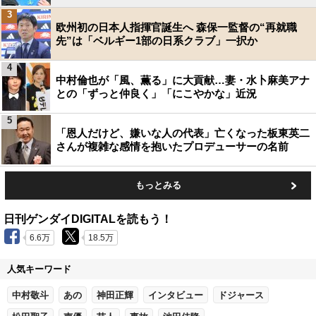
3
欧州初の日本人指揮官誕生へ 森保一監督の“再就職
先”は「ベルギー1部の日系クラブ」一択か
4
中村倫也が「風、薫る」に大貢献…妻・水卜麻美アナ
との「ずっと仲良く」「にこやかな」近況
5
「恩人だけど、嫌いな人の代表」亡くなった板東英二
さんが複雑な感情を抱いたプロデューサーの名前
もっとみる
日刊ゲンダイDIGITALを読もう！
6.6万
18.5万
人気キーワード
中村敬斗
あの
神田正輝
インタビュー
ドジャース