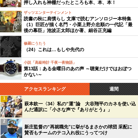
押し入れも神棚だったところも本、本、本！
ザッツエンターテインメント
読書の秋に肩慣らし 文庫で読むアンソロジー本特集
（1）巨匠が描く名門・小栗上野介忠順の一代記「最
後の幕臣」池波正太郎ほか著、細谷正充編
修羅にうたう
（24）これは…もしや先代の
小説「高級時計 千夜一夜物語」
第13話：ある金曜日のあの声 ～聴覚だけではおぼつ
かない～
アクセスランキング
週間
1
萩本欽一〈34〉私の“運”論 大谷翔平のカネを使い込
んだ通訳に「小さな声で『ありがとう』」
2
新庄監督の“再就職先”に挙がるまさかの球団 采配に
賛否もチームのテコ入れ役にうってつけ