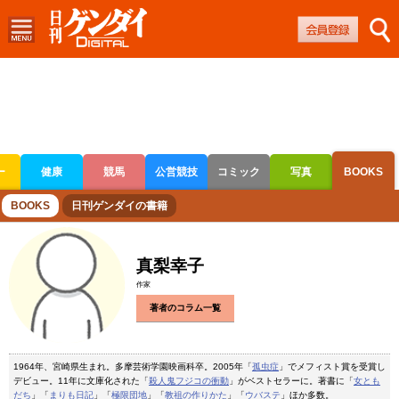
ー
健康
競馬
公営競技
コミック
写真
BOOKS
ボートレース
競輪
オートレース
BOOKS
日刊ゲンダイの書籍
真梨幸子
作家
著者のコラム一覧
1964年、宮崎県生まれ。多摩芸術学園映画科卒。2005年「
孤虫症
」でメフィスト賞を受賞し
デビュー。11年に文庫化された「
殺人鬼フジコの衝動
」がベストセラーに。著書に「
女とも
だち
」「
まりも日記
」「
極限団地
」「
教祖の作りかた
」「
ウバステ
」ほか多数。