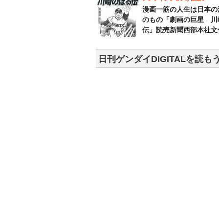
漫画一筋の人生は日本の
のもの「劇画の巨星 川
伝」読売新聞西部本社文
日刊ゲンダイDIGITALを読も