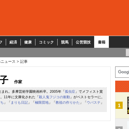
フ
経済
健康
コミック
競馬
公営競技
書籍
Sニュース
記事
子
作家
県生まれ。多摩芸術学園映画科卒。2005年「
孤虫症
」でメフィスト賞
。11年に文庫化された「
殺人鬼フジコの衝動
」がベストセラーに。
だち
」「
まりも日記
」「
極限団地
」「
教祖の作りかた
」「
ウバステ
」
1