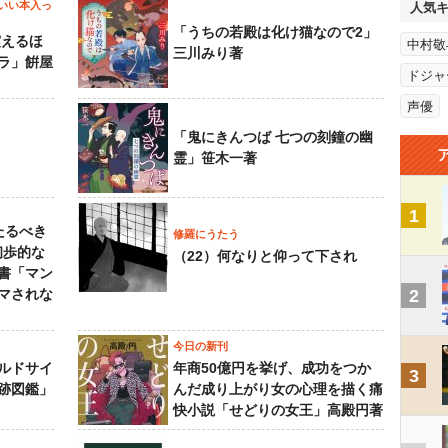
いい本入っ
人気
「うちの若殿は化け猫なので2」
震えるほ
中村敬
三川みり著
ラ」餠屋
ドジャ
声優
「鬼にきんつば 七つの刻鐘の幽
霊」笹木一著
1
たるべき
修羅にうたう
初歩的な
（22）何なりと仰って下され
書「マン
マされな
2
今日の新刊
ルドサイ
年商50億円を挙げ、成功をつか
3
跡図鑑」
んだ成り上がり女の心理を描く痛
快小説「せどりの女王」高殿円著