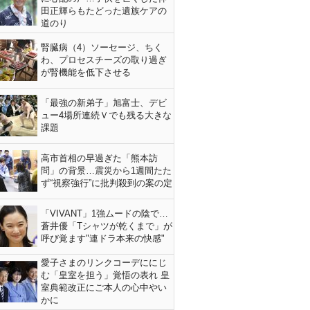
田正輝らもたどった遺族ケアの
道のり
腎臓病（4）ソーセージ、ちく
わ、プロセスチーズの取り過ぎ
が腎機能を低下させる
「最強の新弟子」旭富士、デビ
ュー4場所連続Ｖでも残る大きな
課題
高市首相の早過ぎた「熊本訪
問」の背景…震災から1週間たた
ず“視察強行”に批判殺到の案の定
「VIVANT」1強ムードの陰で…
蒼井優「Tシャツが乾くまで」が
呼び覚ます"連ドラ本来の快感"
愛子さまのリンクコーデににじ
む「皇室を担う」覚悟の表れ 皇
室典範改正にご本人の心中やい
かに