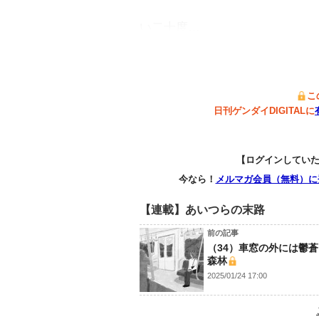
い二十度…
こ
日刊ゲンダイDIGITALに
【ログインしてい
今なら！
メルマガ会員（無料）に
【連載】あいつらの末路
前の記事
（34）車窓の外には鬱
森林
2025/01/24 17:00