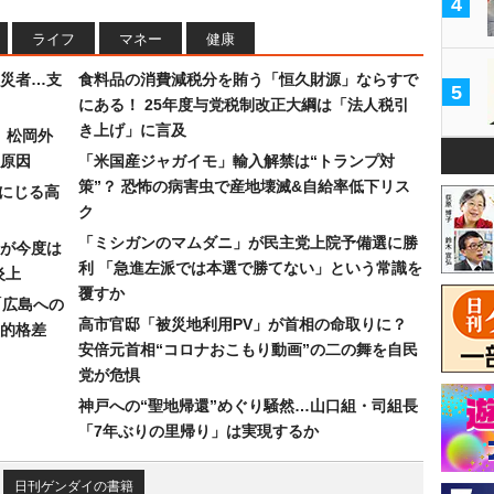
4
ライフ
マネー
健康
災者…支
食料品の消費減税分を賄う「恒久財源」ならすで
5
にある！ 25年度与党税制改正大綱は「法人税引
き上げ」に言及
）松岡外
原因
「米国産ジャガイモ」輸入解禁は“トランプ対
策”？ 恐怖の病害虫で産地壊滅&自給率低下リス
みにじる高
ク
「ミシガンのマムダニ」が民主党上院予備選に勝
が今度は
利 「急進左派では本選で勝てない」という常識を
炎上
覆すか
「広島への
高市官邸「被災地利用PV」が首相の命取りに？
的格差
安倍元首相“コロナおこもり動画”の二の舞を自民
党が危惧
神戸への“聖地帰還”めぐり騒然…山口組・司組長
「7年ぶりの里帰り」は実現するか
日刊ゲンダイの書籍