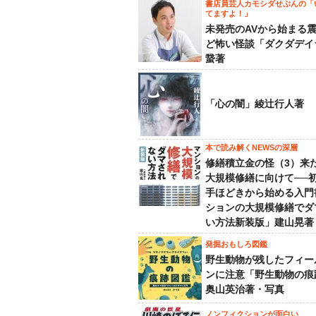
書店員芸人カモシダせぶんの「
てますよ！」
未発売のAVから始まる
ど怖い怪談「ダクダデイ
䖸著
「心の闇」綾辻行人著
本で読み解くNEWSの深層
修繕積立金の怪（3）来
大規模修繕に向けて──
手ほどきから始める入門
ションの大規模修繕でダ
い方法新装版」建山晃著
発掘おもしろ図鑑
野生動物が残したフィー
ンに注意「野生動物の痕
奥山英治著・写真
ノンフィクションが面白い