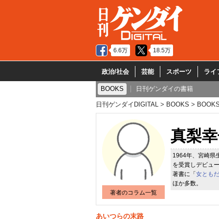
6.6万
18.5万
政治/社会
芸能
スポーツ
ライ
BOOKS
日刊ゲンダイの書籍
日刊ゲンダイDIGITAL
BOOKS
BOOK
真梨幸
1964年、宮崎
を受賞しデビュー
著書に「
女とも
ほか多数。
著者のコラム一覧
あいつらの末路