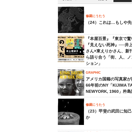
修羅にうたう
（24）これは…もしや
『本屋百景』『東京で驚
『見えない死神』──井
さん×東えりかさん、新
ら語り合う「街、人、ノ
ション」
GRAPHIC
アメリカ国籍の写真家が
66年前のNY「KIJIMA TA
NEWYORK, 1960」杵
修羅にうたう
（23）甲斐の武田に知
か