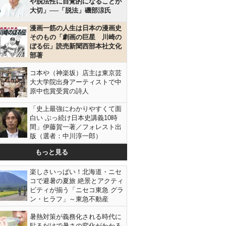
や脱法性に自覚的になることが
大切」──「脱法」磯部涼氏
漫画一筋の人生は日本の漫画史
そのもの「劇画の巨星 川崎の
ぼる伝」読売新聞西部本社文化
部著
コ本や（神楽坂）店主は東京芸
大大学院出身アーティストで中
原中也賞受賞の詩人
「史上最強にわかりやすくて面
白い ぶっ続け日本史講義10時
間」伊藤賀一著／フォレスト出
版（選者：中川淳一郎）
もっと見る
楽しさいっぱい！北海道・ニセ
コで避暑の夏旅 絶景とアクティ
ビティが揃う「ニセコ東急 グラ
ン・ヒラフ」～東急不動産
暑熱対策が義務化される時代に
貼るだけで暑さの変化がわかる