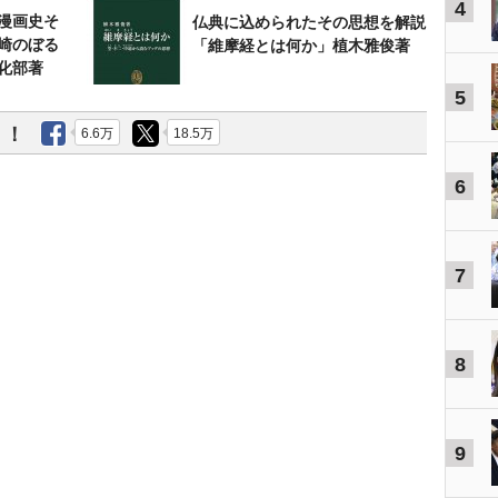
4
漫画史そ
仏典に込められたその思想を解説
崎のぼる
「維摩経とは何か」植木雅俊著
化部著
5
う！
6.6万
18.5万
6
7
8
9