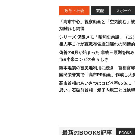
政治・社会
芸能
スポーツ
「高市中心」視察動画と「空気読む」被
持離れも納得
シリーズ 保阪メモ「昭和史余話」（12
相人事こそが宣戦布告通知遅れの間接的
偽善の8月が始まった 非核三原則を踏
市&小泉コンビの白々しさ
熊本地震の被災地利用に続き…首相官邸
国民栄誉賞で「高市PR動画」作成し大
高市首相のあいさつはコピペ率85％…
思い」石破前首相・愛子内親王とは絶望
最新のBOOKS記事
BOOKS