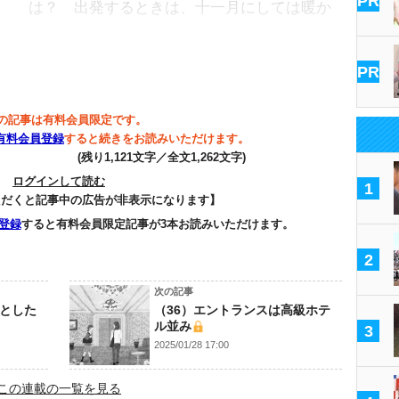
PR
は？ 出発するときは、十一月にしては暖か
PR
の記事は有料会員限定です。
有料会員登録
すると続きをお読みいただけます。
(残り1,121文字／全文1,262文字)
ログインして読む
1
ただくと記事中の広告が非表示になります】
登録
すると有料会員限定記事が3本お読みいただけます。
2
次の記事
蒼とした
（36）エントランスは高級ホテ
ル並み
3
2025/01/28 17:00
この連載の一覧を見る