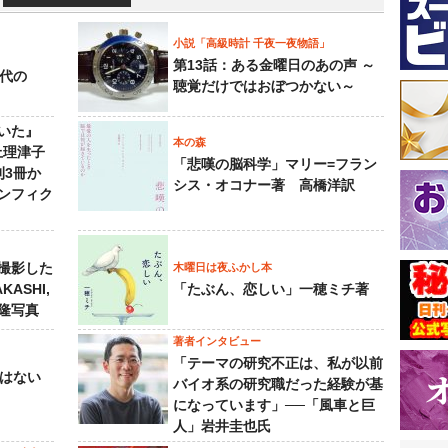
小説「高級時計 千夜一夜物語」
第13話：ある金曜日のあの声 ～
先代の
聴覚だけではおぼつかない～
いた』
本の森
上理津子
「悲嘆の脳科学」マリー=フラン
刊3冊か
シス・オコナー著 高橋洋訳
ンフィク
撮影した
木曜日は夜ふかし本
KASHI,
「たぶん、恋しい」一穂ミチ著
島隆写真
著者インタビュー
「テーマの研究不正は、私が以前
己はない
バイオ系の研究職だった経験が基
になっています」──「風車と巨
人」岩井圭也氏