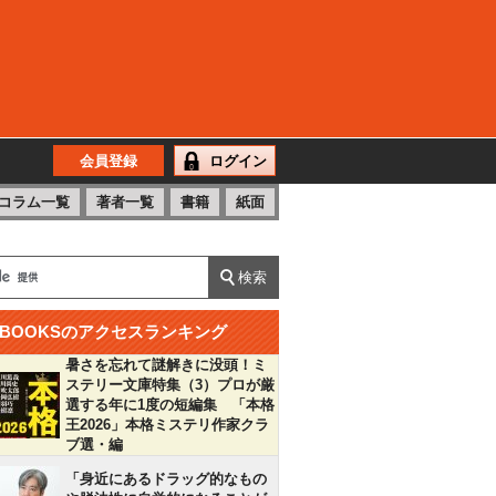
会員登録
ログイン
コラム一覧
著者一覧
書籍
紙面
BOOKSのアクセスランキング
暑さを忘れて謎解きに没頭！ミ
ステリー文庫特集（3）プロが厳
選する年に1度の短編集 「本格
王2026」本格ミステリ作家クラ
ブ選・編
「身近にあるドラッグ的なもの