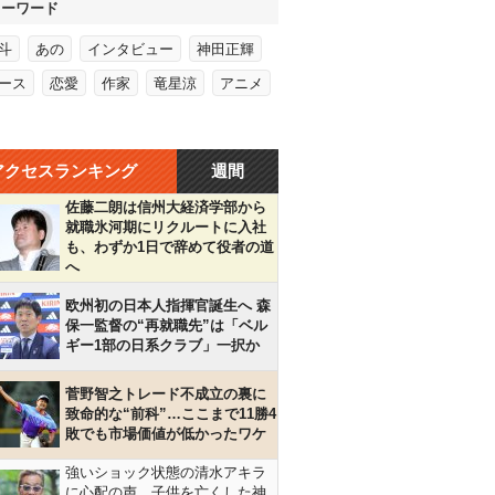
キーワード
斗
あの
インタビュー
神田正輝
ース
恋愛
作家
竜星涼
アニメ
アクセスランキング
週間
佐藤二朗は信州大経済学部から
就職氷河期にリクルートに入社
も、わずか1日で辞めて役者の道
へ
欧州初の日本人指揮官誕生へ 森
保一監督の“再就職先”は「ベル
ギー1部の日系クラブ」一択か
菅野智之トレード不成立の裏に
致命的な“前科”…ここまで11勝4
敗でも市場価値が低かったワケ
強いショック状態の清水アキラ
に心配の声…子供を亡くした神