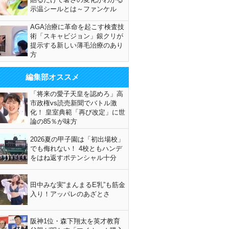
示温シールとは～ファンケル
AGA治療に革命を起こす検査技
術「スキャビジョン」銀クリが
提示する新しい薄毛治療のあり
方
編集部オススメ
「将来の愛子天皇を認めろ」高
市政権vs読売新聞でバトル激
化！ 皇室典範「再び改定」に世
論の85％が味方
2026夏の甲子園は「初出場校」
でも侮れない！ 4校ともハンデ
をはね返すポテンシャル十分
田中みな実“まんまるE乳”も筋金
入り！アッパレのあざとさ
阪神1位・森下翔太を英才教育