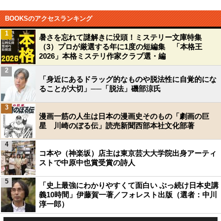
BOOKSのアクセスランキング
1
暑さを忘れて謎解きに没頭！ミステリー文庫特集
（3）プロが厳選する年に1度の短編集 「本格王
2026」本格ミステリ作家クラブ選・編
2
「身近にあるドラッグ的なものや脱法性に自覚的にな
ることが大切」──「脱法」磯部涼氏
3
漫画一筋の人生は日本の漫画史そのもの「劇画の巨
星 川崎のぼる伝」読売新聞西部本社文化部著
4
コ本や（神楽坂）店主は東京芸大大学院出身アーティ
ストで中原中也賞受賞の詩人
5
「史上最強にわかりやすくて面白い ぶっ続け日本史講
義10時間」伊藤賀一著／フォレスト出版（選者：中川
淳一郎）