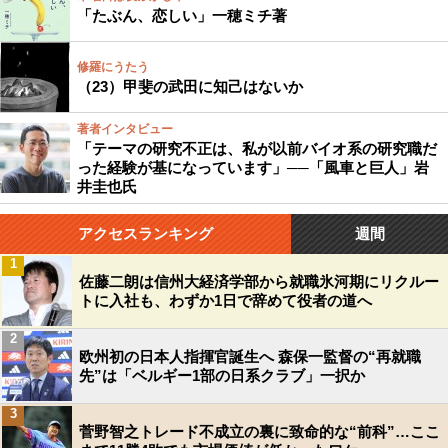
「たぶん、恋しい」一穂ミチ著
修羅にうたう
（23）甲斐の武田に知己はないか
著者インタビュー
「テーマの研究不正は、私が以前バイオ系の研究職だ
った経験が基になっています」──「風車と巨人」岩
井圭也氏
アクセスランキング
週間
1
佐藤二朗は信州大経済学部から就職氷河期にリクルー
トに入社も、わずか1日で辞めて役者の道へ
2
欧州初の日本人指揮官誕生へ 森保一監督の“再就職
先”は「ベルギー1部の日系クラブ」一択か
3
菅野智之トレード不成立の裏に致命的な“前科”…ここ