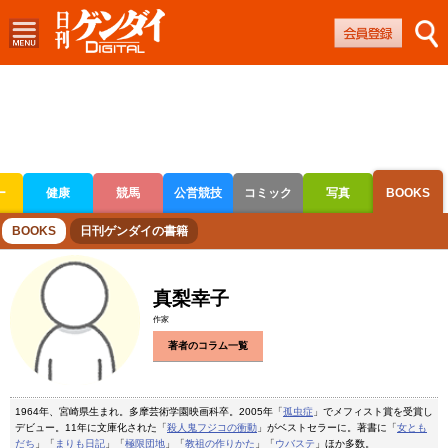
ー
健康
競馬
公営競技
コミック
写真
BOOKS
ボートレース
競輪
オートレース
BOOKS
日刊ゲンダイの書籍
真梨幸子
作家
著者のコラム一覧
1964年、宮崎県生まれ。多摩芸術学園映画科卒。2005年「
孤虫症
」でメフィスト賞を受賞し
デビュー。11年に文庫化された「
殺人鬼フジコの衝動
」がベストセラーに。著書に「
女とも
だち
」「
まりも日記
」「
極限団地
」「
教祖の作りかた
」「
ウバステ
」ほか多数。