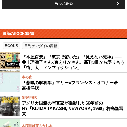
もっとみる
最新のBOOKS記事
BOOKS
日刊ゲンダイの書籍
『本屋百景』『東京で驚いた』『見えない死神』──
井上理津子さん×東えりかさん、新刊3冊から語り合う
「街、人、ノンフィクション」
本の森
「悲嘆の脳科学」マリー=フランシス・オコナー著
高橋洋訳
GRAPHIC
アメリカ国籍の写真家が撮影した66年前の
NY「KIJIMA TAKASHI, NEWYORK, 1960」杵島隆写
真
木曜日は夜ふかし本