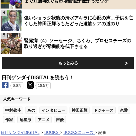
まで11勝4敗でも市場価値が低かったワケ
4
強いショック状態の清水アキラに心配の声…子供を亡
くした神田正輝らもたどった遺族ケアの道のり
5
腎臓病（4）ソーセージ、ちくわ、プロセスチーズの
取り過ぎが腎機能を低下させる
もっとみる
日刊ゲンダイDIGITALを読もう！
6.6万
18.5万
人気キーワード
中村敬斗
あの
インタビュー
神田正輝
ドジャース
恋愛
作家
竜星涼
アニメ
声優
日刊ゲンダイDIGITAL
BOOKS
BOOKSニュース
記事