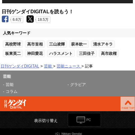
日刊ゲンダイDIGITALを読もう！
6.6万
18.5万
人気キーワード
高校野球
高市首相
三山凌輝
萩本欽一
清水アキラ
板東英二
神田愛花
ハラスメント
三田佳子
高市政権
日刊ゲンダイDIGITAL
芸能
芸能ニュース
記事
芸能
芸能
グラビア
コラム
表示切り替え
（C）Nikkan Gendai