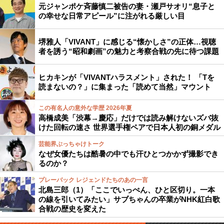
元ジャンポケ斉藤慎二被告の妻・瀬戸サオリ“息子と
の幸せな日常アピール”に注がれる厳しい目
堺雅人「VIVANT」に感じる“懐かしさ”の正体…視聴
者を誘う“昭和劇画”の魅力と考察合戦の先に待つ課題
ヒカキンが「VIVANTハラスメント」された！ 「Tを
読まないの？」に集まった「読めて当然」マウント
この有名人の意外な学歴 2026年夏
高橋成美「渋幕→慶応」だけでは読み解けないズバ抜
けた回転の速さ 世界選手権ペアで日本人初の銅メダル
芸能界ぶっちゃけトーク
なぜ女優たちは酷暑の中でも汗ひとつかかず撮影でき
るのか？
プレーバック レジェンドたちのあの一言
北島三郎（1）「ここでいっぺん、ひと区切り。一本
の線を引いてみたい」サブちゃんの卒業がNHK紅白歌
合戦の歴史を変えた