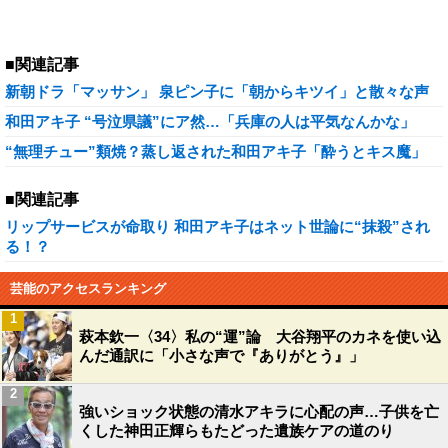
■関連記事
新朝ドラ「マッサン」 泉ピン子に「朝からキツイ」と散々な声
和田アキ子 “号泣県議”にア然…「兵庫の人は平気なんかな」
“無理チュー”類焼？蒸し返された和田アキ子「酔うとキス魔」
■関連記事
リップサービスが命取り 和田アキ子はネット世論に“抹殺”され
る！？
芸能のアクセスランキング
1
萩本欽一〈34〉私の“運”論 大谷翔平のカネを使い込
んだ通訳に「小さな声で『ありがとう』」
2
強いショック状態の清水アキラに心配の声…子供を亡
くした神田正輝らもたどった遺族ケアの道のり