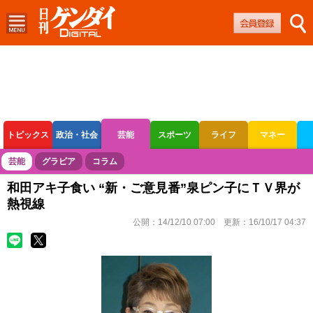
トピックス
政治・社会
芸能
スポーツ
ライフ
マネー
ボートレース
競輪
オートレース
芸能
グラビア
コラム
和田アキ子食い “新・ご意見番”泉ピン子にＴＶ界が
熱視線
公開：
14/12/10 07:00
更新：
16/10/17 04:37