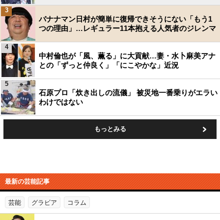
3
バナナマン日村が簡単に復帰できそうにない「もう1
つの理由」…レギュラー11本抱える人気者のジレンマ
4
中村倫也が「風、薫る」に大貢献…妻・水卜麻美アナ
との「ずっと仲良く」「にこやかな」近況
5
石原プロ「炊き出しの流儀」 被災地一番乗りがエラい
わけではない
もっとみる
最新の芸能記事
芸能
グラビア
コラム