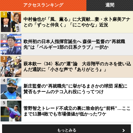
アクセスランキング
週間
1
中村倫也が「風、薫る」に大貢献…妻・水卜麻美アナ
との「ずっと仲良く」「にこやかな」近況
2
欧州初の日本人指揮官誕生へ 森保一監督の“再就職
先”は「ベルギー1部の日系クラブ」一択か
3
萩本欽一〈34〉私の“運”論 大谷翔平のカネを使い込
んだ通訳に「小さな声で『ありがとう』」
4
新庄監督の“再就職先”に挙がるまさかの球団 采配に
賛否もチームのテコ入れ役にうってつけ
5
菅野智之トレード不成立の裏に致命的な“前科”…ここ
まで11勝4敗でも市場価値が低かったワケ
もっとみる