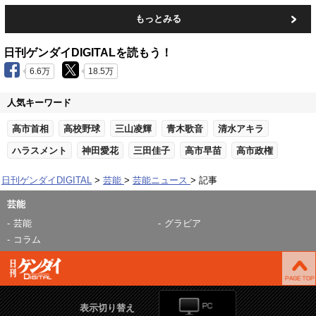
もっとみる
日刊ゲンダイDIGITALを読もう！
6.6万
18.5万
人気キーワード
高市首相
高校野球
三山凌輝
青木歌音
清水アキラ
ハラスメント
神田愛花
三田佳子
高市早苗
高市政権
日刊ゲンダイDIGITAL
芸能
芸能ニュース
記事
芸能
芸能
グラビア
コラム
表示切り替え