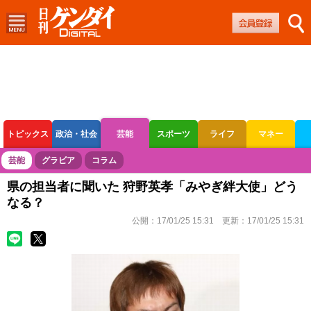
トピックス
政治・社会
芸能
スポーツ
ライフ
マネー
ボートレース
競輪
オートレース
芸能
グラビア
コラム
県の担当者に聞いた 狩野英孝「みやぎ絆大使」どう
なる？
公開：
17/01/25 15:31
更新：
17/01/25 15:31