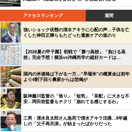
アクセスランキング
週間
1
強いショック状態の清水アキラに心配の声…子供を亡
くした神田正輝らもたどった遺族ケアの道のり
2
【2026夏の甲子園】初戦で「勝つ高校」「負ける高
校」完全予想！横浜vs沖縄尚学の超好カードは…
3
国内の米価格は下がる一方…“早場米”の概算金は前年
より4割下回り農家からは悲鳴が
4
阪神藤川監督の「焦り」「短気」「采配」に大きな不
安…岡田前監督もチクリ「崩れてる感じするわ」
5
三男・清水良太郎さん急死で清水アキラ沈痛…8年越
しの「父子再共演」が始まったばかりだった