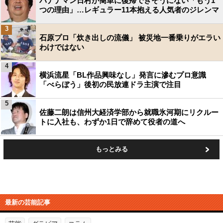
バナナマン日村が簡単に復帰できそうにない「もう1
つの理由」…レギュラー11本抱える人気者のジレンマ
3
石原プロ「炊き出しの流儀」 被災地一番乗りがエラい
わけではない
4
横浜流星「BL作品興味なし」発言に滲むプロ意識
「べらぼう」後初の民放連ドラ主演で注目
5
佐藤二朗は信州大経済学部から就職氷河期にリクルー
トに入社も、わずか1日で辞めて役者の道へ
もっとみる
最新の芸能記事