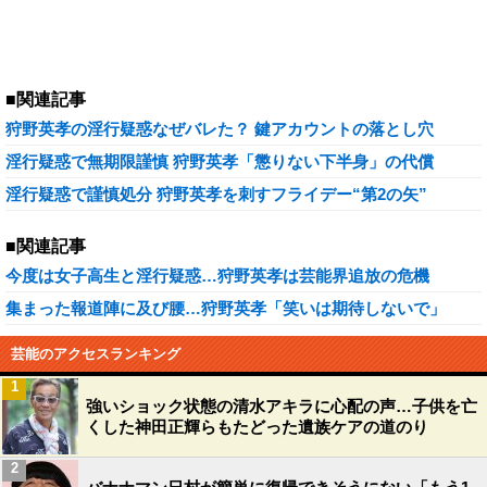
■関連記事
狩野英孝の淫行疑惑なぜバレた？ 鍵アカウントの落とし穴
淫行疑惑で無期限謹慎 狩野英孝「懲りない下半身」の代償
淫行疑惑で謹慎処分 狩野英孝を刺すフライデー“第2の矢”
■関連記事
今度は女子高生と淫行疑惑…狩野英孝は芸能界追放の危機
集まった報道陣に及び腰…狩野英孝「笑いは期待しないで」
芸能のアクセスランキング
1
強いショック状態の清水アキラに心配の声…子供を亡
くした神田正輝らもたどった遺族ケアの道のり
2