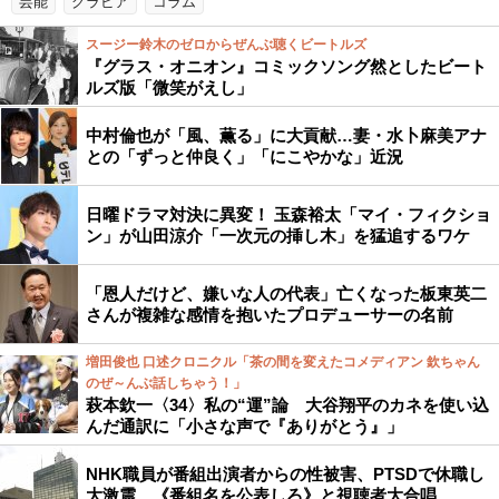
芸能
グラビア
コラム
スージー鈴木のゼロからぜんぶ聴くビートルズ
『グラス・オニオン』コミックソング然としたビート
ルズ版「微笑がえし」
中村倫也が「風、薫る」に大貢献…妻・水卜麻美アナ
との「ずっと仲良く」「にこやかな」近況
日曜ドラマ対決に異変！ 玉森裕太「マイ・フィクショ
ン」が山田涼介「一次元の挿し木」を猛追するワケ
「恩人だけど、嫌いな人の代表」亡くなった板東英二
さんが複雑な感情を抱いたプロデューサーの名前
増田俊也 口述クロニクル「茶の間を変えたコメディアン 欽ちゃん
のぜ～んぶ話しちゃう！」
萩本欽一〈34〉私の“運”論 大谷翔平のカネを使い込
んだ通訳に「小さな声で『ありがとう』」
NHK職員が番組出演者からの性被害、PTSDで休職し
大激震…《番組名を公表しろ》と視聴者大合唱