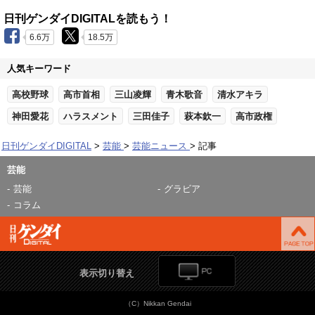
日刊ゲンダイDIGITALを読もう！
6.6万
18.5万
人気キーワード
高校野球
高市首相
三山凌輝
青木歌音
清水アキラ
神田愛花
ハラスメント
三田佳子
萩本欽一
高市政権
日刊ゲンダイDIGITAL
芸能
芸能ニュース
記事
芸能
芸能
グラビア
コラム
表示切り替え
（C）Nikkan Gendai