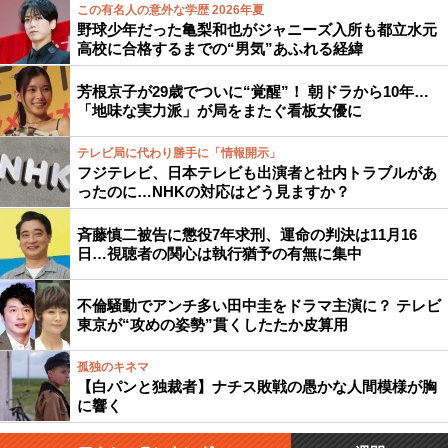
この有名人の意外な学歴 2026年夏
野球少年だった亀梨和也がジャニーズ入所も都立水元
高校に合格するまでの“男気”あふれる経緯
芳根京子が29歳でついに“覚醒”！ 朝ドラから10年…
「地味な実力派」が局をまたぐ看板女優に
テレビ局に代わり勝手に「情報開示」
フジテレビ、日本テレビも出演者と社内トラブルがあ
ったのに…NHKの対応はどう見ますか？
斉藤慎二被告に懲役7年求刑、運命の判決は11月16
日…視聴者の関心は執行猶予の有無に集中
不倫騒動でアンチ多い田中圭をドラマ主演に？ テレビ
東京が“攻めの姿勢”貫くしたたか皮算用
孤独のキネマ
【白パンと独裁者】ナチス敗戦の愚かな人間模様が胸
に響く