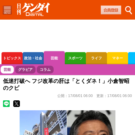
トピックス
政治・社会
芸能
スポーツ
ライフ
マネー
ボートレース
競輪
オートレース
芸能
グラビア
コラム
低迷打破へ フジ改革の肝は「とくダネ！」小倉智昭
のクビ
公開：
17/08/01 06:00
更新：
17/08/01 06:00