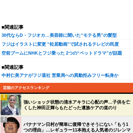
■関連記事
30代ならD・フジオカ…美容師に聞いた“モテる男”の髪型
フジはイラストに変更 “松居動画”で試されるテレビの民度
空前ブームにNHKとフジ乗った 2つの“ペットドラマ”が話題
■関連記事
中村仁美アナがフジ退社 営業局への異動拒みフリー転身か
芸能のアクセスランキング
1
強いショック状態の清水アキラに心配の声…子供を亡
くした神田正輝らもたどった遺族ケアの道のり
2
バナナマン日村が簡単に復帰できそうにない「もう1
つの理由」…レギュラー11本抱える人気者のジレンマ