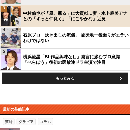
3
中村倫也が「風、薫る」に大貢献…妻・水卜麻美アナ
との「ずっと仲良く」「にこやかな」近況
4
石原プロ「炊き出しの流儀」 被災地一番乗りがエラい
わけではない
5
横浜流星「BL作品興味なし」発言に滲むプロ意識
「べらぼう」後初の民放連ドラ主演で注目
もっとみる
最新の芸能記事
芸能
グラビア
コラム