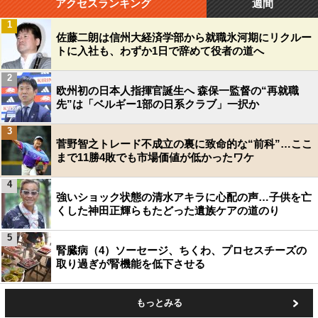
アクセスランキング
週間
1
佐藤二朗は信州大経済学部から就職氷河期にリクルー
トに入社も、わずか1日で辞めて役者の道へ
2
欧州初の日本人指揮官誕生へ 森保一監督の“再就職
先”は「ベルギー1部の日系クラブ」一択か
3
菅野智之トレード不成立の裏に致命的な“前科”…ここ
まで11勝4敗でも市場価値が低かったワケ
4
強いショック状態の清水アキラに心配の声…子供を亡
くした神田正輝らもたどった遺族ケアの道のり
5
腎臓病（4）ソーセージ、ちくわ、プロセスチーズの
取り過ぎが腎機能を低下させる
もっとみる