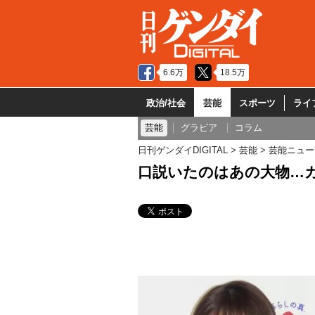
6.6万
18.5万
政治/社会
芸能
スポーツ
ライ
芸能
グラビア
コラム
日刊ゲンダイDIGITAL
芸能
芸能ニュー
口説いたのはあの大物…カ