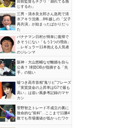
田前監督もチクリ「崩れてる感
じするわ」
三男・清水良太郎さん急死で清
水アキラ沈痛…8年越しの「父子
再共演」が始まったばかりだっ
た
バナナマン日村が簡単に復帰で
きそうにない「もう1つの理由」
…レギュラー11本抱える人気者
のジレンマ
阪神・大山悠輔なぜ離婚を自ら
公表？ 球団OBが指摘する「先
手」の狙い
嘘つき高市首相“鬼リピ”フレーズ
「実質賃金の上昇率はG7で最も
高い」は追い風参考記録のマヤ
カシ
菅野智之トレード不成立の裏に
致命的な“前科”…ここまで11勝4
敗でも市場価値が低かったワケ