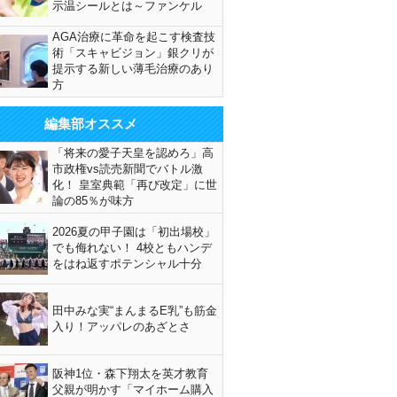
示温シールとは～ファンケル
AGA治療に革命を起こす検査技
術「スキャビジョン」銀クリが
提示する新しい薄毛治療のあり
方
編集部オススメ
「将来の愛子天皇を認めろ」高
市政権vs読売新聞でバトル激
化！ 皇室典範「再び改定」に世
論の85％が味方
2026夏の甲子園は「初出場校」
でも侮れない！ 4校ともハンデ
をはね返すポテンシャル十分
田中みな実“まんまるE乳”も筋金
入り！アッパレのあざとさ
阪神1位・森下翔太を英才教育
父親が明かす「マイホーム購入