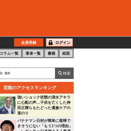
会員登録
ログイン
コラム一覧
著者一覧
書籍
紙面
芸能のアクセスランキング
強いショック状態の清水アキラ
に心配の声…子供を亡くした神
田正輝らもたどった遺族ケアの
道のり
バナナマン日村が簡単に復帰で
きそうにない「もう1つの理由」