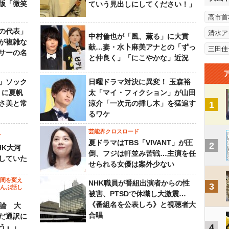
版「微笑
ていう見出しにしてください！」
高市首
の代表」
清水ア
中村倫也が「風、薫る」に大貢
が複雑な
献…妻・水卜麻美アナとの「ずっ
三田佳
サーの名
と仲良く」「にこやかな」近況
」ソック
日曜ドラマ対決に異変！ 玉森裕
』に夏帆
太「マイ・フィクション」が山田
さ美と常
涼介「一次元の挿し木」を猛追す
1
るワケ
芸能界クロスロード
ビ
夏ドラマはTBS「VIVANT」が圧
2
HK大河
倒、フジは軒並み苦戦…主演を任
していた
せられる女優は案外少ない
の間を変え
NHK職員が番組出演者からの性
3
～んぶ話し
被害、PTSDで休職し大激震…
《番組名を公表しろ》と視聴者大
”論 大
合唱
だ通訳に
4
う』」