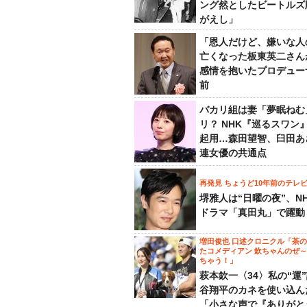
ング然としたビートルズ
がえし」
「恩人だけど、嫌いな人
亡くなった板東英二さん
感情を抱いたプロデュー
前
バカリ組は妻「夢眠ねむ
リ？ NHK『巡るスワン
起用…森田望智、臼田あ
連女優の共通点
再発見 ちょうど10年前のテレ
堺雅人は“日曜の夜”、N
ドラマ「真田丸」で躍動
増田俊也 口述クロニクル「茶
たコメディアン 欽ちゃんのぜ
ちゃう！」
萩本欽一〈34〉私の“運
谷翔平のカネを使い込ん
「小さな声で『ありがと