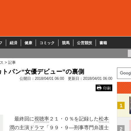
フ
経済
健康
コミック
競馬
公営競技
書籍
ス
記事
トパン“女優デビュー”の裏側
公開日：
2018/04/01 06:00
更新日：
2018/04/01 06:00
印刷
1
最終回に
視聴率
２１・０％を記録した
松本
潤
の主演
ドラマ
「９９・９―刑事専門弁護士
2