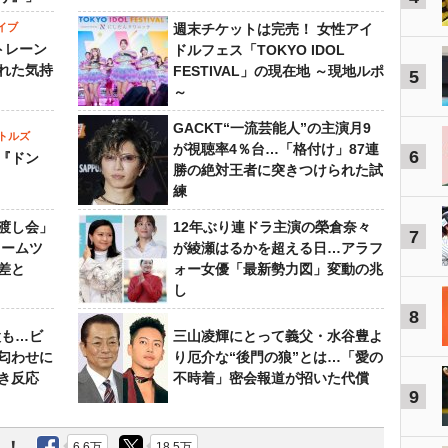
イブ
週末チケットは完売！ 女性アイ
トレーン
ドルフェス「TOKYO IDOL
れた気持
FESTIVAL」の現在地 ～現地ルポ
5
～
GACKT“一流芸能人”の主演月9
トルズ
が視聴率4％台…「格付け」87連
6
『ドン
勝の絶対王者に突きつけられた試
練
渡し会」
12年ぶり連ドラ主演の榮倉奈々
7
ドームツ
が綾瀬はるかを超える日…アラフ
差と
ォー女優「最新勢力図」変動の兆
し
8
設も…ビ
三山凌輝にとって義父・水谷豊よ
匂わせに
り厄介な“後門の狼”とは…「愛の
き反応
不時着」密会報道が招いた代償
9
6.6万
18.5万