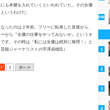
業にも本腰を入れていくといわれていた。その女優
」というわけだ。
PR
になったのは２年前。フリーに転身した直後から、
サーから『女優の仕事をやってみないか』というオ
うです。その時は『私には女優は絶対に無理！』と
（芸能ジャーナリストの芋澤貞雄氏）
1
1
2
次へ
>>
2
3
4