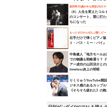
坂田明 81歳の今も現役JAZZラ
（8）人生を変えたコル
のコンサート、雷に打た
ちになった
もっとゼロからぜんぶ聴くビー
右手だけで弾くピアノ版
ト・パス・ミー・バイ』
中島健人「地方モールお
での物議も戦略通り？ 
アー成功の山田涼介との
timelesz炎上の明暗
りくりゅうYouTube開
ジネス感のあるカップル
《そろそろ疲れた》の飽