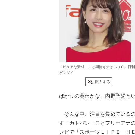
「ピュアな素材！」と期待も大きい（Ｃ）日刊
ゲンダイ
拡大する
ばかりの
葵わかな
、
内野聖陽
と
そんな中、注目を集めているの
す「カトパン」ことフリーアナ
レビ
で「スポーツＬＩＦＥ ＨＥ