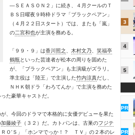
―ＳＥＡＳＯＮ２」に続き、４月クールのＴ
ＢＳ日曜夜９時枠ドラマ「ブラックペアン」
3
（４月２２日スタート）では、またも「嵐」
の
二宮和也
が主演を務める。
4
「９９・９」は
香川照之
、
木村文乃
、
笑福亭
鶴瓶
といった芸達者が松本の周りを固めた
が、「ブラックペアン」も主演級がズラリ。
5
準主役は「陸王」で主演した
竹内涼真
だし、
ＮＨＫ朝ドラ「わろてんか」で主演を務めた
いった豪華キャストだ。
PR
が、今回のドラマで本格的に女優デビューを果た
の
加藤綾子
（３２）だ。カトパンは、古巣の
フジテ
PR
ＲＯ’Ｓ」「ホンマでっか！？ ＴＶ」の２本のレ