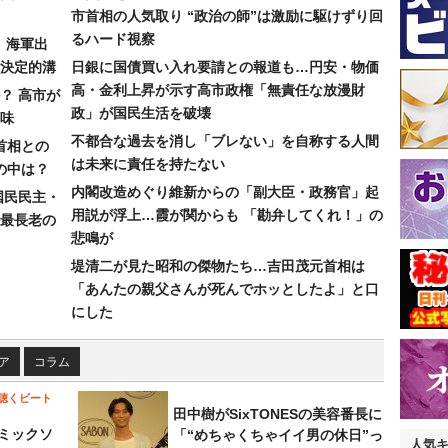
市首相の人気取り “政治の師”は激励に駆けずり回
るハード視察
）海軍出
決定的溝
日銀に国債買い入れ要請との報道も…円安・物価
高・金利上昇が示す高市政権「無責任な放漫財
？ 高市が
政」が国民生活を破壊
味
不都合な過去を消し「ブレない」を自称する人間
首相との
は未来に責任を持たない
の中は？
内閣改造めぐり維新からの「副大臣・政務官」起
国民民主・
用説が浮上…霞が関からも 「勘弁してくれ！」の
最長老の
悲鳴が
堤清二が見た昭和の傑物たち…吉田茂元首相は
「あんたの親父さんが死んでホッとしたよ」と口
にした
ア
コラム
聴くビート
田中樹がSixTONESの美容番長に
ミックソ
「“めちゃくちゃイイ男の休日”っ
人気