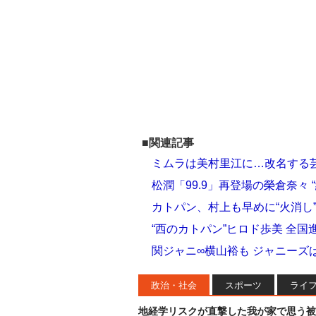
■関連記事
ミムラは美村里江に…改名する芸
松潤「99.9」再登場の榮倉奈々
カトパン、村上も早めに“火消し
“西のカトパン”ヒロド歩美 全
関ジャニ∞横山裕も ジャニーズ
政治・社会
スポーツ
ライ
地経学リスクが直撃した我が家で思う被