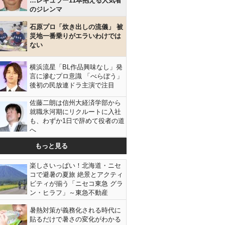
…レギュラー11本抱える人気者
のジレンマ
石原プロ「炊き出しの流儀」 被
災地一番乗りがエラいわけでは
ない
横浜流星「BL作品興味なし」発
言に滲むプロ意識 「べらぼう」
後初の民放連ドラ主演で注目
佐藤二朗は信州大経済学部から
就職氷河期にリクルートに入社
も、わずか1日で辞めて役者の道
へ
もっと見る
楽しさいっぱい！北海道・ニセ
コで避暑の夏旅 絶景とアクティ
ビティが揃う「ニセコ東急 グラ
ン・ヒラフ」～東急不動産
暑熱対策が義務化される時代に
貼るだけで暑さの変化がわかる