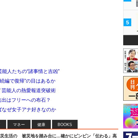
5
能人たちの“諸事情と吉凶”
 “続編で復帰”の目はあるか
” 芸能人の熱愛報道突破術
国進出はフリーへの布石？
ばなぜ女子アナ好きなのか
フ
マネー
健康
BOOKS
災生活の
被災地を踏み台に…確かにビンビン「伝わる」高