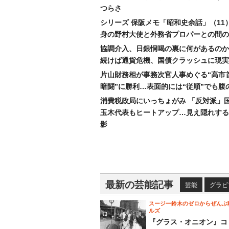
つらさ
シリーズ 保阪メモ「昭和史余話」（11
身の野村大使と外務省プロパーとの間の
協調介入、日銀恫喝の裏に何があるのか
続けば通貨危機、国債クラッシュに現実
片山財務相が事務次官人事めぐる“高市
暗闘”に勝利…表面的には“従順”でも腹
消費税政局にいっちょがみ 「反対派」
玉木代表もヒートアップ…見え隠れする
影
最新の芸能記事
芸能
グラビ
スージー鈴木のゼロからぜんぶ
ルズ
『グラス・オニオン』コ