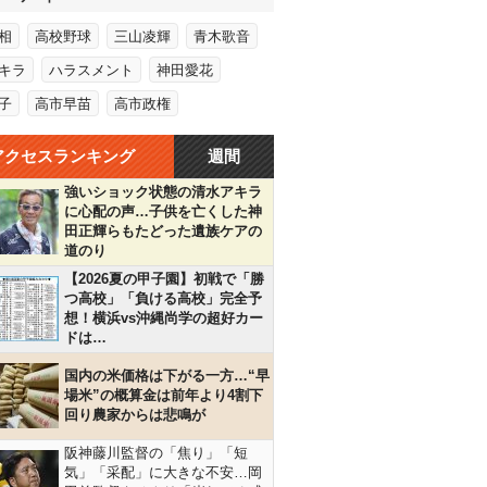
相
高校野球
三山凌輝
青木歌音
キラ
ハラスメント
神田愛花
子
高市早苗
高市政権
アクセスランキング
週間
強いショック状態の清水アキラ
に心配の声…子供を亡くした神
田正輝らもたどった遺族ケアの
道のり
【2026夏の甲子園】初戦で「勝
つ高校」「負ける高校」完全予
想！横浜vs沖縄尚学の超好カー
ドは…
国内の米価格は下がる一方…“早
場米”の概算金は前年より4割下
回り農家からは悲鳴が
阪神藤川監督の「焦り」「短
気」「采配」に大きな不安…岡