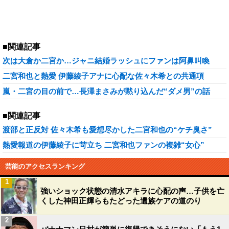
■関連記事
次は大倉か二宮か…ジャニ結婚ラッシュにファンは阿鼻叫喚
二宮和也と熱愛 伊藤綾子アナに心配な佐々木希との共通項
嵐・二宮の目の前で…長澤まさみが黙り込んだ“ダメ男”の話
■関連記事
渡部と正反対 佐々木希も愛想尽かした二宮和也の“ケチ臭さ”
熱愛報道の伊藤綾子に苛立ち 二宮和也ファンの複雑“女心”
芸能のアクセスランキング
1
強いショック状態の清水アキラに心配の声…子供を亡
くした神田正輝らもたどった遺族ケアの道のり
2