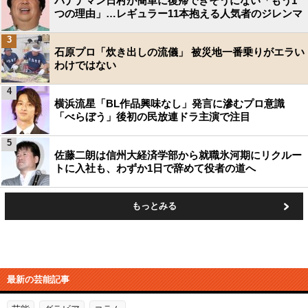
バナナマン日村が簡単に復帰できそうにない「もう1
つの理由」…レギュラー11本抱える人気者のジレンマ
3
石原プロ「炊き出しの流儀」 被災地一番乗りがエラい
わけではない
4
横浜流星「BL作品興味なし」発言に滲むプロ意識
「べらぼう」後初の民放連ドラ主演で注目
5
佐藤二朗は信州大経済学部から就職氷河期にリクルー
トに入社も、わずか1日で辞めて役者の道へ
もっとみる
最新の芸能記事