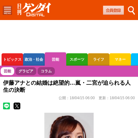
トピックス
政治・社会
芸能
スポーツ
ライフ
マネー
ボートレース
競輪
オートレース
芸能
グラビア
コラム
伊藤アナとの結婚は絶望的…嵐・二宮が迫られる人
生の決断
公開：
18/04/15 06:00
更新：
18/04/15 06:00