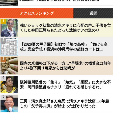
アクセスランキング
週間
1
強いショック状態の清水アキラに心配の声…子供を亡
くした神田正輝らもたどった遺族ケアの道のり
2
【2026夏の甲子園】初戦で「勝つ高校」「負ける高
校」完全予想！横浜vs沖縄尚学の超好カードは…
3
国内の米価格は下がる一方…“早場米”の概算金は前年
より4割下回り農家からは悲鳴が
4
阪神藤川監督の「焦り」「短気」「采配」に大きな不
安…岡田前監督もチクリ「崩れてる感じするわ」
5
三男・清水良太郎さん急死で清水アキラ沈痛…8年越
しの「父子再共演」が始まったばかりだった