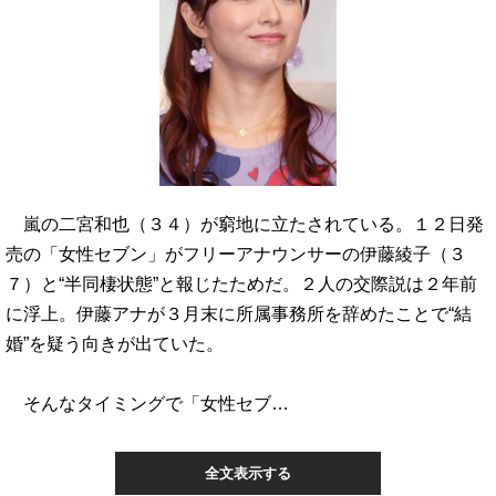
嵐の二宮和也（３４）が窮地に立たされている。１２日発
売の「女性セブン」がフリーアナウンサーの伊藤綾子（３
７）と“半同棲状態”と報じたためだ。２人の交際説は２年前
に浮上。伊藤アナが３月末に所属事務所を辞めたことで“結
婚”を疑う向きが出ていた。
そんなタイミングで「女性セブ…
全文表示する