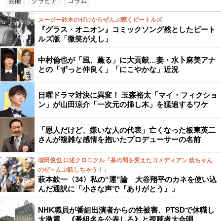
芸能
グラビア
コラム
スージー鈴木のゼロからぜんぶ聴くビートルズ
『グラス・オニオン』コミックソング然としたビート
ルズ版「微笑がえし」
中村倫也が「風、薫る」に大貢献…妻・水卜麻美アナ
との「ずっと仲良く」「にこやかな」近況
日曜ドラマ対決に異変！ 玉森裕太「マイ・フィクショ
ン」が山田涼介「一次元の挿し木」を猛追するワケ
「恩人だけど、嫌いな人の代表」亡くなった板東英二
さんが複雑な感情を抱いたプロデューサーの名前
増田俊也 口述クロニクル「茶の間を変えたコメディアン 欽ちゃん
のぜ～んぶ話しちゃう！」
萩本欽一〈34〉私の“運”論 大谷翔平のカネを使い込
んだ通訳に「小さな声で『ありがとう』」
NHK職員が番組出演者からの性被害、PTSDで休職し
大激震…《番組名を公表しろ》と視聴者大合唱