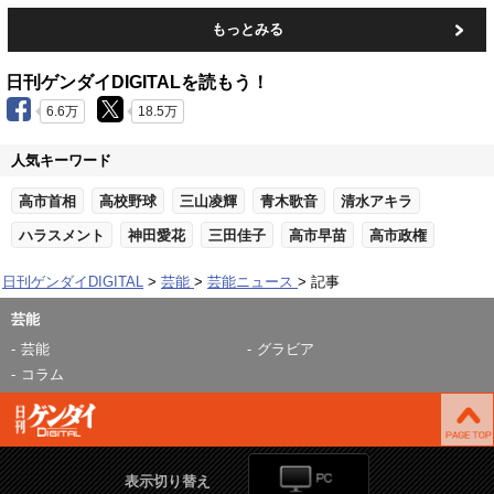
もっとみる
日刊ゲンダイDIGITALを読もう！
6.6万
18.5万
人気キーワード
高市首相
高校野球
三山凌輝
青木歌音
清水アキラ
ハラスメント
神田愛花
三田佳子
高市早苗
高市政権
日刊ゲンダイDIGITAL
芸能
芸能ニュース
記事
芸能
芸能
グラビア
コラム
表示切り替え