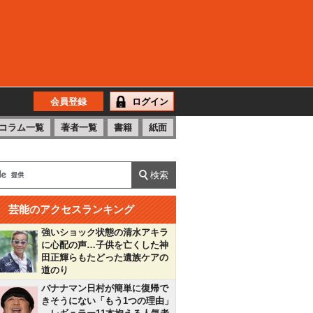
会員登録
ログイン
コラム一覧
著者一覧
書籍
紙面
芸能のアクセスランキング
強いショック状態の清水アキラ
に心配の声…子供を亡くした神
田正輝らもたどった遺族ケアの
道のり
バナナマン日村が簡単に復帰で
きそうにない「もう1つの理由」