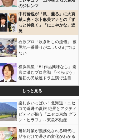
…レギュラー11本抱える人気者
のジレンマ
中村倫也が「風、薫る」に大貢
献…妻・水卜麻美アナとの「ず
っと仲良く」「にこやかな」近
況
石原プロ「炊き出しの流儀」 被
災地一番乗りがエラいわけでは
ない
横浜流星「BL作品興味なし」発
言に滲むプロ意識 「べらぼう」
後初の民放連ドラ主演で注目
もっと見る
楽しさいっぱい！北海道・ニセ
コで避暑の夏旅 絶景とアクティ
ビティが揃う「ニセコ東急 グラ
ン・ヒラフ」～東急不動産
暑熱対策が義務化される時代に
貼るだけで暑さの変化がわかる