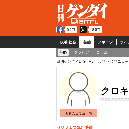
6.6万
18.5万
政治/社会
芸能
スポーツ
ライ
芸能
グラビア
コラム
日刊ゲンダイDIGITAL
芸能
芸能ニュー
クロキ
著者のコラム一覧
セリフ１つ読む映画