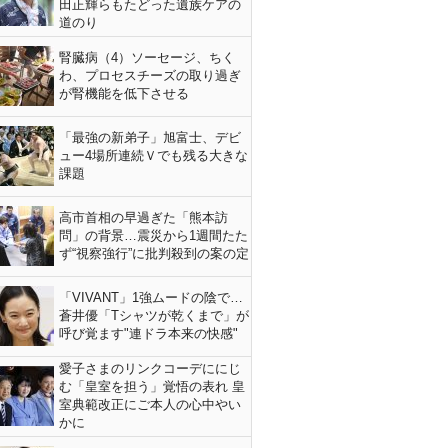
田正輝らもたどった遺族ケアの
道のり
腎臓病（4）ソーセージ、ちく
わ、プロセスチーズの取り過ぎ
が腎機能を低下させる
「最強の新弟子」旭富士、デビ
ュー4場所連続Ｖでも残る大きな
課題
高市首相の早過ぎた「熊本訪
問」の背景…震災から1週間たた
ず“視察強行”に批判殺到の案の定
「VIVANT」1強ムードの陰で…
蒼井優「Tシャツが乾くまで」が
呼び覚ます"連ドラ本来の快感"
愛子さまのリンクコーデににじ
む「皇室を担う」覚悟の表れ 皇
室典範改正にご本人の心中やい
かに