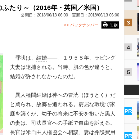
ふたり～（2016年・英国／米国）
公開日：
2018/06/13 06:00
更新日：
2018/06/13 06:00
3
>> バックナンバー
印刷
4
罪状は、
結婚
――。１９５８年、ラビング
夫妻は逮捕される。当時、肌の色が違うと、
5
結婚が許されなかったのだ。
異人種間結婚は神への冒涜（ぼうとく）だ
と罵られ、故郷を追われる。窮屈な環境で家
PR
庭を築くが、幼子の将来に不安を抱いた黒人
の妻は、司法長官への手紙で自由を訴える。
長官は米自由人権協会へ相談、妻は弁護費用
PR