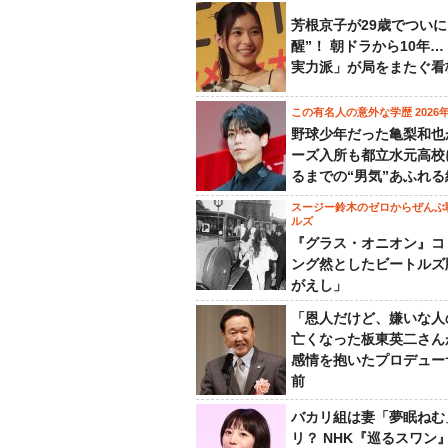
芳根京子が29歳でついに
醒”！ 朝ドラから10年
実力派」が局をまたぐ看
この有名人の意外な学歴 2026
野球少年だった亀梨和也
ーズ入所も都立水元高校
るまでの“男気”あふれる
スージー鈴木のゼロからぜんぶ
ルズ
『グラス・オニオン』コ
ング然としたビートルズ
がえし」
「恩人だけど、嫌いな人
亡くなった板東英二さん
感情を抱いたプロデュー
前
バカリ組は妻「夢眠ねむ
リ？ NHK『巡るスワン