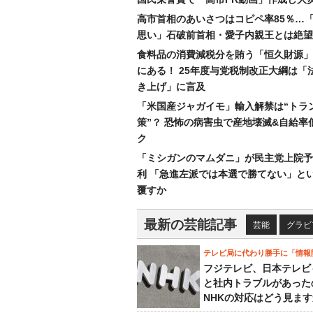
高市首相のあいさつはコピペ率85％…
思い」石破前首相・愛子内親王とは絶望
食料品の消費減税分を賄う「恒久財源」
にある！ 25年度与党税制改正大綱は「
き上げ」に言及
「米国産ジャガイモ」輸入解禁は“トラ
策”？ 恐怖の病害虫で産地壊滅&自給率
ク
「ミシガンのマムダニ」が民主党上院予
利 「急進左派では本選で勝てない」と
覆すか
最新の芸能記事
芸能
グラビ
テレビ局に代わり勝手に「情報
フジテレビ、日本テレビ
と社内トラブルがあった
NHKの対応はどう見ま