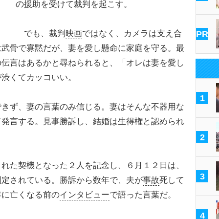
の援助を受けて裁判を起こす。
でも、裁判
映画
ではなく、カメラは支え合
PR
は武骨で寡黙だが、妻を愛し懸命に家庭を守る。最
の伝言はあるかと尋ねられると、「オレは妻を愛し
が渋くてカッコいい。
1
きず、妻の言葉のみ信じる。妻はそんな不器用な
て発言する。見事勝訴し、結婚は生得権と認められ
2
れた契機となった２人を記念し、６月１２日は、
3
制定されている。勝訴から数年で、夫が
事故
死して
年に亡くなる前の
インタビュー
で語った言葉だ。
4