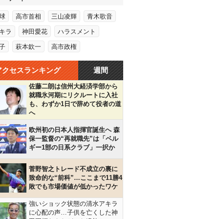
球
高市首相
三山凌輝
青木歌音
キラ
神田愛花
ハラスメント
子
萩本欽一
高市政権
アクセスランキング
週間
佐藤二朗は信州大経済学部から
就職氷河期にリクルートに入社
も、わずか1日で辞めて役者の道
へ
欧州初の日本人指揮官誕生へ 森
保一監督の“再就職先”は「ベル
ギー1部の日系クラブ」一択か
菅野智之トレード不成立の裏に
致命的な“前科”…ここまで11勝4
敗でも市場価値が低かったワケ
強いショック状態の清水アキラ
に心配の声…子供を亡くした神