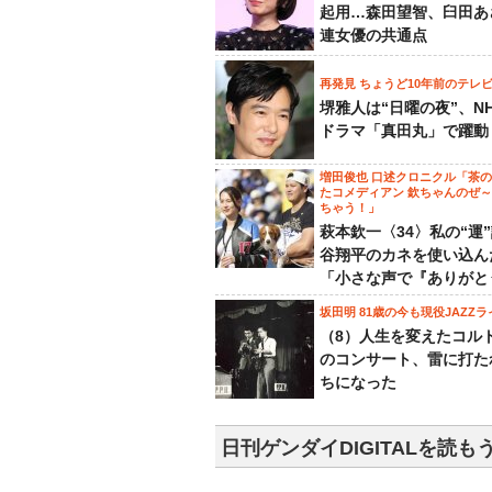
起用…森田望智、臼田あ
連女優の共通点
再発見 ちょうど10年前のテレ
堺雅人は“日曜の夜”、N
ドラマ「真田丸」で躍動
増田俊也 口述クロニクル「茶
たコメディアン 欽ちゃんのぜ
ちゃう！」
萩本欽一〈34〉私の“運
谷翔平のカネを使い込ん
「小さな声で『ありがと
坂田明 81歳の今も現役JAZZラ
（8）人生を変えたコル
のコンサート、雷に打た
ちになった
日刊ゲンダイDIGITALを読も