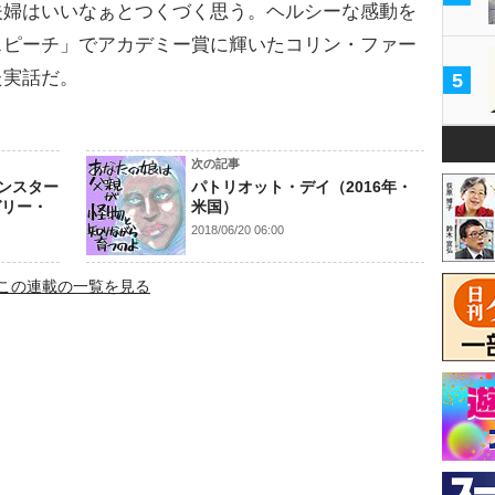
婦はいいなぁとつくづく思う。ヘルシーな感動を
スピーチ」でアカデミー賞に輝いたコリン・ファー
た実話だ。
5
次の記事
ンスター
パトリオット・デイ（2016年・
ガリー・
米国）
2018/06/20 06:00
この連載の一覧を見る