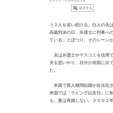
イラスト・クロキタダユキ
拡大する
う２人を追い続ける。白人の夫
高裁判決の日、弁護士に判事へ
ている」とぽつり。そのシーン
夫は弁護士やマスコミを信用で
夫を思いやり、自分が前面に出
た。
米国で異人種間結婚が合法化さ
米国では「ラビング記念日」に
も、妻は再婚しない。２００２