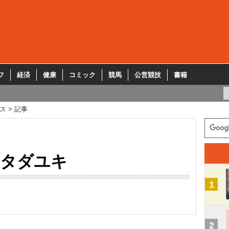
フ
経済
健康
コミック
競馬
公営競技
書籍
ス
記事
タダユキ
1
2