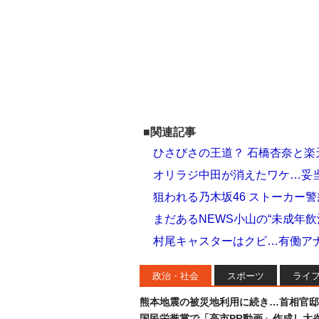
■関連記事
ひさびさの王道？ 石橋杏奈と楽
オリラジ中田が消えたワケ…妥
狙われる乃木坂46 ストーカー
まだあるNEWS小山の“未成年
村尾キャスターはクビ…有働アナ
政治・社会
スポーツ
ライ
熊本地震の被災地利用に続き…首相官邸
国民栄誉賞で「高市PR動画」作成し大