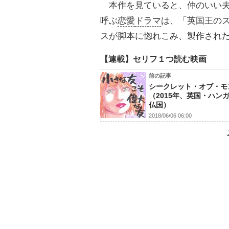
本作を見ていると、仲のいい夫
呼ぶ
恋愛
ドラマ
は、「英国王の
スが脚本に惚れこみ、製作され
【連載】セリフ１つ読む映画
前の記事
シークレット・オブ・モ
（2015年、英国・ハン
仏国）
2018/06/06 06:00