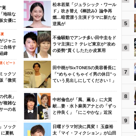
松本若菜「ジュラシック・ワール
“覚
ド」吹き替え《棒読み》論争再
…「地味な
燃…暗雲漂う主演ドラマに新たな
板女優に
5
逆風が
年夏
不倫騒動でアンチ多い田中圭をド
がジャニ
ラマ主演に？ テレビ東京が“攻め
に合格す
6
の姿勢”貫くしたたか皮算用
経緯
聴くビート
田中樹がSixTONESの美容番長に
7
ミックソ
「“めちゃくちゃイイ男の休日”っ
版「微笑
ていう見出しにしてください！」
8
の代表」
中村倫也が「風、薫る」に大貢
が複雑な
献…妻・水卜麻美アナとの「ずっ
サーの名
と仲良く」「にこやかな」近況
9
」ソック
日曜ドラマ対決に異変！ 玉森裕
』に夏帆
太「マイ・フィクション」が山田