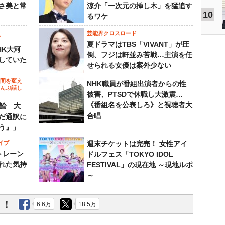
さ美と常
涼介「一次元の挿し木」を猛追す
10
るワケ
芸能界クロスロード
ビ
夏ドラマはTBS「VIVANT」が圧
HK大河
倒、フジは軒並み苦戦…主演を任
していた
せられる女優は案外少ない
の間を変え
NHK職員が番組出演者からの性
～んぶ話し
被害、PTSDで休職し大激震…
《番組名を公表しろ》と視聴者大
”論 大
合唱
だ通訳に
う』」
イブ
週末チケットは完売！ 女性アイ
トレーン
ドルフェス「TOKYO IDOL
れた気持
FESTIVAL」の現在地 ～現地ルポ
～
う！
6.6万
18.5万