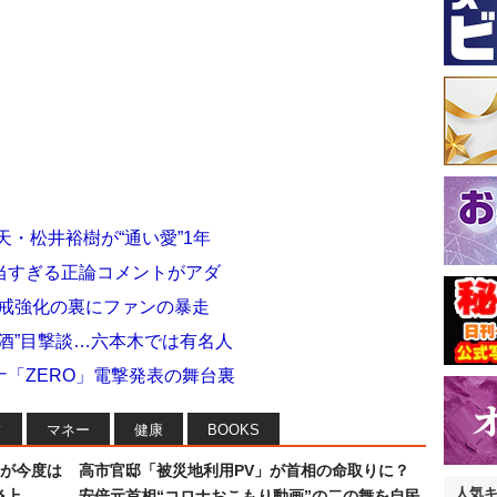
天・松井裕樹が“通い愛”1年
当すぎる正論コメントがアダ
警戒強化の裏にファンの暴走
飲酒”目撃談…六本木では有名人
「ZERO」電撃発表の舞台裏
フ
マネー
健康
BOOKS
が今度は
高市官邸「被災地利用PV」が首相の命取りに？
人気
炎上
安倍元首相“コロナおこもり動画”の二の舞を自民