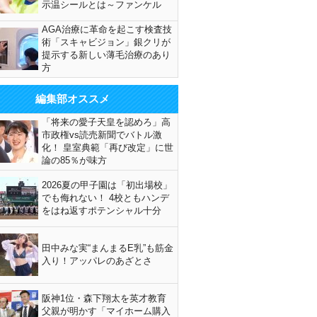
示温シールとは～ファンケル
AGA治療に革命を起こす検査技
術「スキャビジョン」銀クリが
提示する新しい薄毛治療のあり
方
編集部オススメ
「将来の愛子天皇を認めろ」高
市政権vs読売新聞でバトル激
化！ 皇室典範「再び改定」に世
論の85％が味方
2026夏の甲子園は「初出場校」
でも侮れない！ 4校ともハンデ
をはね返すポテンシャル十分
田中みな実“まんまるE乳”も筋金
入り！アッパレのあざとさ
阪神1位・森下翔太を英才教育
父親が明かす「マイホーム購入