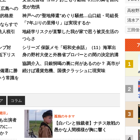
党が危惧
「広島への
高校野
的格差
神戸への“聖地帰還”めぐり騒然…山口組・司組長
清水ア
「7年ぶりの里帰り」は実現するか
ならすで
三田佳
法人税引
地経学リスクが直撃した我が家で思う被災生活の
つらさ
ンプ対
シリーズ 保阪メモ「昭和史余話」（11）海軍出
低下リス
身の野村大使と外務省プロパーとの間の決定的溝
協調介入、日銀恫喝の裏に何があるのか？ 高市が
1
備選に勝
続けば通貨危機、国債クラッシュに現実味
いう常識を
2
ア
コラム
3
開示」
孤独のキネマ
も出演者
【白パンと独裁者】ナチス敗戦の
のに…
愚かな人間模様が胸に響く
すか？
4