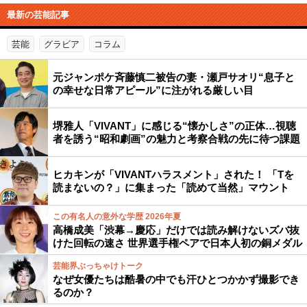
最新の芸能記事
芸能
グラビア
コラム
元ジャンポケ斉藤慎二被告の妻・瀬戸サオリ“息子と
の幸せな日常アピール”に注がれる厳しい目
堺雅人「VIVANT」に感じる“懐かしさ”の正体…視聴
者を誘う“昭和劇画”の魅力と考察合戦の先に待つ課題
ヒカキンが「VIVANTハラスメント」された！ 「Tを
読まないの？」に集まった「読めて当然」マウント
この有名人の意外な学歴 2026年夏
高橋成美「渋幕→慶応」だけでは読み解けないズバ抜
けた回転の速さ 世界選手権ペアで日本人初の銅メダル
芸能界ぶっちゃけトーク
なぜ女優たちは酷暑の中でも汗ひとつかかず撮影でき
るのか？