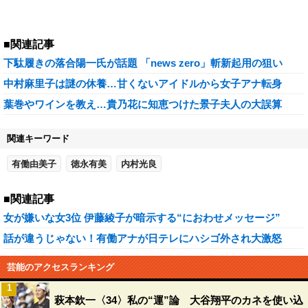
■関連記事
下駄履きの落合陽一氏が話題 「news zero」斬新起用の狙い
中村麻里子は謎の休養…甘くないアイドルから女子アナ転身
葉巻やワインを教え…貴乃花に知恵つけた景子夫人の大誤算
関連キーワード
有働由美子
徳永有美
内村光良
■関連記事
女が嫌いな女3位 伊藤綾子が暗示する“におわせメッセージ”
話が違うじゃない！有働アナが日テレにハシゴ外され大激怒
芸能のアクセスランキング
1
萩本欽一〈34〉私の“運”論 大谷翔平のカネを使い込