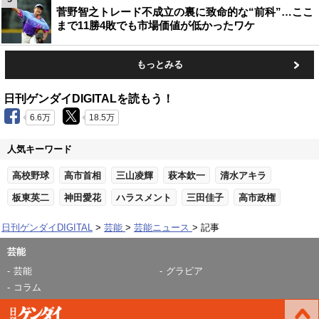
菅野智之トレード不成立の裏に致命的な“前科”…ここ
まで11勝4敗でも市場価値が低かったワケ
もっとみる
日刊ゲンダイDIGITALを読もう！
6.6万
18.5万
人気キーワード
高校野球
高市首相
三山凌輝
萩本欽一
清水アキラ
板東英二
神田愛花
ハラスメント
三田佳子
高市政権
日刊ゲンダイDIGITAL
芸能
芸能ニュース
記事
芸能
芸能
グラビア
コラム