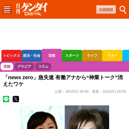
トピックス
政治・社会
芸能
スポーツ
ライフ
マネー
ボートレース
競輪
オートレース
芸能
グラビア
コラム
「news zero」急失速 有働アナから“神業トーク”消
えたワケ
公開：
18/10/21 06:00
更新：
18/10/21 06:00