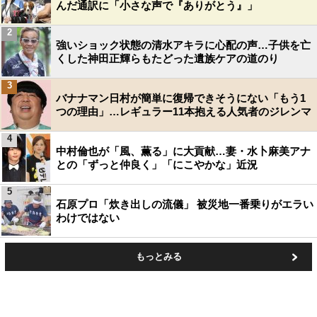
んだ通訳に「小さな声で『ありがとう』」
2
強いショック状態の清水アキラに心配の声…子供を亡
くした神田正輝らもたどった遺族ケアの道のり
3
バナナマン日村が簡単に復帰できそうにない「もう1
つの理由」…レギュラー11本抱える人気者のジレンマ
4
中村倫也が「風、薫る」に大貢献…妻・水卜麻美アナ
との「ずっと仲良く」「にこやかな」近況
5
石原プロ「炊き出しの流儀」 被災地一番乗りがエラい
わけではない
もっとみる