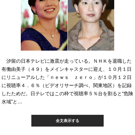
汐留の日本テレビに激震が走っている。ＮＨＫを退職した
有働由美子（４９）をメインキャスターに迎え、１０月１日
にリニューアルした「ｎｅｗｓ ｚｅｒｏ」が１０月１２日
に視聴率４．６％（ビデオリサーチ調べ、関東地区）を記録
したためだ。日テレではこの枠で視聴率５％台を割ると“危険
水域”と…
全文表示する