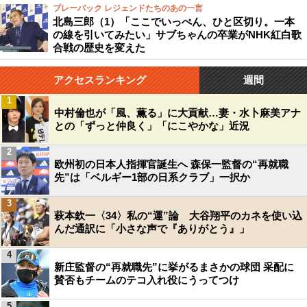
プレーバック レジェンドたちのあの一言
北島三郎（1）「ここでいっぺん、ひと区切り。一本
の線を引いてみたい」サブちゃんの卒業がNHK紅白歌
合戦の歴史を変えた
アクセスランキング
週間
1
中村倫也が「風、薫る」に大貢献…妻・水卜麻美アナ
との「ずっと仲良く」「にこやかな」近況
2
欧州初の日本人指揮官誕生へ 森保一監督の“再就職
先”は「ベルギー1部の日系クラブ」一択か
3
萩本欽一〈34〉私の“運”論 大谷翔平のカネを使い込
んだ通訳に「小さな声で『ありがとう』」
4
新庄監督の“再就職先”に挙がるまさかの球団 采配に
賛否もチームのテコ入れ役にうってつけ
5