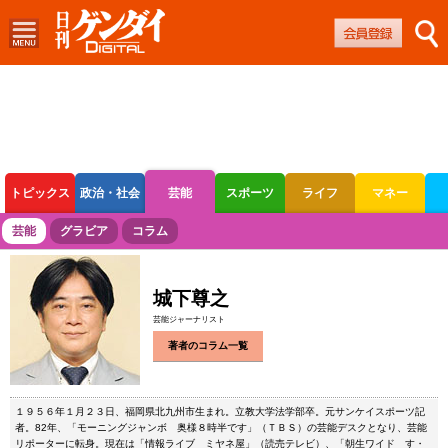
トピックス
政治・社会
芸能
スポーツ
ライフ
マネー
ボートレース
競輪
オートレース
芸能
グラビア
コラム
城下尊之
芸能ジャーナリスト
著者のコラム一覧
１９５６年１月２３日、福岡県北九州市生まれ。立教大学法学部卒。元サンケイスポーツ記
者。82年、「モーニングジャンボ 奥様８時半です」（ＴＢＳ）の芸能デスクとなり、芸能
リポーターに転身。現在は「情報ライブ ミヤネ屋」（読売テレビ）、「朝生ワイド す・