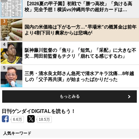
【2026夏の甲子園】初戦で「勝つ高校」「負ける高
校」完全予想！横浜vs沖縄尚学の超好カードは…
3
国内の米価格は下がる一方…“早場米”の概算金は前年
より4割下回り農家からは悲鳴が
4
阪神藤川監督の「焦り」「短気」「采配」に大きな不
安…岡田前監督もチクリ「崩れてる感じするわ」
5
三男・清水良太郎さん急死で清水アキラ沈痛…8年越
しの「父子再共演」が始まったばかりだった
もっとみる
日刊ゲンダイDIGITALを読もう！
6.6万
18.5万
人気キーワード