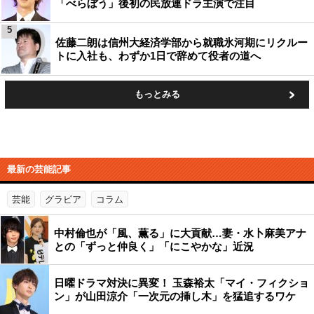
「べらぼう」後初の民放連ドラ主演で注目
5
佐藤二朗は信州大経済学部から就職氷河期にリクルー
トに入社も、わずか1日で辞めて役者の道へ
もっとみる
最新の芸能記事
芸能
グラビア
コラム
中村倫也が「風、薫る」に大貢献…妻・水卜麻美アナ
との「ずっと仲良く」「にこやかな」近況
日曜ドラマ対決に異変！ 玉森裕太「マイ・フィクショ
ン」が山田涼介「一次元の挿し木」を猛追するワケ