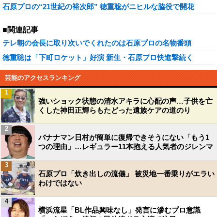
石原プロの“21世紀の裕次郎” 徳重聡がニヒルな脇役で開花
■関連記事
テレ朝の会長に取り次いでくれたのは石原プロの名物番頭
徳重聡は「下町ロケット」好演 新生・石原プロ快進撃続く
芸能のアクセスランキング
1
強いショック状態の清水アキラに心配の声…子供を亡
くした神田正輝らもたどった遺族ケアの道のり
2
バナナマン日村が簡単に復帰できそうにない「もう1
つの理由」…レギュラー11本抱える人気者のジレンマ
3
石原プロ「炊き出しの流儀」 被災地一番乗りがエラい
わけではない
4
横浜流星「BL作品興味なし」発言に滲むプロ意識