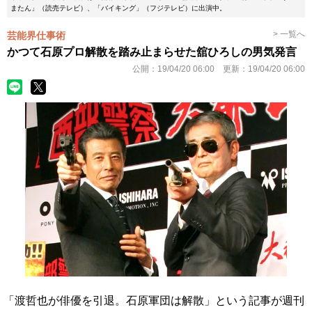
またん」（読売テレビ）、「バイキング」（フジテレビ）に出演中。
> 一覧へ
芸能界仕事術
かつて石原プロ解散を踏み止まらせた舘ひろしの男気発言
公開：
19/04/20 06:00
更新：
19/04/20 06:00
「渡哲也が俳優を引退。石原軍団は解散」という記事が週刊