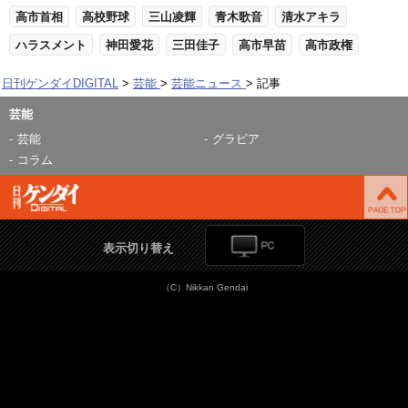
高市首相
高校野球
三山凌輝
青木歌音
清水アキラ
ハラスメント
神田愛花
三田佳子
高市早苗
高市政権
日刊ゲンダイDIGITAL
芸能
芸能ニュース
記事
芸能
芸能
グラビア
コラム
表示切り替え
（C）Nikkan Gendai