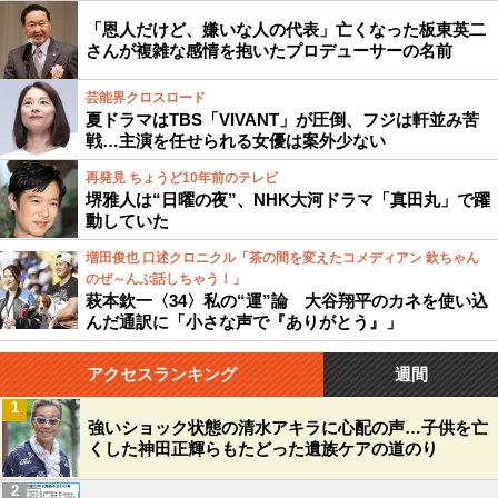
「恩人だけど、嫌いな人の代表」亡くなった板東英二
さんが複雑な感情を抱いたプロデューサーの名前
芸能界クロスロード
夏ドラマはTBS「VIVANT」が圧倒、フジは軒並み苦
戦…主演を任せられる女優は案外少ない
再発見 ちょうど10年前のテレビ
堺雅人は“日曜の夜”、NHK大河ドラマ「真田丸」で躍
動していた
増田俊也 口述クロニクル「茶の間を変えたコメディアン 欽ちゃん
のぜ～んぶ話しちゃう！」
萩本欽一〈34〉私の“運”論 大谷翔平のカネを使い込
んだ通訳に「小さな声で『ありがとう』」
アクセスランキング
週間
1
強いショック状態の清水アキラに心配の声…子供を亡
くした神田正輝らもたどった遺族ケアの道のり
2