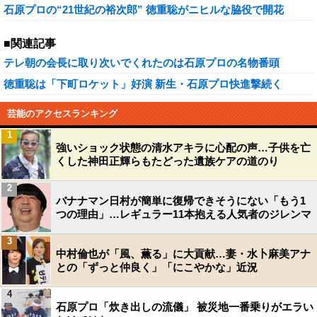
石原プロの“21世紀の裕次郎” 徳重聡がニヒルな脇役で開花
■関連記事
テレ朝の会長に取り次いでくれたのは石原プロの名物番頭
徳重聡は「下町ロケット」好演 新生・石原プロ快進撃続く
芸能のアクセスランキング
1
強いショック状態の清水アキラに心配の声…子供を亡
くした神田正輝らもたどった遺族ケアの道のり
2
バナナマン日村が簡単に復帰できそうにない「もう1
つの理由」…レギュラー11本抱える人気者のジレンマ
3
中村倫也が「風、薫る」に大貢献…妻・水卜麻美アナ
との「ずっと仲良く」「にこやかな」近況
4
石原プロ「炊き出しの流儀」 被災地一番乗りがエラい