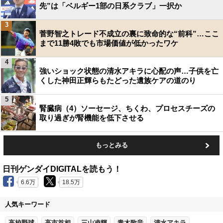
先”は「ベルギー1部の日系クラブ」一択か
3
菅野智之トレード不成立の裏に致命的な“前科”…ここ
まで11勝4敗でも市場価値が低かったワケ
4
強いショック状態の清水アキラに心配の声…子供を亡
くした神田正輝らもたどった遺族ケアの道のり
5
腎臓病（4）ソーセージ、ちくわ、プロセスチーズの
取り過ぎが腎機能を低下させる
もっとみる
日刊ゲンダイDIGITALを読もう！
6.6万
18.5万
人気キーワード
高校野球
高市首相
三山凌輝
青木歌音
清水アキラ