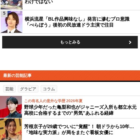
わけではない
5
横浜流星「BL作品興味なし」発言に滲むプロ意識
「べらぼう」後初の民放連ドラ主演で注目
もっとみる
最新の芸能記事
芸能
グラビア
コラム
この有名人の意外な学歴 2026年夏
野球少年だった亀梨和也がジャニーズ入所も都立水元
高校に合格するまでの“男気”あふれる経緯
芳根京子が29歳でついに“覚醒”！ 朝ドラから10年…
「地味な実力派」が局をまたぐ看板女優に