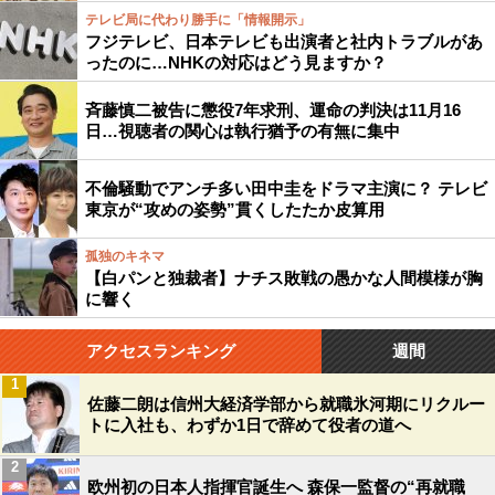
テレビ局に代わり勝手に「情報開示」
フジテレビ、日本テレビも出演者と社内トラブルがあ
ったのに…NHKの対応はどう見ますか？
斉藤慎二被告に懲役7年求刑、運命の判決は11月16
日…視聴者の関心は執行猶予の有無に集中
不倫騒動でアンチ多い田中圭をドラマ主演に？ テレビ
東京が“攻めの姿勢”貫くしたたか皮算用
孤独のキネマ
【白パンと独裁者】ナチス敗戦の愚かな人間模様が胸
に響く
アクセスランキング
週間
1
佐藤二朗は信州大経済学部から就職氷河期にリクルー
トに入社も、わずか1日で辞めて役者の道へ
2
欧州初の日本人指揮官誕生へ 森保一監督の“再就職