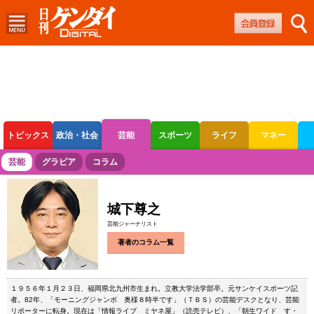
トピックス
政治・社会
芸能
スポーツ
ライフ
マネー
ボートレース
競輪
オートレース
芸能
グラビア
コラム
城下尊之
芸能ジャーナリスト
著者のコラム一覧
１９５６年１月２３日、福岡県北九州市生まれ。立教大学法学部卒。元サンケイスポーツ記
者。82年、「モーニングジャンボ 奥様８時半です」（ＴＢＳ）の芸能デスクとなり、芸能
リポーターに転身。現在は「情報ライブ ミヤネ屋」（読売テレビ）、「朝生ワイド す・