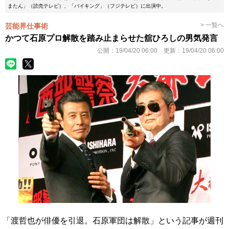
またん」（読売テレビ）、「バイキング」（フジテレビ）に出演中。
> 一覧へ
芸能界仕事術
かつて石原プロ解散を踏み止まらせた舘ひろしの男気発言
公開：
19/04/20 06:00
更新：
19/04/20 06:00
「渡哲也が俳優を引退。石原軍団は解散」という記事が週刊