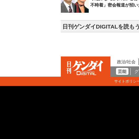
不時着」密会報道が招い
日刊ゲンダイDIGITALを読も
政治/社会
芸能
グ
サイトポリシ