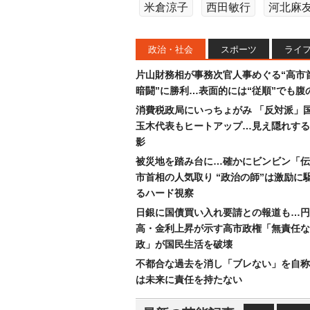
米倉涼子
西田敏行
河北麻
政治・社会
スポーツ
ライ
片山財務相が事務次官人事めぐる“高市
暗闘”に勝利…表面的には“従順”でも腹
消費税政局にいっちょがみ 「反対派」
玉木代表もヒートアップ…見え隠れする
影
被災地を踏み台に…確かにビンビン「伝
市首相の人気取り “政治の師”は激励に
るハード視察
日銀に国債買い入れ要請との報道も…円
高・金利上昇が示す高市政権「無責任な
政」が国民生活を破壊
不都合な過去を消し「ブレない」を自称
は未来に責任を持たない