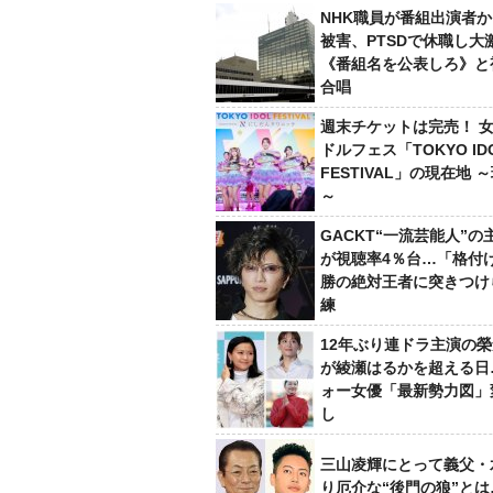
NHK職員が番組出演者
被害、PTSDで休職し大
《番組名を公表しろ》と
合唱
週末チケットは完売！ 
ドルフェス「TOKYO ID
FESTIVAL」の現在地 
～
GACKT“一流芸能人”の
が視聴率4％台…「格付け
勝の絶対王者に突きつけ
練
12年ぶり連ドラ主演の
が綾瀬はるかを超える日
ォー女優「最新勢力図」
し
三山凌輝にとって義父・
り厄介な“後門の狼”と