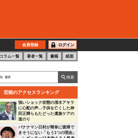
会員登録
ログイン
コラム一覧
著者一覧
書籍
紙面
芸能のアクセスランキング
強いショック状態の清水アキラ
に心配の声…子供を亡くした神
田正輝らもたどった遺族ケアの
道のり
バナナマン日村が簡単に復帰で
きそうにない「もう1つの理由」