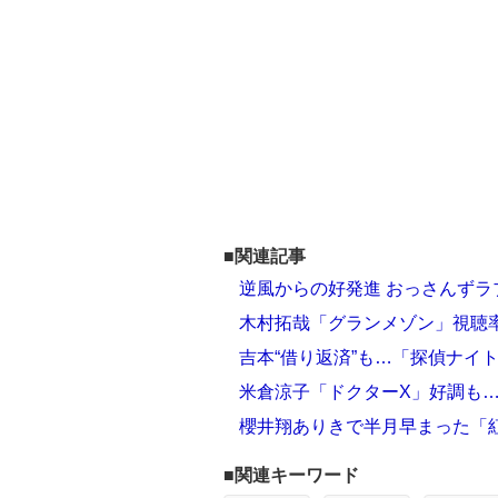
■関連記事
逆風からの好発進 おっさんず
木村拓哉「グランメゾン」視聴率
吉本“借り返済”も…「探偵ナイ
米倉涼子「ドクターX」好調も…
櫻井翔ありきで半月早まった「
■関連キーワード