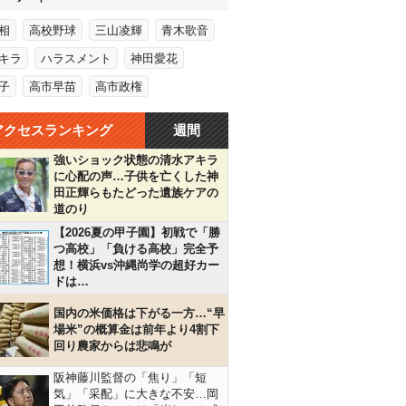
相
高校野球
三山凌輝
青木歌音
キラ
ハラスメント
神田愛花
子
高市早苗
高市政権
アクセスランキング
週間
強いショック状態の清水アキラ
に心配の声…子供を亡くした神
田正輝らもたどった遺族ケアの
道のり
【2026夏の甲子園】初戦で「勝
つ高校」「負ける高校」完全予
想！横浜vs沖縄尚学の超好カー
ドは…
国内の米価格は下がる一方…“早
場米”の概算金は前年より4割下
回り農家からは悲鳴が
阪神藤川監督の「焦り」「短
気」「采配」に大きな不安…岡