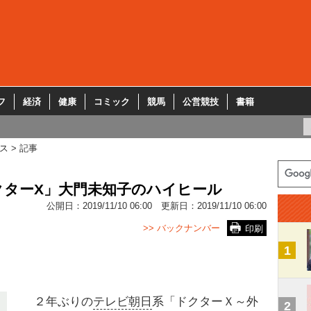
フ
経済
健康
コミック
競馬
公営競技
書籍
ス
記事
ドクターX」大門未知子のハイヒール
公開日：
2019/11/10 06:00
更新日：
2019/11/10 06:00
>> バックナンバー
印刷
1
２年ぶりの
テレビ朝日
系「ドクターＸ～外
2