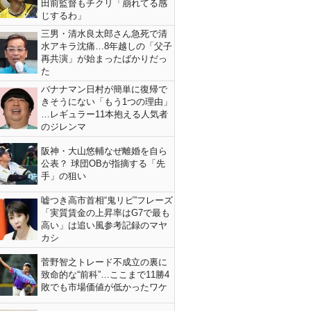
田前監督もチクリ「崩れてる感
じするわ」
三男・清水良太郎さん急死で清
水アキラ沈痛…8年越しの「父子
再共演」が始まったばかりだっ
た
バナナマン日村が簡単に復帰で
きそうにない「もう1つの理由」
…レギュラー11本抱える人気者
のジレンマ
阪神・大山悠輔なぜ離婚を自ら
公表？ 球団OBが指摘する「先
手」の狙い
嘘つき高市首相“鬼リピ”フレーズ
「実質賃金の上昇率はG7で最も
高い」は追い風参考記録のマヤ
カシ
菅野智之トレード不成立の裏に
致命的な“前科”…ここまで11勝4
敗でも市場価値が低かったワケ