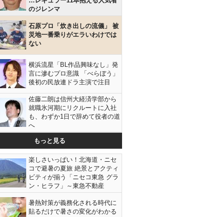
…レギュラー11本抱える人気者
のジレンマ
石原プロ「炊き出しの流儀」 被
災地一番乗りがエラいわけでは
ない
横浜流星「BL作品興味なし」発
言に滲むプロ意識 「べらぼう」
後初の民放連ドラ主演で注目
佐藤二朗は信州大経済学部から
就職氷河期にリクルートに入社
も、わずか1日で辞めて役者の道
へ
もっと見る
楽しさいっぱい！北海道・ニセ
コで避暑の夏旅 絶景とアクティ
ビティが揃う「ニセコ東急 グラ
ン・ヒラフ」～東急不動産
暑熱対策が義務化される時代に
貼るだけで暑さの変化がわかる