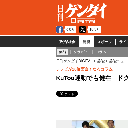
6.6万
18.5万
政治/社会
芸能
スポーツ
ライ
芸能
グラビア
コラム
日刊ゲンダイDIGITAL
芸能
芸能ニュー
テレビが10倍面白くなるコラム
KuToo運動でも健在「