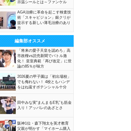
示温シールとは～ファンケル
AGA治療に革命を起こす検査技
術「スキャビジョン」銀クリが
提示する新しい薄毛治療のあり
方
編集部オススメ
「将来の愛子天皇を認めろ」高
市政権vs読売新聞でバトル激
化！ 皇室典範「再び改定」に世
論の85％が味方
2026夏の甲子園は「初出場校」
でも侮れない！ 4校ともハンデ
をはね返すポテンシャル十分
田中みな実“まんまるE乳”も筋金
入り！アッパレのあざとさ
阪神1位・森下翔太を英才教育
父親が明かす「マイホーム購入