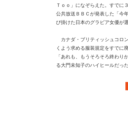
Ｔｏｏ」になぞらえた。すでに
公共放送ＢＢＣが発表した「今
び掛けた日本のグラビア女優が
カナダ・ブリティッシュコロン
くよう求める服装規定をすでに
「あれも、もうそろそろ終わり
る大門未知子のハイヒールだっ