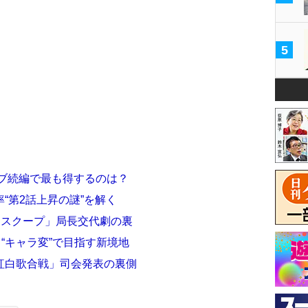
5
ラブ続編で最も得するのは？
“第2話上昇の謎”を解く
トスクープ」局長交代劇の裏
“キャラ変”で目指す新境地
紅白歌合戦」司会発表の裏側