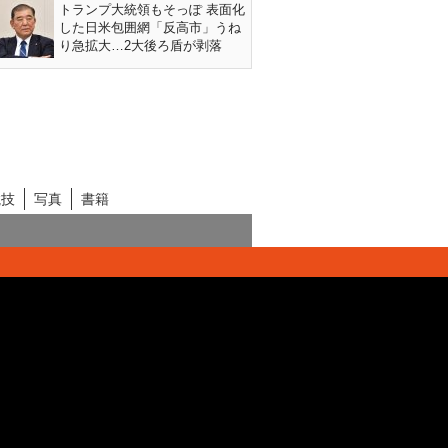
トランプ大統領もそっぽ 表面化
した日米包囲網「反高市」うね
り急拡大…2大後ろ盾が剥落
競技
写真
書籍