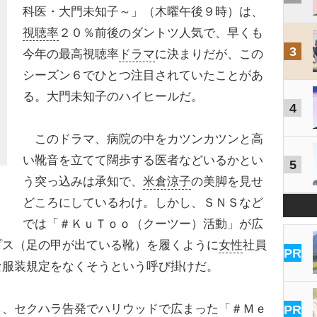
科医・大門未知子～」（木曜午後９時）は、
視聴率
２０％前後のダントツ人気で、早くも
3
今年の最高視聴率
ドラマ
に決まりだが、この
シーズン６でひとつ注目されていたことがあ
る。大門未知子のハイヒールだ。
4
このドラマ、病院の中をカツンカツンと高
い靴音を立てて闊歩する医者などいるかとい
5
う突っ込みは承知で、
米倉涼子
の美脚を見せ
どころにしているわけ。しかし、ＳＮＳなど
では「＃ＫｕＴｏｏ（クーツー）活動」が広
プス（足の甲が出ている靴）を履くように
女性
社員
PR
な服装規定をなくそうという呼び掛けだ。
、セクハラ告発でハリウッドで広まった「＃Ｍｅ
PR