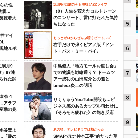
からの性
坂田明 81歳の今も現役JAZZライブ
（8）人生を変えたコルトレーン
激震…
のコンサート、雷に打たれた気持
視聴者大
5
ちになった
女性アイ
もっとゼロからぜんぶ聴くビートルズ
OL
右手だけで弾くピアノ版『ドン
6
～現地ルポ
ト・パス・ミー・バイ』
主演月9
中島健人「地方モールお渡し会」
」87連
での物議も戦略通り？ ドームツ
7
られた試
アー成功の山田涼介との差と
timelesz炎上の明暗
榮倉奈々
8
りくりゅうYouTube開設も…ビ
…アラフ
ジネス感のあるカップル匂わせに
変動の兆
《そろそろ疲れた》の飽き反応
9
水谷豊よ
あの頃、テレビドラマは熱かった
SMAPでは“仲本工事”的だった草
は…「愛の