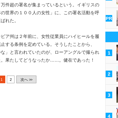
３万件超の署名が集まっているという。イギリスの
年の世界の１００人の女性」に、この署名活動を呼
PR
選ばれた。
ビア州は２年前に、女性従業員にハイヒールを履
廃止する条例を定めている。そうしたことから、
かな」と言われていたのが、ローアングルで撮られ
1
た。果たしてどうなったか……。健在であった！
2
1
2
次へ
>>
3
4