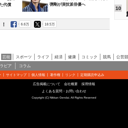
彅剛が演技派俳優へ
た代償
10
う！
6.6万
18.5万
芸能
スポーツ
ライフ
経済
健康
コミック
競馬
公営
ラビア
コラム
ー
サイトマップ
個人情報
著作権
リンク
定期購読申込み
広告掲載について
会社概要
採用情報
よくある質問・お問い合わせ
Copyright (C) Nikkan Gendai. All Rights Reserved