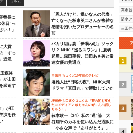
ア
コラム
高市首
「恩人だけど、嫌いな人の代表」
美容番長に
清水ア
亡くなった板東英二さんが複雑な
の休日”っ
感情を抱いたプロデューサーの名
三田佳
さい！」
前
バカリ組は妻「夢眠ねむ」ソック
に大貢
リ？ NHK『巡るスワン』に夏帆
の「ずっ
起用…森田望智、臼田あさ美と常
」近況
1
連女優の共通点
 玉森裕
再発見 ちょうど10年前のテレビ
」が山田
堺雅人は“日曜の夜”、NHK大河
2
を猛追す
ドラマ「真田丸」で躍動していた
増田俊也 口述クロニクル「茶の間を変え
たコメディアン 欽ちゃんのぜ～んぶ話し
3
NT」が圧
ちゃう！」
主演を任
萩本欽一〈34〉私の“運”論 大
い
谷翔平のカネを使い込んだ通訳に
「小さな声で『ありがとう』」
4