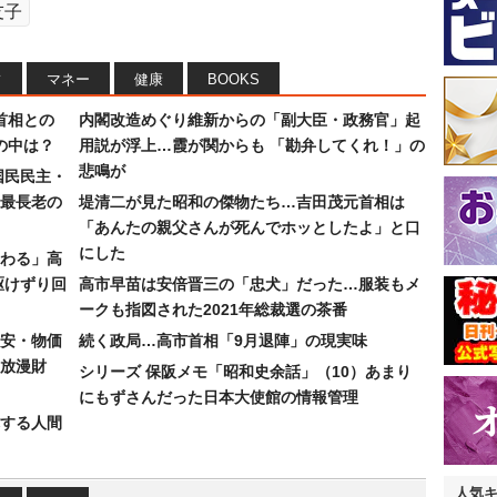
友子
フ
マネー
健康
BOOKS
首相との
内閣改造めぐり維新からの「副大臣・政務官」起
の中は？
用説が浮上…霞が関からも 「勘弁してくれ！」の
悲鳴が
国民民主・
最長老の
堤清二が見た昭和の傑物たち…吉田茂元首相は
「あんたの親父さんが死んでホッとしたよ」と口
にした
わる」高
駆けずり回
高市早苗は安倍晋三の「忠犬」だった…服装もメ
ークも指図された2021年総裁選の茶番
安・物価
続く政局…高市首相「9月退陣」の現実味
放漫財
シリーズ 保阪メモ「昭和史余話」（10）あまり
にもずさんだった日本大使館の情報管理
する人間
人気