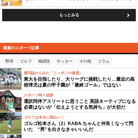
もっとみる
最新のスポーツ記事
野球
ゴルフ
格闘技
サッカー
その他
コラム
週刊誌からみた「ニッポンの後退」
東大を目指したり、大リーグに挑戦したり…最近の高
校球児は夏の甲子園が「最終ゴール」ではない
スポーツ時々放談
通訳同伴アスリートに思うこと 英語ネーティブになる
必要はないが「伝えようとする気持ち」が大切だ
ゴルフは本当に面白い！
ゴルゴ松本さん（2）KABA.ちゃんと仲良くなって閃
いた “男”を出さなきゃいいんだ