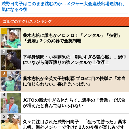
渋野日向子はこのまま沈むのか…メジャー大会連続出場途切れ、
気になる今後
ゴルフのアクセスランキング
1
桑木志帆に誰もがメロメロ！「メンタル」「技術」
「愛嬌」3つの武器で全英制覇
2
下半身醜聞・小林夢果の「剛毛すぎる強心臓」…渦中
にいながら師匠譲りの強メンタルで上位浮上
3
桑木志帆が全英女子初制覇 プロ5年目の快挙に「本当
に信じられない。喜びでいっぱい」
4
JGTOの残念すぎる体たらく…選手の「営業」で試合
が増えたと喜んではいられない
5
久々に注目された渋野日向子、「狙って勝った」桑木
志帆、海外メジャーで化けた2人の今後が楽しみです