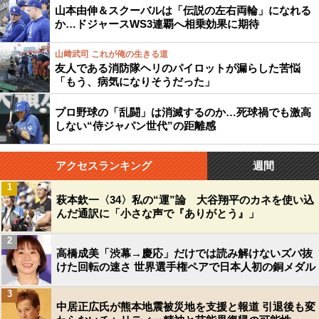
山本由伸＆スクーバルは「伝説の左右両輪」になれる
か…ドジャースWS3連覇へ相乗効果に期待
山﨑武司 これが俺の生きる道
友人である消防隊ヘリのパイロットが漏らした苦悩
「もう、病気になりそうだった」
プロ野球の「乱闘」は消滅するのか…死球禍でも激高
しない“侍ジャパン世代”の距離感
アクセスランキング
週間
1
萩本欽一〈34〉私の“運”論 大谷翔平のカネを使い込
んだ通訳に「小さな声で『ありがとう』」
2
高橋成美「渋幕→慶応」だけでは読み解けないズバ抜
けた回転の速さ 世界選手権ペアで日本人初の銅メダル
3
中居正広氏が熊本地震被災地を支援と報道 引退後も変