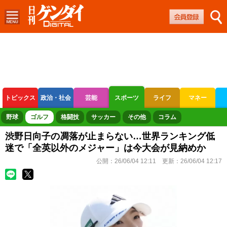
トピックス
政治・社会
芸能
スポーツ
ライフ
マネー
ボートレース
競輪
オートレース
野球
ゴルフ
格闘技
サッカー
その他
コラム
渋野日向子の凋落が止まらない…世界ランキング低
迷で「全英以外のメジャー」は今大会が見納めか
公開：
26/06/04 12:11
更新：
26/06/04 12:17