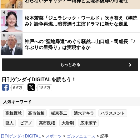
わらないチャリティー精神と芸能界復帰の可能性
4
松本若菜「ジュラシック・ワールド」吹き替え《棒読
み》論争再燃…暗雲漂う主演ドラマに新たな逆風
5
神戸への“聖地帰還”めぐり騒然…山口組・司組長「7
年ぶりの里帰り」は実現するか
もっとみる
日刊ゲンダイDIGITALを読もう！
6.6万
18.5万
人気キーワード
高校野球
高市首相
板東英二
清水アキラ
ハラスメント
巨人
ピアノ
高市政権
大岩剛
広末涼子
日刊ゲンダイDIGITAL
スポーツ
ゴルフニュース
記事