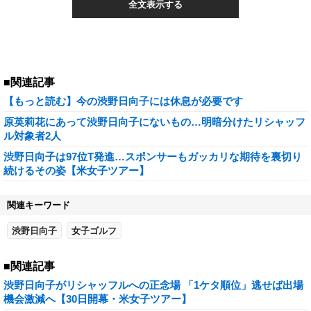
全文表示する
■関連記事
【もっと読む】今の渋野日向子には休息が必要です
原英莉花にあって渋野日向子にないもの…明暗分けたリシャッフ
ル対象者2人
渋野日向子は97位T発進…スポンサーもガッカリな期待を裏切り
続けるその姿【米女子ツアー】
関連キーワード
渋野日向子
女子ゴルフ
■関連記事
渋野日向子がリシャッフルへの正念場 「1ケタ順位」逃せば出場
機会激減へ【30日開幕・米女子ツアー】