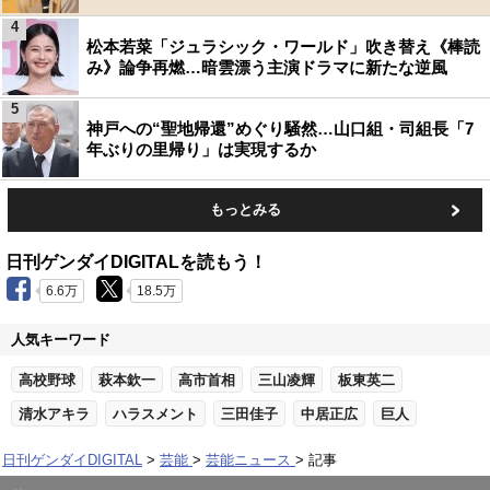
4
松本若菜「ジュラシック・ワールド」吹き替え《棒読
み》論争再燃…暗雲漂う主演ドラマに新たな逆風
5
神戸への“聖地帰還”めぐり騒然…山口組・司組長「7
年ぶりの里帰り」は実現するか
もっとみる
日刊ゲンダイDIGITALを読もう！
6.6万
18.5万
人気キーワード
高校野球
萩本欽一
高市首相
三山凌輝
板東英二
清水アキラ
ハラスメント
三田佳子
中居正広
巨人
日刊ゲンダイDIGITAL
芸能
芸能ニュース
記事