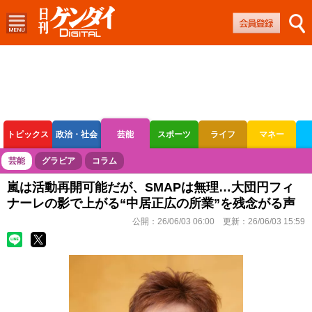
トピックス
政治・社会
芸能
スポーツ
ライフ
マネー
ボートレース
競輪
オートレース
芸能
グラビア
コラム
嵐は活動再開可能だが、SMAPは無理…大団円フィ
ナーレの影で上がる“中居正広の所業”を残念がる声
公開：
26/06/03 06:00
更新：
26/06/03 15:59