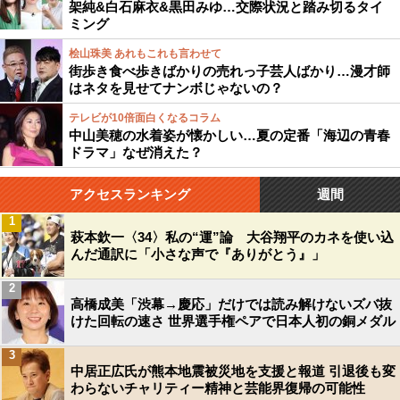
架純&白石麻衣&黒田みゆ…交際状況と踏み切るタイ
ミング
桧山珠美 あれもこれも言わせて
街歩き食べ歩きばかりの売れっ子芸人ばかり…漫才師
はネタを見せてナンボじゃないの？
テレビが10倍面白くなるコラム
中山美穂の水着姿が懐かしい…夏の定番「海辺の青春
ドラマ」なぜ消えた？
アクセスランキング
週間
1
萩本欽一〈34〉私の“運”論 大谷翔平のカネを使い込
んだ通訳に「小さな声で『ありがとう』」
2
高橋成美「渋幕→慶応」だけでは読み解けないズバ抜
けた回転の速さ 世界選手権ペアで日本人初の銅メダル
3
中居正広氏が熊本地震被災地を支援と報道 引退後も変
わらないチャリティー精神と芸能界復帰の可能性