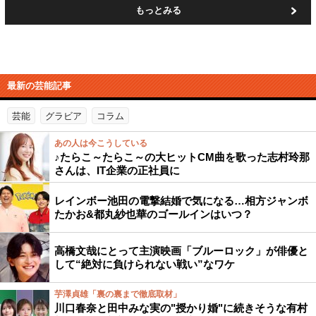
もっとみる
最新の芸能記事
芸能
グラビア
コラム
あの人は今こうしている
♪たらこ～たらこ～の大ヒットCM曲を歌った志村玲那
さんは、IT企業の正社員に
レインボー池田の電撃結婚で気になる…相方ジャンボ
たかお&都丸紗也華のゴールインはいつ？
高橋文哉にとって主演映画「ブルーロック」が俳優と
して“絶対に負けられない戦い”なワケ
芋澤貞雄「裏の裏まで徹底取材」
川口春奈と田中みな実の"授かり婚"に続きそうな有村