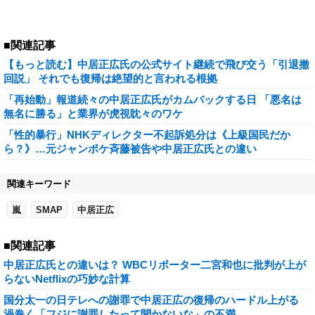
■関連記事
【もっと読む】中居正広氏の公式サイト継続で飛び交う「引退撤
回説」 それでも復帰は絶望的と言われる根拠
「再始動」報道続々の中居正広氏がカムバックする日 「悪名は
無名に勝る」と業界が虎視眈々のワケ
「性的暴行」NHKディレクター不起訴処分は《上級国民だか
ら？》…元ジャンポケ斉藤被告や中居正広氏との違い
関連キーワード
嵐
SMAP
中居正広
■関連記事
中居正広氏との違いは？ WBCリポーター二宮和也に批判が上が
らないNetflixの巧妙な計算
国分太一の日テレへの謝罪で中居正広の復帰のハードル上がる
渦巻く「フジに謝罪したって聞かないな」の不満