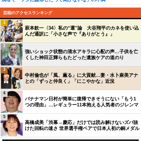
芸能のアクセスランキング
1
萩本欽一〈34〉私の“運”論 大谷翔平のカネを使い込
んだ通訳に「小さな声で『ありがとう』」
2
強いショック状態の清水アキラに心配の声…子供を亡
くした神田正輝らもたどった遺族ケアの道のり
3
中村倫也が「風、薫る」に大貢献…妻・水卜麻美アナ
との「ずっと仲良く」「にこやかな」近況
4
バナナマン日村が簡単に復帰できそうにない「もう1
つの理由」…レギュラー11本抱える人気者のジレンマ
5
高橋成美「渋幕→慶応」だけでは読み解けないズバ抜
けた回転の速さ 世界選手権ペアで日本人初の銅メダル