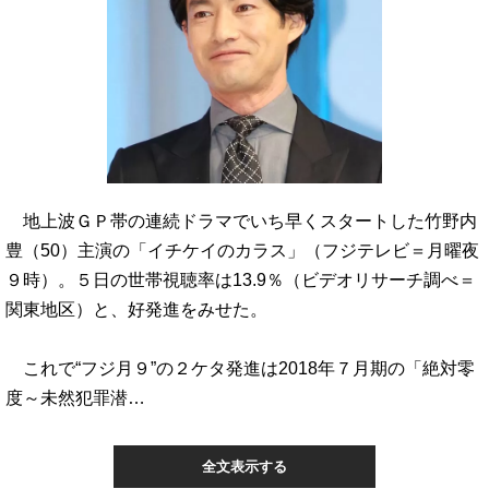
地上波ＧＰ帯の連続ドラマでいち早くスタートした竹野内
豊（50）主演の「イチケイのカラス」（フジテレビ＝月曜夜
９時）。５日の世帯視聴率は13.9％（ビデオリサーチ調べ＝
関東地区）と、好発進をみせた。
これで“フジ月９”の２ケタ発進は2018年７月期の「絶対零
度～未然犯罪潜…
全文表示する