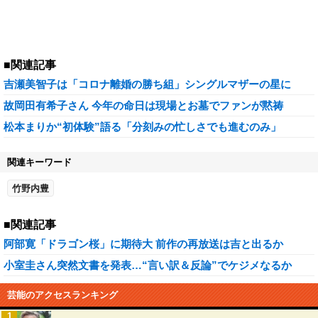
■関連記事
吉瀬美智子は「コロナ離婚の勝ち組」シングルマザーの星に
故岡田有希子さん 今年の命日は現場とお墓でファンが黙祷
松本まりか“初体験”語る「分刻みの忙しさでも進むのみ」
関連キーワード
竹野内豊
■関連記事
阿部寛「ドラゴン桜」に期待大 前作の再放送は吉と出るか
小室圭さん突然文書を発表…“言い訳＆反論”でケジメなるか
芸能のアクセスランキング
1