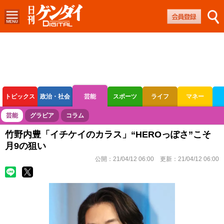
トピックス
政治・社会
芸能
スポーツ
ライフ
マネー
ボートレース
競輪
オートレース
芸能
グラビア
コラム
竹野内豊「イチケイのカラス」“HEROっぽさ”こそ
月9の狙い
公開：
21/04/12 06:00
更新：
21/04/12 06:00