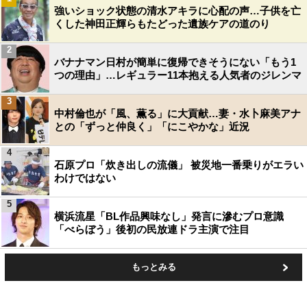
強いショック状態の清水アキラに心配の声…子供を亡
くした神田正輝らもたどった遺族ケアの道のり
2
バナナマン日村が簡単に復帰できそうにない「もう1
つの理由」…レギュラー11本抱える人気者のジレンマ
3
中村倫也が「風、薫る」に大貢献…妻・水卜麻美アナ
との「ずっと仲良く」「にこやかな」近況
4
石原プロ「炊き出しの流儀」 被災地一番乗りがエラい
わけではない
5
横浜流星「BL作品興味なし」発言に滲むプロ意識
「べらぼう」後初の民放連ドラ主演で注目
もっとみる