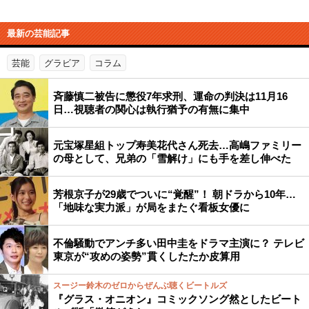
最新の芸能記事
芸能
グラビア
コラム
斉藤慎二被告に懲役7年求刑、運命の判決は11月16
日…視聴者の関心は執行猶予の有無に集中
元宝塚星組トップ寿美花代さん死去…高嶋ファミリー
の母として、兄弟の「雪解け」にも手を差し伸べた
芳根京子が29歳でついに“覚醒”！ 朝ドラから10年…
「地味な実力派」が局をまたぐ看板女優に
不倫騒動でアンチ多い田中圭をドラマ主演に？ テレビ
東京が“攻めの姿勢”貫くしたたか皮算用
スージー鈴木のゼロからぜんぶ聴くビートルズ
『グラス・オニオン』コミックソング然としたビート