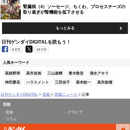
5
腎臓病（4）ソーセージ、ちくわ、プロセスチーズの
取り過ぎが腎機能を低下させる
もっとみる
日刊ゲンダイDIGITALを読もう！
6.6万
18.5万
人気キーワード
高校野球
高市首相
三山凌輝
青木歌音
清水アキラ
神田愛花
ハラスメント
三田佳子
萩本欽一
高市政権
日刊ゲンダイDIGITAL
芸能
芸能ニュース
記事
芸能
芸能
グラビア
コラム