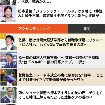
ルズ版「微笑がえし」
松本若菜「ジュラシック・ワールド」吹き替え《棒読
み》論争再燃…暗雲漂う主演ドラマに新たな逆風が
アクセスランキング
週間
1
佐藤二朗は信州大経済学部から就職氷河期にリクルー
トに入社も、わずか1日で辞めて役者の道へ
2
欧州初の日本人指揮官誕生へ 森保一監督の“再就職
先”は「ベルギー1部の日系クラブ」一択か
3
菅野智之トレード不成立の裏に致命的な“前科”…ここ
まで11勝4敗でも市場価値が低かったワケ
4
強いショック状態の清水アキラに心配の声…子供を亡
くした神田正輝らもたどった遺族ケアの道のり