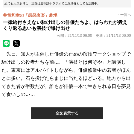
組でも人気を博し、現在は週刊誌やラジオでご意見番としても活躍中。
> 一覧へ
井筒和幸の「怒怒哀楽」劇場
一律給付さえない駆け出しの俳優たちよ、はらわたが煮え
くり返る思いも演技で曝け出せ
公開：
21/11/13 06:00
更新：
21/11/13 06:00
先日、知人が主催した俳優のための演技ワークショップで
駆け出しの役者たちを前に、「演技とは何ぞや」と講演し
た。東京にはアルバイトしながら、俳優修業中の若者がほん
とに多い。石を投げたらまじに当たるほどいる。地方から出
てきた者が半数だが、誰もが俳優一本で生きられる日を夢見
て食いしのい…
全文表示する