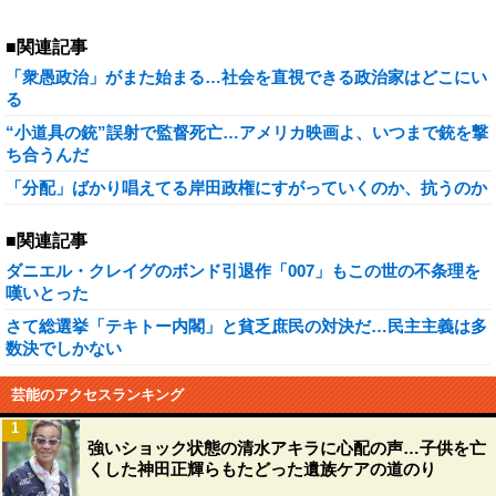
■関連記事
「衆愚政治」がまた始まる…社会を直視できる政治家はどこにい
る
“小道具の銃”誤射で監督死亡…アメリカ映画よ、いつまで銃を撃
ち合うんだ
「分配」ばかり唱えてる岸田政権にすがっていくのか、抗うのか
■関連記事
ダニエル・クレイグのボンド引退作「007」もこの世の不条理を
嘆いとった
さて総選挙「テキトー内閣」と貧乏庶民の対決だ…民主主義は多
数決でしかない
芸能のアクセスランキング
1
強いショック状態の清水アキラに心配の声…子供を亡
くした神田正輝らもたどった遺族ケアの道のり