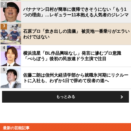
2
バナナマン日村が簡単に復帰できそうにない「もう1
つの理由」…レギュラー11本抱える人気者のジレンマ
3
石原プロ「炊き出しの流儀」 被災地一番乗りがエラい
わけではない
4
横浜流星「BL作品興味なし」発言に滲むプロ意識
「べらぼう」後初の民放連ドラ主演で注目
5
佐藤二朗は信州大経済学部から就職氷河期にリクルー
トに入社も、わずか1日で辞めて役者の道へ
もっとみる
最新の芸能記事