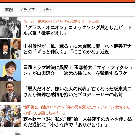
芸能
グラビア
コラム
スージー鈴木のゼロからぜんぶ聴くビートルズ
『グラス・オニオン』コミックソング然としたビート
ルズ版「微笑がえし」
中村倫也が「風、薫る」に大貢献…妻・水卜麻美アナ
との「ずっと仲良く」「にこやかな」近況
日曜ドラマ対決に異変！ 玉森裕太「マイ・フィクショ
ン」が山田涼介「一次元の挿し木」を猛追するワケ
「恩人だけど、嫌いな人の代表」亡くなった板東英二
さんが複雑な感情を抱いたプロデューサーの名前
増田俊也 口述クロニクル「茶の間を変えたコメディアン 欽ちゃん
のぜ～んぶ話しちゃう！」
萩本欽一〈34〉私の“運”論 大谷翔平のカネを使い込
んだ通訳に「小さな声で『ありがとう』」