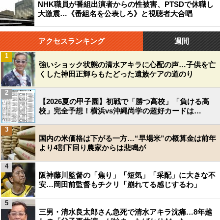
NHK職員が番組出演者からの性被害、PTSDで休職し
大激震…《番組名を公表しろ》と視聴者大合唱
アクセスランキング
週間
1
強いショック状態の清水アキラに心配の声…子供を亡
くした神田正輝らもたどった遺族ケアの道のり
2
【2026夏の甲子園】初戦で「勝つ高校」「負ける高
校」完全予想！横浜vs沖縄尚学の超好カードは…
3
国内の米価格は下がる一方…“早場米”の概算金は前年
より4割下回り農家からは悲鳴が
4
阪神藤川監督の「焦り」「短気」「采配」に大きな不
安…岡田前監督もチクリ「崩れてる感じするわ」
5
三男・清水良太郎さん急死で清水アキラ沈痛…8年越