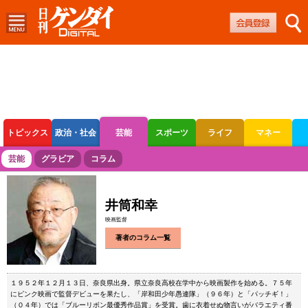
トピックス
政治・社会
芸能
スポーツ
ライフ
マネー
ボートレース
競輪
オートレース
芸能
グラビア
コラム
井筒和幸
映画監督
著者のコラム一覧
１９５２年１２月１３日、奈良県出身。県立奈良高校在学中から映画製作を始める。７５年
にピンク映画で監督デビューを果たし、「岸和田少年愚連隊」（９６年）と「パッチギ！」
（０４年）では「ブルーリボン最優秀作品賞」を受賞。歯に衣着せぬ物言いがバラエティ番