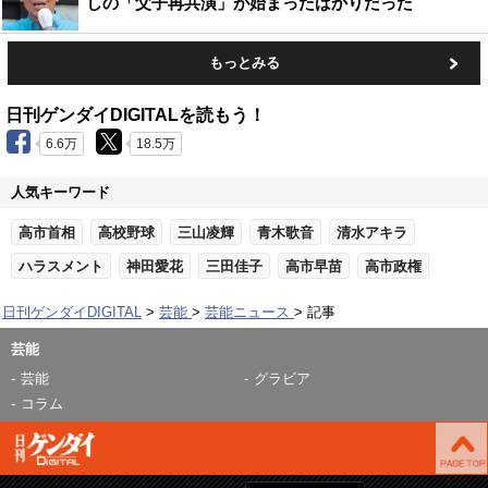
しの「父子再共演」が始まったばかりだった
もっとみる
日刊ゲンダイDIGITALを読もう！
6.6万
18.5万
人気キーワード
高市首相
高校野球
三山凌輝
青木歌音
清水アキラ
ハラスメント
神田愛花
三田佳子
高市早苗
高市政権
日刊ゲンダイDIGITAL
芸能
芸能ニュース
記事
芸能
芸能
グラビア
コラム