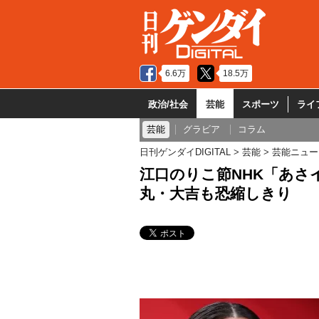
6.6万
18.5万
政治/社会
芸能
スポーツ
ライ
芸能
グラビア
コラム
日刊ゲンダイDIGITAL
芸能
芸能ニュー
江口のりこ節NHK「あさ
丸・大吉も恐縮しきり