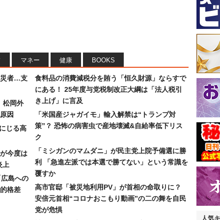
フ
マネー
健康
BOOKS
災者…支
食料品の消費減税分を賄う「恒久財源」ならすで
にある！ 25年度与党税制改正大綱は「法人税引
き上げ」に言及
）松岡外
原因
「米国産ジャガイモ」輸入解禁は“トランプ対
策”？ 恐怖の病害虫で産地壊滅&自給率低下リス
みにじる高
ク
「ミシガンのマムダニ」が民主党上院予備選に勝
が今度は
利 「急進左派では本選で勝てない」という常識を
炎上
覆すか
「広島への
高市官邸「被災地利用PV」が首相の命取りに？
的格差
安倍元首相“コロナおこもり動画”の二の舞を自民
党が危惧
人気