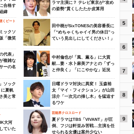
ラマ主演に？ テレビ東京が“攻め
に合格す
の姿勢”貫くしたたか皮算用
経緯
聴くビート
5
田中樹がSixTONESの美容番長に
ミックソ
「“めちゃくちゃイイ男の休日”っ
版「微笑
ていう見出しにしてください！」
6
の代表」
中村倫也が「風、薫る」に大貢
が複雑な
献…妻・水卜麻美アナとの「ずっ
サーの名
と仲良く」「にこやかな」近況
7
」ソック
日曜ドラマ対決に異変！ 玉森裕
』に夏帆
太「マイ・フィクション」が山田
8
さ美と常
涼介「一次元の挿し木」を猛追す
るワケ
芸能界クロスロード
ビ
9
夏ドラマはTBS「VIVANT」が圧
HK大河
倒、フジは軒並み苦戦…主演を任
していた
せられる女優は案外少ない