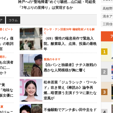
神戸への“聖地帰還”めぐり騒然…山口組・司組長
「7年ぶりの里帰り」は実現するか
高校野
清水ア
ア
コラム
三田佳
聴くビート
テレサ・テン没後30年 極秘取材メモを解
く
バイ』僅
（69）慢性の喘息発作で緊急入
」の歌詞
院。酸素吸入、点滴、投薬の最晩
言
年
1
開示」
孤独のキネマ
も出演者
【白パンと独裁者】ナチス敗戦の
のに…
愚かな人間模様が胸に響く
2
すか？
松本若菜「ジュラシック・ワール
“覚
ド」吹き替え《棒読み》論争再
…「地味な
3
燃…暗雲漂う主演ドラマに新たな
板女優に
逆風が
年夏
不倫騒動でアンチ多い田中圭をド
4
がジャニ