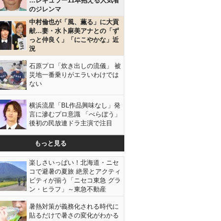
…レギュラー11本抱える人気者
のジレンマ
中村倫也が「風、薫る」に大貢
献…妻・水卜麻美アナとの「ず
っと仲良く」「にこやかな」近
況
石原プロ「炊き出しの流儀」 被
災地一番乗りがエラいわけでは
ない
横浜流星「BL作品興味なし」発
言に滲むプロ意識 「べらぼう」
後初の民放連ドラ主演で注目
もっと見る
楽しさいっぱい！北海道・ニセ
コで避暑の夏旅 絶景とアクティ
ビティが揃う「ニセコ東急 グラ
ン・ヒラフ」～東急不動産
暑熱対策が義務化される時代に
貼るだけで暑さの変化がわかる