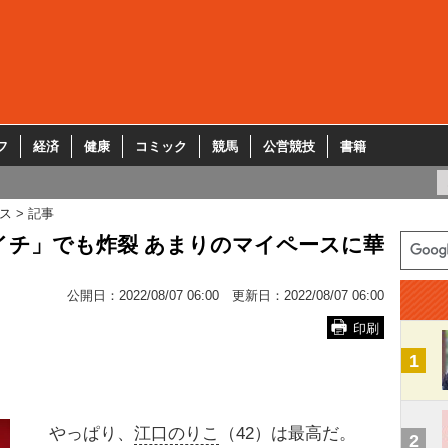
フ
経済
健康
コミック
競馬
公営競技
書籍
ス
記事
イチ」でも炸裂 あまりのマイペースに華
公開日：
2022/08/07 06:00
更新日：
2022/08/07 06:00
印刷
1
やっぱり、
江口のりこ
（42）は最高だ。
2