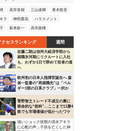
球
高市首相
三山凌輝
青木歌音
キラ
神田愛花
ハラスメント
子
萩本欽一
高市政権
アクセスランキング
週間
佐藤二朗は信州大経済学部から
就職氷河期にリクルートに入社
も、わずか1日で辞めて役者の道
へ
欧州初の日本人指揮官誕生へ 森
保一監督の“再就職先”は「ベル
ギー1部の日系クラブ」一択か
菅野智之トレード不成立の裏に
致命的な“前科”…ここまで11勝4
敗でも市場価値が低かったワケ
強いショック状態の清水アキラ
に心配の声…子供を亡くした神