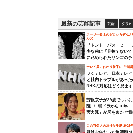
最新の芸能記事
芸能
グラビ
スージー鈴木のゼロからぜんぶ
ルズ
『ドント・パス・ミー・
少な曲に「見捨てないで
に込められたリンゴの予
テレビ局に代わり勝手に「情報
フジテレビ、日本テレビ
と社内トラブルがあった
NHKの対応はどう見ま
芳根京子が29歳でついに
醒”！ 朝ドラから10年
実力派」が局をまたぐ看
この有名人の意外な学歴 2026
野球少年だった亀梨和也