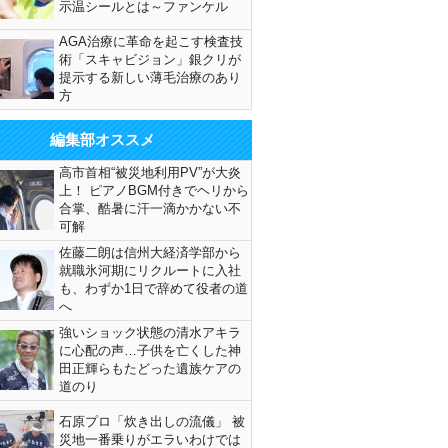
示温シールとは～ファンケル
AGA治療に革命を起こす検査技
術「スキャビジョン」銀クリが
提示する新しい薄毛治療のあり
方
編集部オススメ
高市首相“被災地利用PV”が大炎
上！ ピアノBGM付きでヘリから
合掌、酷暑に汗一滴かかない不
可解
佐藤二朗は信州大経済学部から
就職氷河期にリクルートに入社
も、わずか1日で辞めて役者の道
へ
強いショック状態の清水アキラ
に心配の声…子供を亡くした神
田正輝らもたどった遺族ケアの
道のり
石原プロ「炊き出しの流儀」 被
災地一番乗りがエラいわけでは