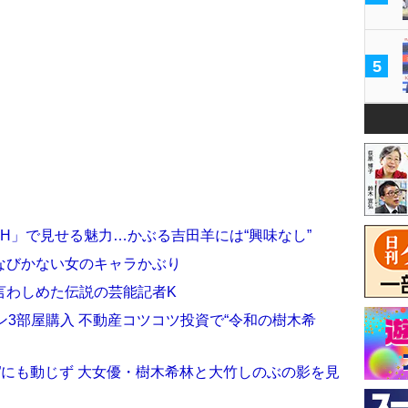
5
ICH」で見せる魅力…かぶる吉田羊には“興味なし”
なびかない女のキャラかぶり
言わしめた伝説の芸能記者K
ン3部屋購入 不動産コツコツ投資で“令和の樹木希
”にも動じず 大女優・樹木希林と大竹しのぶの影を見