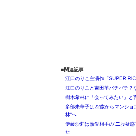
■関連記事
江口のりこ主演作「SUPER R
江口のりこと吉田羊バチバチ？
樹木希林に「会ってみたい」と
多部未華子は22歳からマンショ
林”へ
伊藤沙莉は熱愛相手の“二股疑惑
た