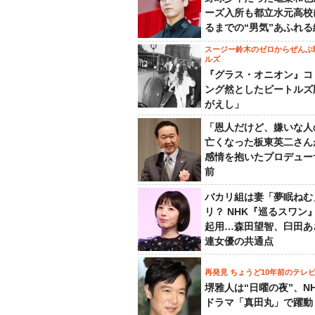
ーズ入所も都立水元高校
るまでの“男気”あふれる
スージー鈴木のゼロからぜんぶ
ルズ
『グラス・オニオン』コ
ング然としたビートルズ
がえし」
「恩人だけど、嫌いな人
亡くなった板東英二さん
感情を抱いたプロデュー
前
バカリ組は妻「夢眠ねむ
リ？ NHK『巡るスワン
起用…森田望智、臼田あ
連女優の共通点
再発見 ちょうど10年前のテレ
堺雅人は“日曜の夜”、N
ドラマ「真田丸」で躍動