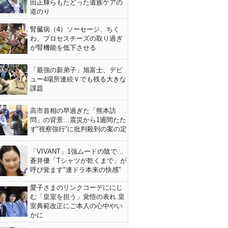
田正輝らもたどった遺族ケアの
道のり
腎臓病（4）ソーセージ、ちく
わ、プロセスチーズの取り過ぎ
が腎機能を低下させる
「最強の新弟子」旭富士、デビ
ュー4場所連続Ｖでも残る大きな
課題
高市首相の早過ぎた「熊本訪
問」の背景…震災から1週間たた
ず“視察強行”に批判殺到の案の定
「VIVANT」1強ムードの陰で…
蒼井優「Tシャツが乾くまで」が
呼び覚ます"連ドラ本来の快感"
愛子さまのリンクコーデににじ
む「皇室を担う」覚悟の表れ 皇
室典範改正にご本人の心中やい
かに