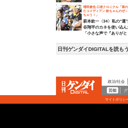
増田俊也 口述クロニクル「茶
たコメディアン 欽ちゃんのぜ
ちゃう！」
萩本欽一〈34〉私の“運
谷翔平のカネを使い込ん
「小さな声で『ありがと
日刊ゲンダイDIGITALを読も
政治/社会
芸能
グ
サイトポリシ