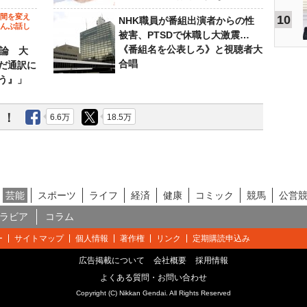
の間を変え
10
NHK職員が番組出演者からの性
～んぶ話し
被害、PTSDで休職し大激震…
《番組名を公表しろ》と視聴者大
”論 大
合唱
だ通訳に
う』」
う！
6.6万
18.5万
芸能
スポーツ
ライフ
経済
健康
コミック
競馬
公営
ラビア
コラム
ー
サイトマップ
個人情報
著作権
リンク
定期購読申込み
広告掲載について
会社概要
採用情報
よくある質問・お問い合わせ
Copyright (C) Nikkan Gendai. All Rights Reserved