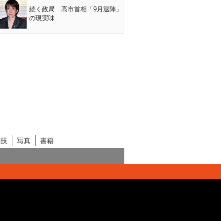
続く政局…高市首相「9月退陣」
の現実味
競技
写真
書籍