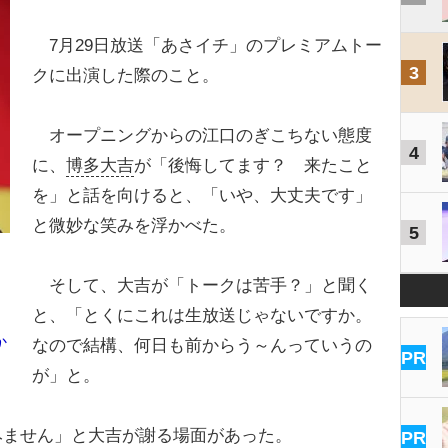
7月29日放送「あさイチ」のプレミアムトー
3
クに出演した際のこと。
オープニングからの江口のぎこちない態度
4
に、
博多大吉
が「後悔してます？ 来たこと
を」と話を向けると、「いや、大丈夫です」
と微妙な笑みを浮かべた。
5
そして、大吉が「トークは苦手？」と聞く
と、「とくにこれは生放送じゃないですか。
か
なので結構、何日も前からう～んっていうの
PR
が」と。
みません」と大吉が謝る場面があった。
PR