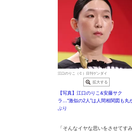
江口のりこ（Ｃ）日刊ゲンダイ
拡大する
【写真】江口のりこ&安藤サク
ラ…“激似の2人”は人間相関図も丸
ぶり
「そんなイヤな思いをさせてす