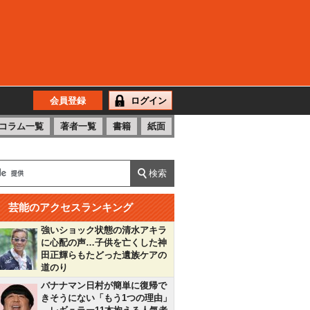
会員登録
ログイン
コラム一覧
著者一覧
書籍
紙面
芸能のアクセスランキング
強いショック状態の清水アキラ
に心配の声…子供を亡くした神
田正輝らもたどった遺族ケアの
道のり
バナナマン日村が簡単に復帰で
きそうにない「もう1つの理由」