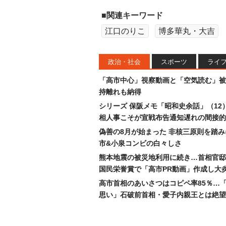
■関連キーワード
江口のりこ
博多華丸・大吉
政治・社会
スポーツ
ライ
「高市中心」視察動画と「空気読む」被
持離れも納得
シリーズ 保阪メモ「昭和史余話」（12
相人事こそが宣戦布告通知遅れの間接的
偽善の8月が始まった 非核三原則を踏
市&小泉コンビの白々しさ
熊本地震の被災地利用に続き…首相官邸
国民栄誉賞で「高市PR動画」作成し大
高市首相のあいさつはコピペ率85％…
思い」石破前首相・愛子内親王とは絶望