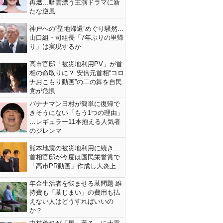
再燃…暗雲漂う主演ドラマに新
たな逆風
神戸への“聖地帰還”めぐり騒然…
山口組・司組長「7年ぶりの里帰
り」は実現するか
高市官邸「被災地利用PV」が首
相の命取りに？ 安倍元首相“コロ
ナおこもり動画”の二の舞を自民
党が危惧
バナナマン日村が簡単に復帰で
きそうにない「もう1つの理由」
…レギュラー11本抱える人気者
のジレンマ
熊本地震の被災地利用に続き…
首相官邸が今度は国民栄誉賞で
「高市PR動画」作成し大炎上
年金生活者を悩ませる墓問題 維
持費も「墓じまい」の費用も払
えない人はどうすればいいの
か？