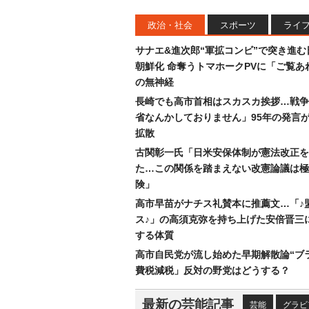
政治・社会
スポーツ
ライ
サナエ&進次郎“軍拡コンビ”で突き進む
朝鮮化 命奪うトマホークPVに「ご覧あ
の無神経
長崎でも高市首相はスカスカ挨拶…戦争
省なんかしておりません」95年の発言が
拡散
古関彰一氏「日米安保体制が憲法改正を
た…この関係を踏まえない改憲論議は極
険」
高市早苗がナチス礼賛本に推薦文…「♪
ス♪」の高須克弥を持ち上げた安倍晋三
する体質
高市自民党が流し始めた早期解散論“ブラ
費税減税」反対の野党はどうする？
最新の芸能記事
芸能
グラビ