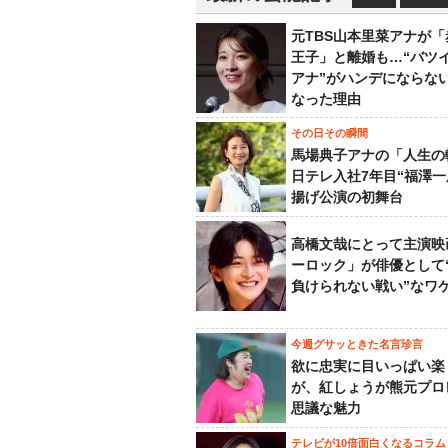
元TBS山本里菜アナが
王子」と離婚も…“バツ
アナ”がハンデにならな
なった理由
その日その瞬間
馬場典子アナの「人生の
日テレ入社7年目“福澤一
揚げ公演の初舞台
高橋文哉にとって主演映
ーロック」が俳優として
負けられない戦い”なワ
今週グサッときた名言珍言
欲に忠実に目いっぱい楽
が、紅しょうが熊元プロ
思議な魅力
テレビが10倍面白くなるコラム