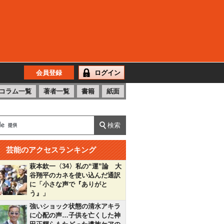
会員登録
ログイン
コラム一覧
著者一覧
書籍
紙面
芸能のアクセスランキング
萩本欽一〈34〉私の“運”論 大
谷翔平のカネを使い込んだ通訳
に「小さな声で『ありがと
う』」
強いショック状態の清水アキラ
に心配の声…子供を亡くした神