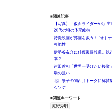
■関連記事
【写真】「仮面ライダーV3」主
20代の頃の体形維持
特撮映画が邦画を救う！ “オト
可能性
伊勢谷友介に俳優復帰報道…執行
本？
岸田首相「世界一受けたい授業
場の狙い
北川景子の関西弁トークに称賛集
るワケ
■関連キーワード
庵野秀明