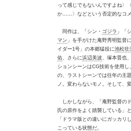
って感じでもないんですよね〉
か……〉などという否定的なコ
同作は、「シン・
ゴジラ
」「
マン
」を手がけた庵野秀明監督
イダー1号」の本郷猛役に
池松壮
佑
、さらに
浜辺美波
、塚本晋也
ションシーンはCG技術を使用し
の、ラストシーンでは往年の主
ノ。変わらないモノ。そして、
しかしながら、「庵野監督のド
氏の原作をよく踏襲している」
「ドラマ版との違いにガッカリ
こっている状態だ。