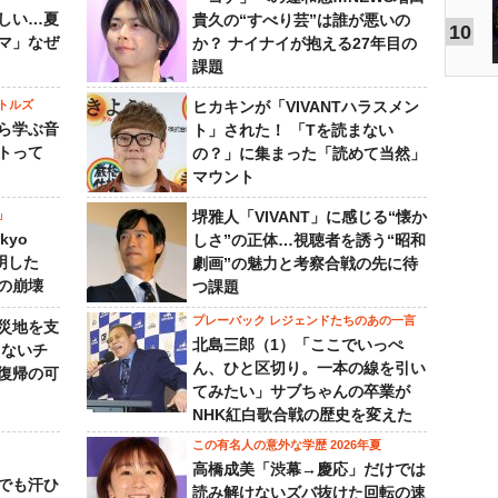
しい…夏
貴久の“すべり芸”は誰が悪いの
10
マ」なぜ
か？ ナイナイが抱える27年目の
課題
トルズ
ヒカキンが「VIVANTハラスメン
ら学ぶ音
ト」された！ 「Tを読まない
トって
の？」に集まった「読めて当然」
マウント
」
堺雅人「VIVANT」に感じる“懐か
kyo
しさ”の正体…視聴者を誘う“昭和
判明した
劇画”の魅力と考察合戦の先に待
の崩壊
つ課題
プレーバック レジェンドたちのあの一言
災地を支
北島三郎（1）「ここでいっぺ
らないチ
ん、ひと区切り。一本の線を引い
復帰の可
てみたい」サブちゃんの卒業が
NHK紅白歌合戦の歴史を変えた
この有名人の意外な学歴 2026年夏
高橋成美「渋幕→慶応」だけでは
でも汗ひ
読み解けないズバ抜けた回転の速