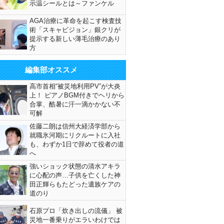
示温シールとは～ファンケル
AGA治療に革命を起こす検査技
術「スキャビジョン」銀クリが
提示する新しい薄毛治療のあり
方
編集部オススメ
高市首相“被災地利用PV”が大炎
上！ ピアノBGM付きでヘリから
合掌、酷暑に汗一滴かかない不
可解
佐藤二朗は信州大経済学部から
就職氷河期にリクルートに入社
も、わずか1日で辞めて役者の道
へ
強いショック状態の清水アキラ
に心配の声…子供を亡くした神
田正輝らもたどった遺族ケアの
道のり
石原プロ「炊き出しの流儀」 被
災地一番乗りがエラいわけでは