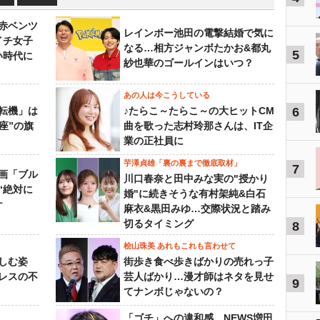
「赤ベンツ
レインボー池田の電撃結婚で気に
イチ女子
なる…相方ジャンボたかお&都丸
5
い時代に
紗也華のゴールインはいつ？
あの人は今こうしている
転機」は
♪たらこ～たらこ～の大ヒットCM
6
座”の旗
曲を歌った志村玲那さんは、IT企
業の正社員に
芋澤貞雄「裏の裏まで徹底取材」
7
画「ブル
川口春奈と田中みな実の"授かり
“絶対に
婚"に続きそうな有村架純&白石
ケ
麻衣&黒田みゆ…交際状況と踏み
切るタイミング
8
桧山珠美 あれもこれも言わせて
しむ姿
街歩き食べ歩きばかりの売れっ子
レスの不
芸人ばかり…漫才師はネタを見せ
9
てナンボじゃないの？
「ゴチ」への違和感…NEWS増田