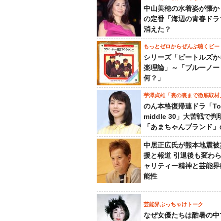
中山美穂の水着姿が懐か
の定番「海辺の青春ドラ
消えた？
もっとゼロからぜんぶ聴くビー
シリーズ「ビートルズか
楽理論」～「ブルーノー
何？」
芋澤貞雄「裏の裏まで徹底取材
のん本格復帰連ドラ「To
middle 30」大苦戦で
「あまちゃんブランド」
中居正広氏が熊本地震被
援と報道 引退後も変わ
ャリティー精神と芸能界
能性
芸能界ぶっちゃけトーク
なぜ女優たちは酷暑の中