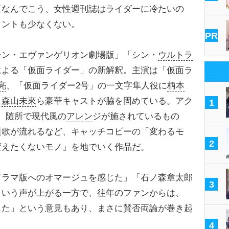
〈なんでこう、女性週刊誌はライダーに冷たいの
メントも少なくない。
PR
シン・エヴァンゲリオン劇場版」「シン・
ウルトラ
による「仮面ライダー」の新解釈。主演は「仮面ラ
亮
、「仮面ライダー2号」の一文字隼人役に
柄本
、
森山未來
ら豪華キャストが脇を固めている。アク
1
、随所で現代風の
アレン
ジが施されているもの
題歌が流れるなど、キャッチコピーの「変わるモ
2
変えたくないモノ」を地でいく作品だ。
ラマ版へのオマージュを感じた」「石ノ森章太郎
3
という声が上がる一方で、往年のファンからは、
した」という意見もあり、まさに賛否両論が巻き起
4