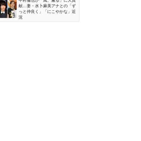
中村倫也が「風、薫る」に大貢
献…妻・水卜麻美アナとの「ず
っと仲良く」「にこやかな」近
況