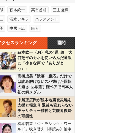
球
萩本欽一
高市首相
三山凌輝
二
清水アキラ
ハラスメント
子
中居正広
巨人
アクセスランキング
週間
萩本欽一〈34〉私の“運”論 大
谷翔平のカネを使い込んだ通訳
に「小さな声で『ありがと
う』」
高橋成美「渋幕→慶応」だけで
は読み解けないズバ抜けた回転
の速さ 世界選手権ペアで日本人
初の銅メダル
中居正広氏が熊本地震被災地を
支援と報道 引退後も変わらない
チャリティー精神と芸能界復帰
の可能性
松本若菜「ジュラシック・ワー
ルド」吹き替え《棒読み》論争