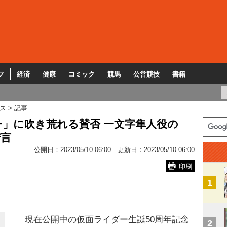
フ
経済
健康
コミック
競馬
公営競技
書籍
ス
記事
」に吹き荒れる賛否 一文字隼人役の
苦言
公開日：
2023/05/10 06:00
更新日：
2023/05/10 06:00
印刷
1
現在公開中の仮面ライダー生誕50周年記念
2