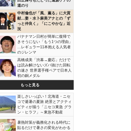
田正輝らもたどった遺族ケアの
道のり
中村倫也が「風、薫る」に大貢
献…妻・水卜麻美アナとの「ず
っと仲良く」「にこやかな」近
況
バナナマン日村が簡単に復帰で
きそうにない「もう1つの理由」
…レギュラー11本抱える人気者
のジレンマ
高橋成美「渋幕→慶応」だけで
は読み解けないズバ抜けた回転
の速さ 世界選手権ペアで日本人
初の銅メダル
もっと見る
楽しさいっぱい！北海道・ニセ
コで避暑の夏旅 絶景とアクティ
ビティが揃う「ニセコ東急 グラ
ン・ヒラフ」～東急不動産
暑熱対策が義務化される時代に
貼るだけで暑さの変化がわかる