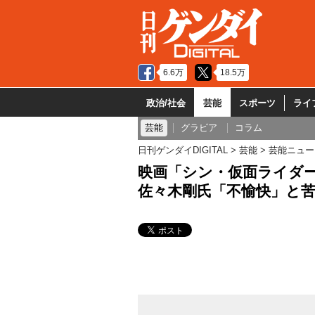
6.6万
18.5万
政治/社会
芸能
スポーツ
ライ
芸能
グラビア
コラム
日刊ゲンダイDIGITAL
芸能
芸能ニュー
映画「シン・仮面ライダー
佐々木剛氏「不愉快」と