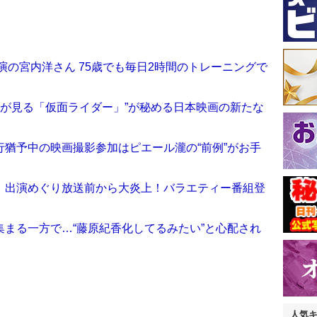
演の宮内洋さん 75歳でも毎日2時間のトレーニングで
ナが見る「仮面ライダー」”が秘める日本映画の新たな
猶予中の映画撮影参加はピエール瀧の“前例”がお手
」出演めぐり放送前から大炎上！バラエティー番組登
まる一方で…“藤原紀香化してるみたい”と心配され
人気