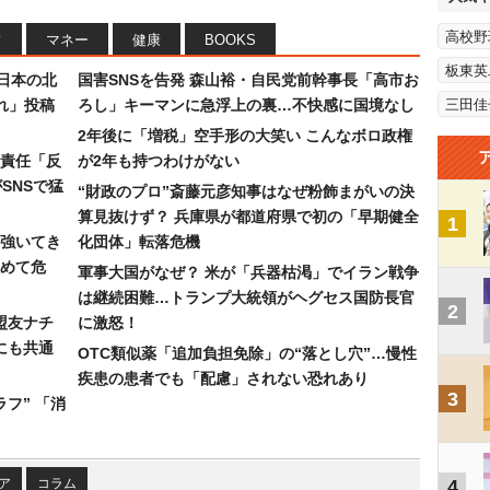
高校野
フ
マネー
健康
BOOKS
板東英
日本の北
国害SNSを告発 森山裕・自民党前幹事長「高市お
れ」投稿
ろし」キーマンに急浮上の裏…不快感に国境なし
三田佳
2年後に「増税」空手形の大笑い こんなボロ政権
責任「反
が2年も持つわけがない
SNSで猛
“財政のプロ”斎藤元彦知事はなぜ粉飾まがいの決
算見抜けず？ 兵庫県が都道府県で初の「早期健全
1
強いてき
化団体」転落危機
めて危
軍事大国がなぜ？ 米が「兵器枯渇」でイラン戦争
は継続困難…トランプ大統領がヘグセス国防長官
2
盟友ナチ
に激怒！
にも共通
OTC類似薬「追加負担免除」の“落とし穴”…慢性
疾患の患者でも「配慮」されない恐れあり
3
フ” 「消
ア
コラム
4