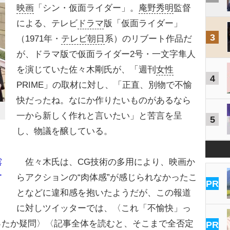
映画
「シン・仮面ライダー」。
庵野秀明
監督
による、テレビ
ドラマ
版「仮面ライダー」
3
（1971年・
テレビ朝日
系）のリブート作品だ
が、ドラマ版で仮面ライダー2号・一文字隼人
を演じていた佐々木剛氏が、「週刊
女性
4
PRIME」の取材に対し、「正直、別物で不愉
快だったね。なにか作りたいものがあるなら
一から新しく作れと言いたい」と苦言を呈
5
し、物議を醸している。
佐々木氏は、CG技術の多用により、映画か
露
ー
らアクションの“肉体感”が感じられなかったこ
PR
となどに違和感を抱いたようだが、この報道
に対しツイッターでは、〈これ「不愉快」っ
ったか疑問〉〈記事全体を読むと、そこまで全否定
PR