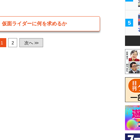
5
→
仮面ライダーに何を求めるか
1
2
次へ
>>