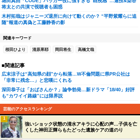
堀田真由「CODE」ハッカー役に強すぎる“既視感”…連投&染谷
将太との共演で視聴者も困惑
木村拓哉はジャニーズ退所に向けて動くのか？ “平野紫耀らに追
随”報道の真偽と工藤静香の影
関連キーワード
桜田ひより
清原果耶
岡田将生
高橋文哉
■関連記事
広末涼子は“高知県の顔”から転落…W不倫問題に県PR公社は
「非常に残念…」と悲嘆にくれる
深田恭子は「おばさんか？」論争勃発…新ドラマ「18/40」好評
も“カワイイ路線”には限界説
芸能のアクセスランキング
1
強いショック状態の清水アキラに心配の声…子供を亡
くした神田正輝らもたどった遺族ケアの道のり