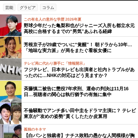
芸能
グラビア
コラム
この有名人の意外な学歴 2026年夏
野球少年だった亀梨和也がジャニーズ入所も都立水元
高校に合格するまでの“男気”あふれる経緯
芳根京子が29歳でついに“覚醒”！ 朝ドラから10年…
「地味な実力派」が局をまたぐ看板女優に
テレビ局に代わり勝手に「情報開示」
フジテレビ、日本テレビも出演者と社内トラブルがあ
ったのに…NHKの対応はどう見ますか？
斉藤慎二被告に懲役7年求刑、運命の判決は11月16
日…視聴者の関心は執行猶予の有無に集中
不倫騒動でアンチ多い田中圭をドラマ主演に？ テレビ
東京が“攻めの姿勢”貫くしたたか皮算用
孤独のキネマ
【白パンと独裁者】ナチス敗戦の愚かな人間模様が胸