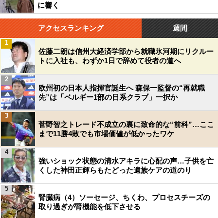
に響く
アクセスランキング
週間
1
佐藤二朗は信州大経済学部から就職氷河期にリクルー
トに入社も、わずか1日で辞めて役者の道へ
2
欧州初の日本人指揮官誕生へ 森保一監督の“再就職
先”は「ベルギー1部の日系クラブ」一択か
3
菅野智之トレード不成立の裏に致命的な“前科”…ここ
まで11勝4敗でも市場価値が低かったワケ
4
強いショック状態の清水アキラに心配の声…子供を亡
くした神田正輝らもたどった遺族ケアの道のり
5
腎臓病（4）ソーセージ、ちくわ、プロセスチーズの
取り過ぎが腎機能を低下させる