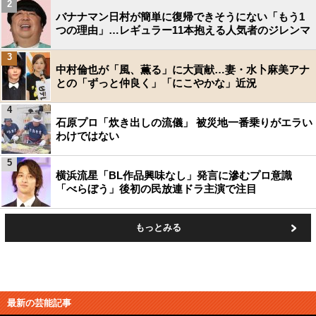
2
バナナマン日村が簡単に復帰できそうにない「もう1
つの理由」…レギュラー11本抱える人気者のジレンマ
3
中村倫也が「風、薫る」に大貢献…妻・水卜麻美アナ
との「ずっと仲良く」「にこやかな」近況
4
石原プロ「炊き出しの流儀」 被災地一番乗りがエラい
わけではない
5
横浜流星「BL作品興味なし」発言に滲むプロ意識
「べらぼう」後初の民放連ドラ主演で注目
もっとみる
最新の芸能記事