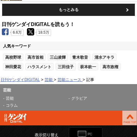
もっとみる
日刊ゲンダイDIGITALを読もう！
6.6万
18.5万
人気キーワード
高校野球
高市首相
三山凌輝
青木歌音
清水アキラ
神田愛花
ハラスメント
三田佳子
萩本欽一
高市政権
日刊ゲンダイDIGITAL
芸能
芸能ニュース
記事
芸能
芸能
グラビア
コラム
表示切り替え