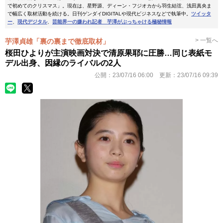
で初めてのクリスマス」。現在は、星野源、ディーン・フジオカから羽生結弦、浅田真央ま
で幅広く取材活動を続ける。日刊ゲンダイDIGITALや現代ビジネスなどで執筆中。
ツイッタ
ー
、
現代デジタル
、
芸能界一の嫌われ記者 芋澤がぶっちゃける極秘情報
> 一覧へ
芋澤貞雄「裏の裏まで徹底取材」
桜田ひよりが主演映画対決で清原果耶に圧勝…同じ表紙モ
デル出身、因縁のライバルの2人
公開：
23/07/16 06:00
更新：
23/07/16 09:39