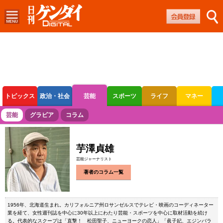
トピックス
政治・社会
芸能
スポーツ
ライフ
マネー
ボートレース
競輪
オートレース
芸能
グラビア
コラム
芋澤貞雄
芸能ジャーナリスト
著者のコラム一覧
1956年、北海道生まれ。カリフォルニア州ロサンゼルスでテレビ・映画のコーディネーター
業を経て、女性週刊誌を中心に30年以上にわたり芸能・スポーツを中心に取材活動を続け
る。代表的なスクープは「直撃！ 松田聖子、ニューヨークの恋人」「眞子妃、エジンバラ