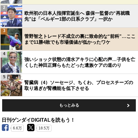
2
欧州初の日本人指揮官誕生へ 森保一監督の“再就職
先”は「ベルギー1部の日系クラブ」一択か
3
菅野智之トレード不成立の裏に致命的な“前科”…ここ
まで11勝4敗でも市場価値が低かったワケ
4
強いショック状態の清水アキラに心配の声…子供を亡
くした神田正輝らもたどった遺族ケアの道のり
5
腎臓病（4）ソーセージ、ちくわ、プロセスチーズの
取り過ぎが腎機能を低下させる
もっとみる
日刊ゲンダイDIGITALを読もう！
6.6万
18.5万