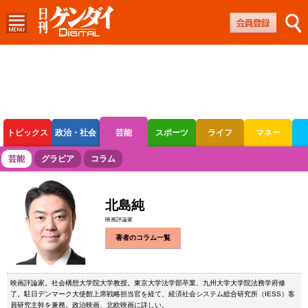
トピックス
政治・社会
芸能
スポーツ
ライフ
マネー
ボートレース
競輪
オートレース
芸能
グラビア
コラム
北島純
映画評論家
著者のコラム一覧
映画評論家。社会構想大学院大学教授。東京大学法学部卒業、九州大学大学院法務学府修
了。駐日デンマーク大使館上席戦略担当官を経て、経済社会システム総合研究所（IESS）客
員研究主幹を兼務。政治映画、北欧映画に詳しい。