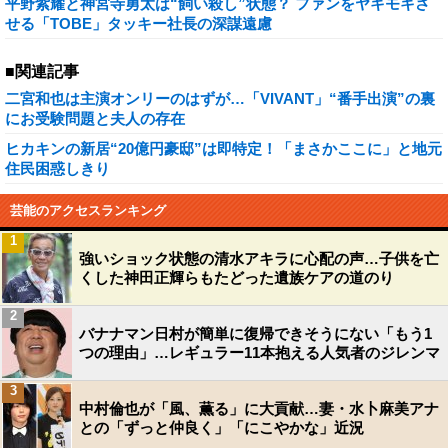
平野紫耀と神宮寺勇太は“飼い殺し”状態？ ファンをヤキモキさ
せる「TOBE」タッキー社長の深謀遠慮
■関連記事
二宮和也は主演オンリーのはずが…「VIVANT」“番手出演”の裏
にお受験問題と夫人の存在
ヒカキンの新居“20億円豪邸”は即特定！「まさかここに」と地元
住民困惑しきり
芸能のアクセスランキング
1
強いショック状態の清水アキラに心配の声…子供を亡
くした神田正輝らもたどった遺族ケアの道のり
2
バナナマン日村が簡単に復帰できそうにない「もう1
つの理由」…レギュラー11本抱える人気者のジレンマ
3
中村倫也が「風、薫る」に大貢献…妻・水卜麻美アナ
との「ずっと仲良く」「にこやかな」近況