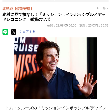
> 一覧へ
北島純【特別寄稿】
絶対に見て損なし！「ミッション：インポッシブル／デッ
ドレコニング」鑑賞のツボ
公開：
23/08/05 06:00
更新：
25/03/21 15:32
シェアする
トム・クルーズの「ミッション:インポッシブル/デッドレ