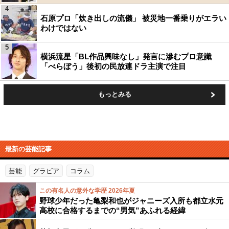
4
石原プロ「炊き出しの流儀」 被災地一番乗りがエラい
わけではない
5
横浜流星「BL作品興味なし」発言に滲むプロ意識
「べらぼう」後初の民放連ドラ主演で注目
もっとみる
最新の芸能記事
芸能
グラビア
コラム
この有名人の意外な学歴 2026年夏
野球少年だった亀梨和也がジャニーズ入所も都立水元
高校に合格するまでの“男気”あふれる経緯