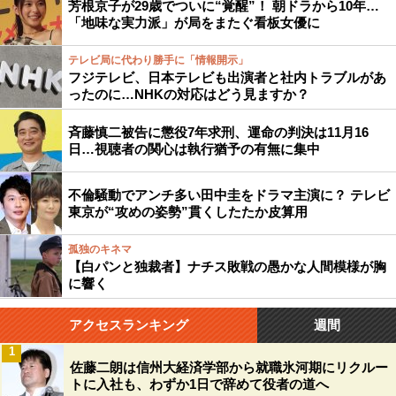
芳根京子が29歳でついに“覚醒”！ 朝ドラから10年…
「地味な実力派」が局をまたぐ看板女優に
テレビ局に代わり勝手に「情報開示」
フジテレビ、日本テレビも出演者と社内トラブルがあ
ったのに…NHKの対応はどう見ますか？
斉藤慎二被告に懲役7年求刑、運命の判決は11月16
日…視聴者の関心は執行猶予の有無に集中
不倫騒動でアンチ多い田中圭をドラマ主演に？ テレビ
東京が“攻めの姿勢”貫くしたたか皮算用
孤独のキネマ
【白パンと独裁者】ナチス敗戦の愚かな人間模様が胸
に響く
アクセスランキング
週間
1
佐藤二朗は信州大経済学部から就職氷河期にリクルー
トに入社も、わずか1日で辞めて役者の道へ