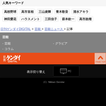
人気キーワード
高校野球
高市首相
三山凌輝
青木歌音
清水アキラ
神田愛花
ハラスメント
三田佳子
萩本欽一
高市政権
日刊ゲンダイDIGITAL
芸能
芸能ニュース
記事
芸能
芸能
グラビア
コラム
表示切り替え
（C）Nikkan Gendai