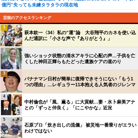
億円”失っても未練タラタラの現在地
芸能のアクセスランキング
1
萩本欽一〈34〉私の“運”論 大谷翔平のカネを使い込
んだ通訳に「小さな声で『ありがとう』」
2
強いショック状態の清水アキラに心配の声…子供を亡
くした神田正輝らもたどった遺族ケアの道のり
3
バナナマン日村が簡単に復帰できそうにない「もう1
つの理由」…レギュラー11本抱える人気者のジレンマ
4
中村倫也が「風、薫る」に大貢献…妻・水卜麻美アナ
との「ずっと仲良く」「にこやかな」近況
5
石原プロ「炊き出しの流儀」 被災地一番乗りがエラい
わけではない