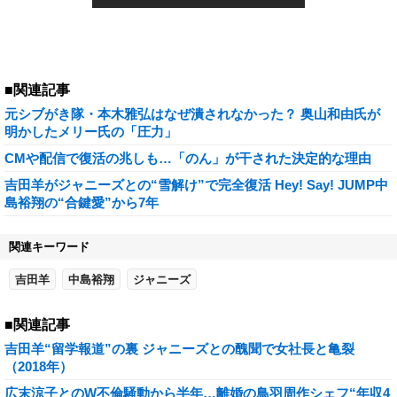
■関連記事
元シブがき隊・本木雅弘はなぜ潰されなかった？ 奥山和由氏が
明かしたメリー氏の「圧力」
CMや配信で復活の兆しも…「のん」が干された決定的な理由
吉田羊がジャニーズとの“雪解け”で完全復活 Hey! Say! JUMP中
島裕翔の“合鍵愛”から7年
関連キーワード
吉田羊
中島裕翔
ジャニーズ
■関連記事
吉田羊“留学報道”の裏 ジャニーズとの醜聞で女社長と亀裂
（2018年）
広末涼子とのW不倫騒動から半年…離婚の鳥羽周作シェフ“年収4