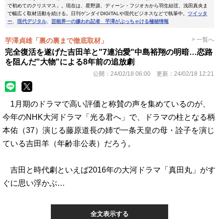
で初めてのクリスマス」。現在は、星野源、ディーン・フジオカから羽生結弦、浅田真央ま
で幅広く取材活動を続ける。日刊ゲンダイDIGITALや現代ビジネスなどで執筆中。
ツイッタ
ー
、
現代デジタル
、
芸能界一の嫌われ記者 芋澤がぶっちゃける極秘情報
> 一覧へ
芋澤貞雄「裏の裏まで徹底取材」
完全復活を遂げた吉田羊と"7連泊愛"中島裕翔の明暗…恋路
を阻んだ"大物"による8年前の追放劇
公開：
24/02/18 06:00
更新：
24/02/18 12:21
1月期のドラマで高い評価と称賛の声を集めているのが、
今年のNHK大河ドラマ「光る君へ」で、ドラマの柱となる柄
本佑（37）演じる藤原道長の姉で一条天皇の母・詮子を演じ
ている吉田羊（年齢非公表）だろう。
吉田と時代劇といえば2016年の大河ドラマ「真田丸」がす
ぐに思い浮かぶ…
全文表示する