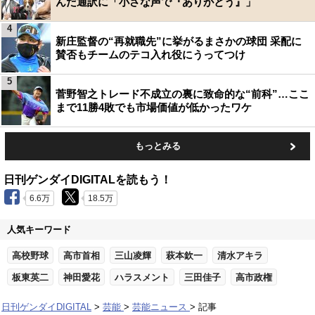
んだ通訳に「小さな声で『ありがとう』」
4
新庄監督の“再就職先”に挙がるまさかの球団 采配に
賛否もチームのテコ入れ役にうってつけ
5
菅野智之トレード不成立の裏に致命的な“前科”…ここ
まで11勝4敗でも市場価値が低かったワケ
もっとみる
日刊ゲンダイDIGITALを読もう！
6.6万
18.5万
人気キーワード
高校野球
高市首相
三山凌輝
萩本欽一
清水アキラ
板東英二
神田愛花
ハラスメント
三田佳子
高市政権
日刊ゲンダイDIGITAL
芸能
芸能ニュース
記事