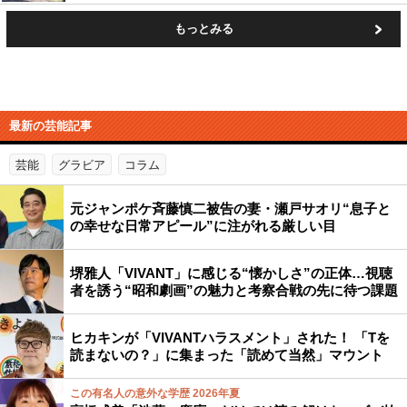
もっとみる
最新の芸能記事
芸能
グラビア
コラム
元ジャンポケ斉藤慎二被告の妻・瀬戸サオリ“息子と
の幸せな日常アピール”に注がれる厳しい目
堺雅人「VIVANT」に感じる“懐かしさ”の正体…視聴
者を誘う“昭和劇画”の魅力と考察合戦の先に待つ課題
ヒカキンが「VIVANTハラスメント」された！ 「Tを
読まないの？」に集まった「読めて当然」マウント
この有名人の意外な学歴 2026年夏