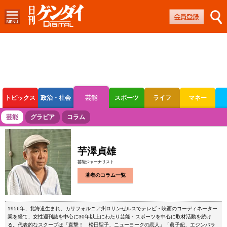
トピックス
政治・社会
芸能
スポーツ
ライフ
マネー
ボートレース
競輪
オートレース
芸能
グラビア
コラム
芋澤貞雄
芸能ジャーナリスト
著者のコラム一覧
1956年、北海道生まれ。カリフォルニア州ロサンゼルスでテレビ・映画のコーディネーター
業を経て、女性週刊誌を中心に30年以上にわたり芸能・スポーツを中心に取材活動を続け
る。代表的なスクープは「直撃！ 松田聖子、ニューヨークの恋人」「眞子妃、エジンバラ