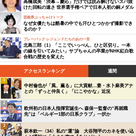
高橋成美「渋幕→慶応」だけでは読み解けないズバ抜
けた回転の速さ 世界選手権ペアで日本人初の銅メダル
芸能界ぶっちゃけトーク
なぜ女優たちは酷暑の中でも汗ひとつかかず撮影でき
るのか？
プレーバック レジェンドたちのあの一言
北島三郎（1）「ここでいっぺん、ひと区切り。一本
の線を引いてみたい」サブちゃんの卒業がNHK紅白歌
合戦の歴史を変えた
アクセスランキング
週間
1
中村倫也が「風、薫る」に大貢献…妻・水卜麻美アナ
との「ずっと仲良く」「にこやかな」近況
2
欧州初の日本人指揮官誕生へ 森保一監督の“再就職
先”は「ベルギー1部の日系クラブ」一択か
3
萩本欽一〈34〉私の“運”論 大谷翔平のカネを使い込