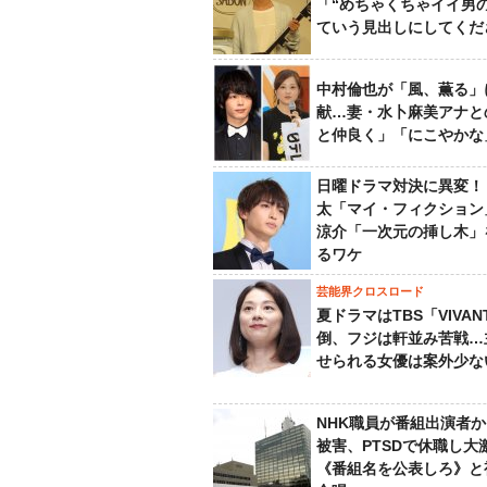
「“めちゃくちゃイイ男
ていう見出しにしてくだ
中村倫也が「風、薫る」
献…妻・水卜麻美アナと
と仲良く」「にこやかな
日曜ドラマ対決に異変！
太「マイ・フィクション
涼介「一次元の挿し木」
るワケ
芸能界クロスロード
夏ドラマはTBS「VIVA
倒、フジは軒並み苦戦…
せられる女優は案外少な
NHK職員が番組出演者
被害、PTSDで休職し大
《番組名を公表しろ》と