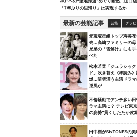
神戸への“聖地帰還”めぐり騒然…山口
「7年ぶりの里帰り」は実現するか
最新の芸能記事
芸能
グラビ
元宝塚星組トップ寿美花
去…高嶋ファミリーの母
兄弟の「雪解け」にも手
べた
松本若菜「ジュラシック
ド」吹き替え《棒読み》
燃…暗雲漂う主演ドラマ
逆風が
不倫騒動でアンチ多い田
ラマ主演に？ テレビ東京
の姿勢”貫くしたたか皮
田中樹がSixTONESの