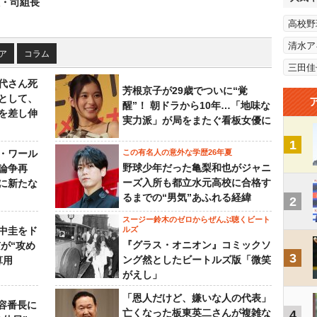
組・司組長
高校野
清水ア
ア
コラム
三田佳
代さん死
芳根京子が29歳でついに“覚
として、
醒”！ 朝ドラから10年…「地味な
を差し伸
実力派」が局をまたぐ看板女優に
1
・ワール
この有名人の意外な学歴26年夏
野球少年だった亀梨和也がジャニ
論争再
ーズ入所も都立水元高校に合格す
に新たな
るまでの“男気”あふれる経緯
2
スージー鈴木のゼロからぜんぶ聴くビート
中圭をド
ルズ
『グラス・オニオン』コミックソ
が“攻め
3
ング然としたビートルズ版「微笑
算用
がえし」
「恩人だけど、嫌いな人の代表」
美容番長に
亡くなった板東英二さんが複雑な
4