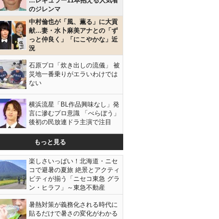
…レギュラー11本抱える人気者
のジレンマ
中村倫也が「風、薫る」に大貢
献…妻・水卜麻美アナとの「ず
っと仲良く」「にこやかな」近
況
石原プロ「炊き出しの流儀」 被
災地一番乗りがエラいわけでは
ない
横浜流星「BL作品興味なし」発
言に滲むプロ意識 「べらぼう」
後初の民放連ドラ主演で注目
もっと見る
楽しさいっぱい！北海道・ニセ
コで避暑の夏旅 絶景とアクティ
ビティが揃う「ニセコ東急 グラ
ン・ヒラフ」～東急不動産
暑熱対策が義務化される時代に
貼るだけで暑さの変化がわかる