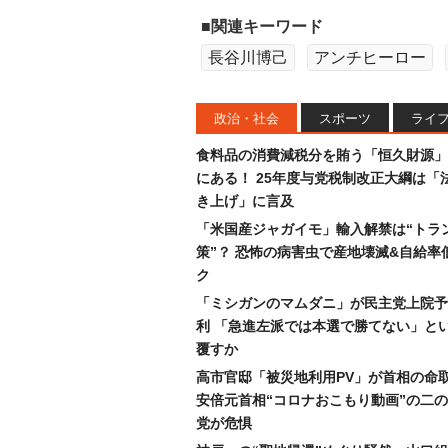
■関連キーワード
長谷川博己
アンチヒーロー
政治・社会
スポーツ
ライ
食料品の消費減税分を賄う「恒久財源」
にある！ 25年度与党税制改正大綱は「
き上げ」に言及
「米国産ジャガイモ」輸入解禁は“トラ
策”？ 恐怖の病害虫で産地壊滅&自給率
ク
「ミシガンのマムダニ」が民主党上院予
利 「急進左派では本選で勝てない」と
覆すか
高市官邸「被災地利用PV」が首相の命
安倍元首相“コロナおこもり動画”の二
党が危惧