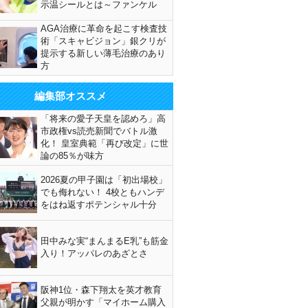
示温シールとは～ファンケル
AGA治療に革命を起こす検査技
術「スキャビジョン」銀クリが
提示する新しい薄毛治療のあり
方
編集部オススメ
「将来の愛子天皇を認めろ」高
市政権vs読売新聞でバトル激
化！ 皇室典範「再び改定」に世
論の85％が味方
2026夏の甲子園は「初出場校」
でも侮れない！ 4校ともハンデ
をはね返すポテンシャル十分
田中みな実“まんまるE乳”も筋金
入り！アッパレのあざとさ
阪神1位・森下翔太を英才教育
父親が明かす「マイホーム購入