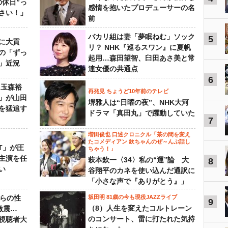
の休日”っ
感情を抱いたプロデューサーの名
さい！」
前
バカリ組は妻「夢眠ねむ」ソック
5
に大貢
リ？ NHK『巡るスワン』に夏帆
の「ずっ
起用…森田望智、臼田あさ美と常
」近況
連女優の共通点
6
 玉森裕
再発見 ちょうど10年前のテレビ
」が山田
堺雅人は“日曜の夜”、NHK大河
を猛追す
ドラマ「真田丸」で躍動していた
7
増田俊也 口述クロニクル「茶の間を変え
たコメディアン 欽ちゃんのぜ～んぶ話し
NT」が圧
ちゃう！」
主演を任
萩本欽一〈34〉私の“運”論 大
8
い
谷翔平のカネを使い込んだ通訳に
「小さな声で『ありがとう』」
からの性
坂田明 81歳の今も現役JAZZライブ
9
（8）人生を変えたコルトレーン
激震…
のコンサート、雷に打たれた気持
視聴者大