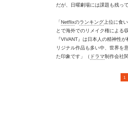
だが、日曜劇場には課題も残っ
「
Netflix
の
ランキング
上位に食い
とで海外でのリメイク権による
『VIVANT』は日本人の精神性が
リジナル作品も多い中、世界を
た印象です」（
ドラマ
制作会社
1