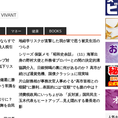
VIVANT
フ
マネー
健康
BOOKS
ならすで
地経学リスクが直撃した我が家で思う被災生活の
法人税引
つらさ
シリーズ 保阪メモ「昭和史余話」（11）海軍出
ンプ対
身の野村大使と外務省プロパーとの間の決定的溝
低下リス
協調介入、日銀恫喝の裏に何があるのか？ 高市が
続けば通貨危機、国債クラッシュに現実味
備選に勝
片山財務相が事務次官人事めぐる“高市首相との
いう常識を
暗闘”に勝利…表面的には“従順”でも腹の中は？
消費税政局にいっちょがみ 「反対派」国民民主・
取りに？
玉木代表もヒートアップ…見え隠れする最長老の
の舞を自民
影
人気