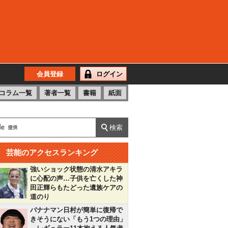
会員登録
ログイン
コラム一覧
著者一覧
書籍
紙面
芸能のアクセスランキング
強いショック状態の清水アキラ
に心配の声…子供を亡くした神
田正輝らもたどった遺族ケアの
道のり
バナナマン日村が簡単に復帰で
きそうにない「もう1つの理由」