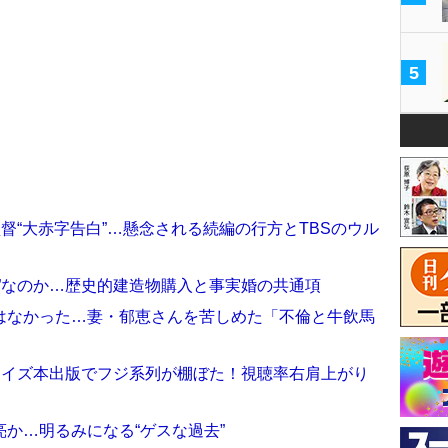
5
監督“大赤字告白”…懸念される続編の行方とTBSのウル
”なのか…歴史的建造物購入と事実婚の共通項
はなかった…妻・郁恵さんを苦しめた「不倫と牛飲馬
ノベライズ本出版でフジ系列が棚ぼた！視聴率右肩上がり
か…明るみになる“ゲスな過去”