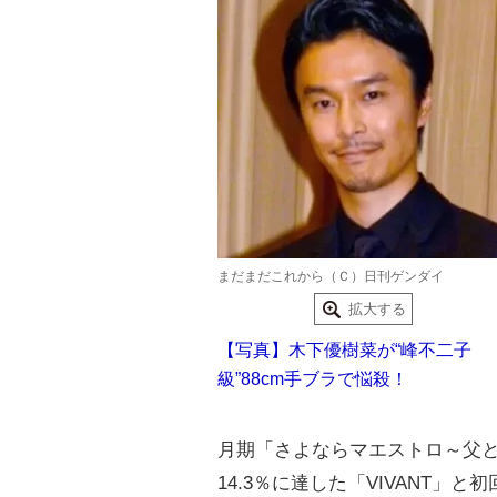
まだまだこれから（Ｃ）日刊ゲンダイ
拡大する
【写真】木下優樹菜が“峰不二子
級”88cm手ブラで悩殺！
月期「さよならマエストロ～父と
14.3％に達した「VIVANT