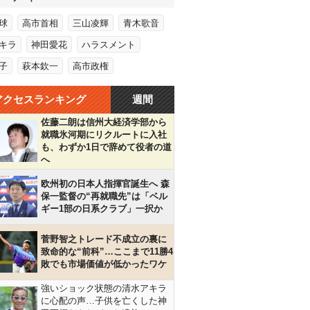
球
高市首相
三山凌輝
青木歌音
キラ
神田愛花
ハラスメント
子
萩本欽一
高市政権
アクセスランキング
週間
佐藤二朗は信州大経済学部から
就職氷河期にリクルートに入社
も、わずか1日で辞めて役者の道
へ
欧州初の日本人指揮官誕生へ 森
保一監督の“再就職先”は「ベル
ギー1部の日系クラブ」一択か
菅野智之トレード不成立の裏に
致命的な“前科”…ここまで11勝4
敗でも市場価値が低かったワケ
強いショック状態の清水アキラ
に心配の声…子供を亡くした神