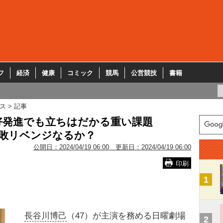
フ
経済
健康
コミック
競馬
公営競技
書籍
ス
記事
好発進でも立ちはだかる重い課題
惨敗リベンジなるか？
公開日：
2024/04/19 06:00
更新日：
2024/04/19 06:00
印刷
1
長谷川博己
（47）が主演を務める日曜劇場
2