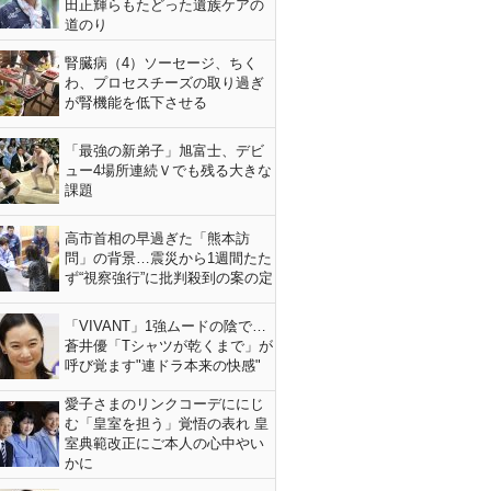
田正輝らもたどった遺族ケアの
道のり
腎臓病（4）ソーセージ、ちく
わ、プロセスチーズの取り過ぎ
が腎機能を低下させる
「最強の新弟子」旭富士、デビ
ュー4場所連続Ｖでも残る大きな
課題
高市首相の早過ぎた「熊本訪
問」の背景…震災から1週間たた
ず“視察強行”に批判殺到の案の定
「VIVANT」1強ムードの陰で…
蒼井優「Tシャツが乾くまで」が
呼び覚ます"連ドラ本来の快感"
愛子さまのリンクコーデににじ
む「皇室を担う」覚悟の表れ 皇
室典範改正にご本人の心中やい
かに