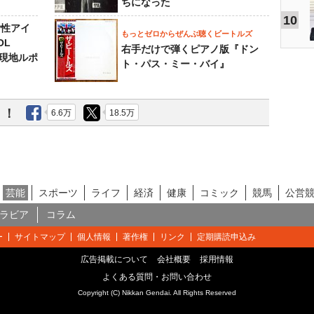
ちになった
10
女性アイ
もっとゼロからぜんぶ聴くビートルズ
OL
右手だけで弾くピアノ版『ドン
～現地ルポ
ト・パス・ミー・バイ』
う！
6.6万
18.5万
芸能
スポーツ
ライフ
経済
健康
コミック
競馬
公営
ラビア
コラム
ー
サイトマップ
個人情報
著作権
リンク
定期購読申込み
広告掲載について
会社概要
採用情報
よくある質問・お問い合わせ
Copyright (C) Nikkan Gendai. All Rights Reserved