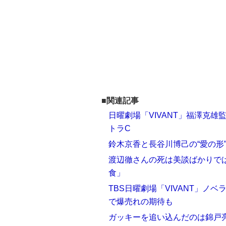
■関連記事
日曜劇場「VIVANT」福澤克雄
トラC
鈴木京香と長谷川博己の“愛の形
渡辺徹さんの死は美談ばかりで
食」
TBS日曜劇場「VIVANT」
で爆売れの期待も
ガッキーを追い込んだのは錦戸亮