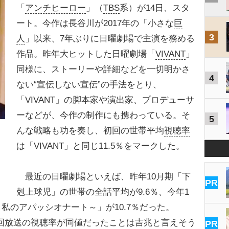
「
アンチヒーロー
」（
TBS
系）が14日、スタ
ート。今作は長谷川が2017年の「小さな
巨
3
人
」以来、7年ぶりに日曜劇場で主演を務める
作品。昨年大ヒットした日曜劇場「
VIVANT
」
同様に、ストーリーや詳細などを一切明かさ
4
ない“宣伝しない宣伝”の手法をとり、
「VIVANT」の脚本家や演出家、プロデューサ
ーなどが、今作の制作にも携わっている。そ
5
んな戦略も功を奏し、初回の世帯平均
視聴率
は「VIVANT」と同じ11.5％をマークした。
最近の日曜劇場といえば、昨年10月期「下
PR
剋上球児」の世帯の全話平均が9.6％、今年1
私のアパッシオナート～」が10.7％だった。
」と初回放送の視聴率が同値だったことは吉兆と言えそう
PR