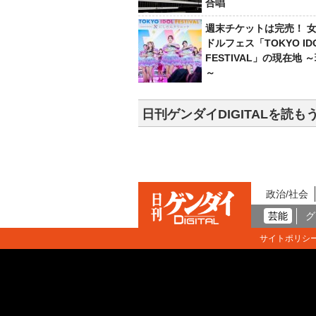
合唱
週末チケットは完売！ 
ドルフェス「TOKYO ID
FESTIVAL」の現在地 
～
日刊ゲンダイDIGITALを読も
政治/社会
芸能
グ
サイトポリシ