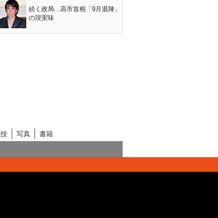
続く政局…高市首相「9月退陣」
の現実味
競技
写真
書籍