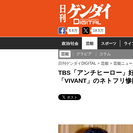
6.6万
18.5万
政治/社会
芸能
スポーツ
ライ
芸能
グラビア
コラム
日刊ゲンダイDIGITAL
芸能
芸能ニュー
TBS「アンチヒーロー」
「VIVANT」のネトフリ