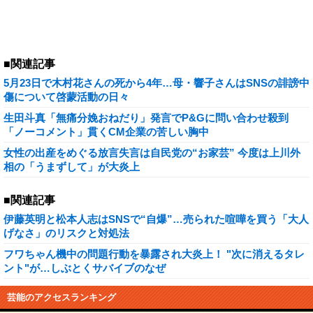
■関連記事
5月23日で木村花さんの死から4年…母・響子さんはSNSの誹謗中
傷について啓蒙活動の日々
生田斗真「無痛分娩おねだり」発言でP&Gに問い合わせ殺到
「ノーコメント」貫くCM企業の苦しい胸中
女性の出産をめぐる放言失言は自民党の“お家芸” 今度は上川外
相の「うまずして」が大炎上
■関連記事
伊藤英明と松本人志はSNSで“自爆”…売られた喧嘩を買う「大人
げなさ」のリスクと対処法
フワちゃん機中の問題行動を暴露され大炎上！ "次に消えるタレ
ント"が…しぶとくサバイブのなぜ
芸能のアクセスランキング