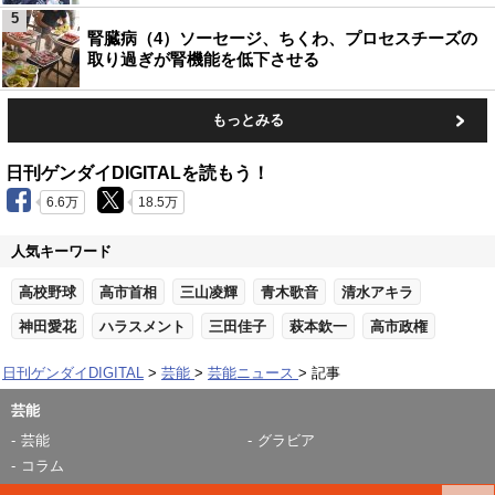
5
腎臓病（4）ソーセージ、ちくわ、プロセスチーズの
取り過ぎが腎機能を低下させる
もっとみる
日刊ゲンダイDIGITALを読もう！
6.6万
18.5万
人気キーワード
高校野球
高市首相
三山凌輝
青木歌音
清水アキラ
神田愛花
ハラスメント
三田佳子
萩本欽一
高市政権
日刊ゲンダイDIGITAL
芸能
芸能ニュース
記事
芸能
芸能
グラビア
コラム