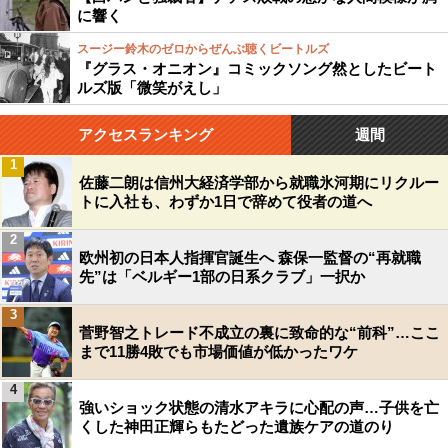
に響く
スージー鈴木のゼロからぜんぶ聴くビートルズ
『グラス・オニオン』コミックソング然としたビート
ルズ版「微笑がえし」
アクセスランキング
週間
1
佐藤二朗は信州大経済学部から就職氷河期にリクルー
トに入社も、わずか1日で辞めて役者の道へ
2
欧州初の日本人指揮官誕生へ 森保一監督の“再就職
先”は「ベルギー1部の日系クラブ」一択か
3
菅野智之トレード不成立の裏に致命的な“前科”…ここ
まで11勝4敗でも市場価値が低かったワケ
4
強いショック状態の清水アキラに心配の声…子供を亡
くした神田正輝らもたどった遺族ケアの道のり