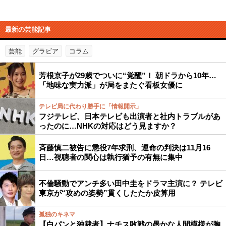
最新の芸能記事
芸能
グラビア
コラム
芳根京子が29歳でついに“覚醒”！ 朝ドラから10年…
「地味な実力派」が局をまたぐ看板女優に
テレビ局に代わり勝手に「情報開示」
フジテレビ、日本テレビも出演者と社内トラブルがあ
ったのに…NHKの対応はどう見ますか？
斉藤慎二被告に懲役7年求刑、運命の判決は11月16
日…視聴者の関心は執行猶予の有無に集中
不倫騒動でアンチ多い田中圭をドラマ主演に？ テレビ
東京が“攻めの姿勢”貫くしたたか皮算用
孤独のキネマ
【白パンと独裁者】ナチス敗戦の愚かな人間模様が胸