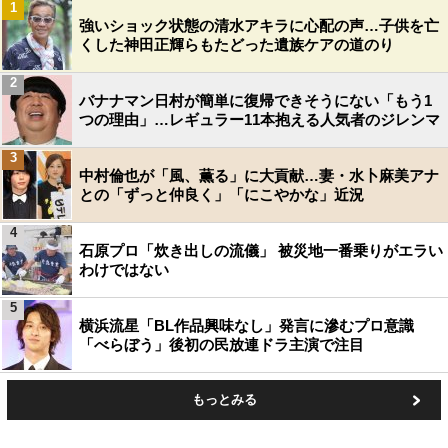
1
強いショック状態の清水アキラに心配の声…子供を亡
くした神田正輝らもたどった遺族ケアの道のり
2
バナナマン日村が簡単に復帰できそうにない「もう1
つの理由」…レギュラー11本抱える人気者のジレンマ
3
中村倫也が「風、薫る」に大貢献…妻・水卜麻美アナ
との「ずっと仲良く」「にこやかな」近況
4
石原プロ「炊き出しの流儀」 被災地一番乗りがエラい
わけではない
5
横浜流星「BL作品興味なし」発言に滲むプロ意識
「べらぼう」後初の民放連ドラ主演で注目
もっとみる