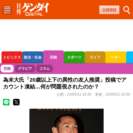
トピックス
政治・社会
芸能
スポーツ
ライフ
マネー
ボートレース
競輪
オートレース
芸能
グラビア
コラム
為末大氏「20歳以上下の異性の友人推奨」投稿でア
カウント凍結…何が問題視されたのか？
公開：
24/05/22 16:30
更新：
24/05/22 16:30