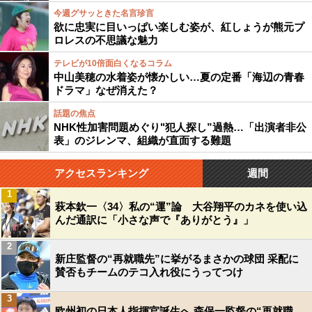
今週グサッときた名言珍言
欲に忠実に目いっぱい楽しむ姿が、紅しょうが熊元プ
ロレスの不思議な魅力
テレビが10倍面白くなるコラム
中山美穂の水着姿が懐かしい…夏の定番「海辺の青春
ドラマ」なぜ消えた？
話題の焦点
NHK性加害問題めぐり"犯人探し”過熱…「出演者非公
表」のジレンマ、組織が直面する難題
アクセスランキング
週間
1
萩本欽一〈34〉私の“運”論 大谷翔平のカネを使い込
んだ通訳に「小さな声で『ありがとう』」
2
新庄監督の“再就職先”に挙がるまさかの球団 采配に
賛否もチームのテコ入れ役にうってつけ
3
欧州初の日本人指揮官誕生へ 森保一監督の“再就職