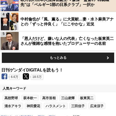
先”は「ベルギー1部の日系クラブ」一択か
4
中村倫也が「風、薫る」に大貢献…妻・水卜麻美アナ
との「ずっと仲良く」「にこやかな」近況
5
「恩人だけど、嫌いな人の代表」亡くなった板東英二
さんが複雑な感情を抱いたプロデューサーの名前
もっとみる
日刊ゲンダイDIGITALを読もう！
6.6万
18.5万
人気キーワード
高校野球
萩本欽一
高市首相
三山凌輝
板東英二
清水アキラ
神田愛花
ハラスメント
三田佳子
広末涼子