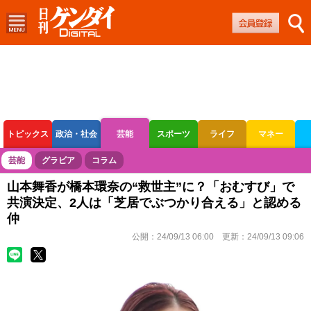
トピックス
政治・社会
芸能
スポーツ
ライフ
マネー
ボートレース
競輪
オートレース
芸能
グラビア
コラム
山本舞香が橋本環奈の“救世主”に？「おむすび」で
共演決定、2人は「芝居でぶつかり合える」と認める
仲
公開：
24/09/13 06:00
更新：
24/09/13 09:06