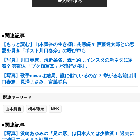
全文表示する
■関連記事
【もっと読む】山本舞香の生き様に共感続々 伊藤健太郎との恋
愛を貫き「ポスト川口春奈」の呼び声も
【写真】川口春奈、清野菜名、森七菜…インスタの新ネタに定
着？ 芸能人「プク顔写真」が流行の兆し
【写真】歌手miwaは結局、誰に似ているのか？ 挙がる名前は川
口春奈、長澤まさみ、宮脇咲良…
関連キーワード
山本舞香
橋本環奈
NHK
■関連記事
【写真】浜崎あゆみの「足の形」は日本人では少数派！ 過去に
は池田エライザも話題に