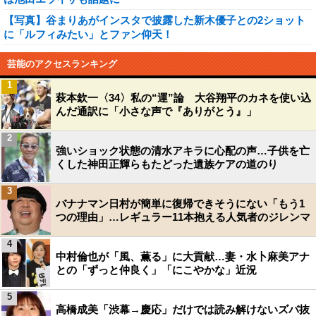
【写真】谷まりあがインスタで披露した新木優子との2ショット
に「ルフィみたい」とファン仰天！
芸能のアクセスランキング
1
萩本欽一〈34〉私の“運”論 大谷翔平のカネを使い込
んだ通訳に「小さな声で『ありがとう』」
2
強いショック状態の清水アキラに心配の声…子供を亡
くした神田正輝らもたどった遺族ケアの道のり
3
バナナマン日村が簡単に復帰できそうにない「もう1
つの理由」…レギュラー11本抱える人気者のジレンマ
4
中村倫也が「風、薫る」に大貢献…妻・水卜麻美アナ
との「ずっと仲良く」「にこやかな」近況
5
高橋成美「渋幕→慶応」だけでは読み解けないズバ抜