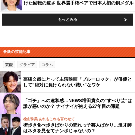
けた回転の速さ 世界選手権ペアで日本人初の銅メダル
もっとみる
最新の芸能記事
芸能
グラビア
コラム
高橋文哉にとって主演映画「ブルーロック」が俳優と
して“絶対に負けられない戦い”なワケ
「ゴチ」への違和感…NEWS増田貴久の“すべり芸”は
誰が悪いのか？ ナイナイが抱える27年目の課題
桧山珠美 あれもこれも言わせて
街歩き食べ歩きばかりの売れっ子芸人ばかり…漫才師
はネタを見せてナンボじゃないの？