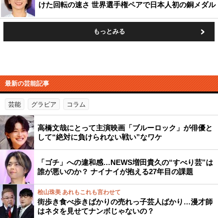
けた回転の速さ 世界選手権ペアで日本人初の銅メダル
もっとみる
最新の芸能記事
芸能
グラビア
コラム
高橋文哉にとって主演映画「ブルーロック」が俳優と
して“絶対に負けられない戦い”なワケ
「ゴチ」への違和感…NEWS増田貴久の“すべり芸”は
誰が悪いのか？ ナイナイが抱える27年目の課題
桧山珠美 あれもこれも言わせて
街歩き食べ歩きばかりの売れっ子芸人ばかり…漫才師
はネタを見せてナンボじゃないの？