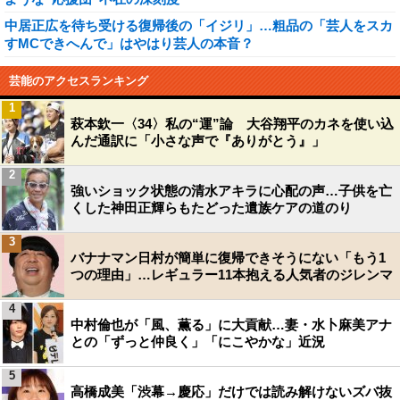
中居正広を待ち受ける復帰後の「イジリ」…粗品の「芸人をスカ
すMCできへんで」はやはり芸人の本音？
芸能のアクセスランキング
1
萩本欽一〈34〉私の“運”論 大谷翔平のカネを使い込
んだ通訳に「小さな声で『ありがとう』」
2
強いショック状態の清水アキラに心配の声…子供を亡
くした神田正輝らもたどった遺族ケアの道のり
3
バナナマン日村が簡単に復帰できそうにない「もう1
つの理由」…レギュラー11本抱える人気者のジレンマ
4
中村倫也が「風、薫る」に大貢献…妻・水卜麻美アナ
との「ずっと仲良く」「にこやかな」近況
5
高橋成美「渋幕→慶応」だけでは読み解けないズバ抜