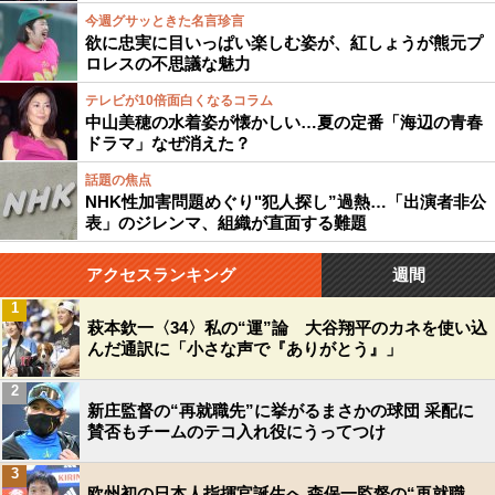
今週グサッときた名言珍言
欲に忠実に目いっぱい楽しむ姿が、紅しょうが熊元プ
ロレスの不思議な魅力
テレビが10倍面白くなるコラム
中山美穂の水着姿が懐かしい…夏の定番「海辺の青春
ドラマ」なぜ消えた？
話題の焦点
NHK性加害問題めぐり"犯人探し”過熱…「出演者非公
表」のジレンマ、組織が直面する難題
アクセスランキング
週間
1
萩本欽一〈34〉私の“運”論 大谷翔平のカネを使い込
んだ通訳に「小さな声で『ありがとう』」
2
新庄監督の“再就職先”に挙がるまさかの球団 采配に
賛否もチームのテコ入れ役にうってつけ
3
欧州初の日本人指揮官誕生へ 森保一監督の“再就職