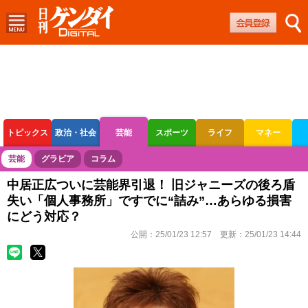
トピックス
政治・社会
芸能
スポーツ
ライフ
マネー
ボートレース
競輪
オートレース
芸能
グラビア
コラム
中居正広ついに芸能界引退！ 旧ジャニーズの後ろ盾
失い「個人事務所」ですでに“詰み”…あらゆる損害
にどう対応？
公開：
25/01/23 12:57
更新：
25/01/23 14:44