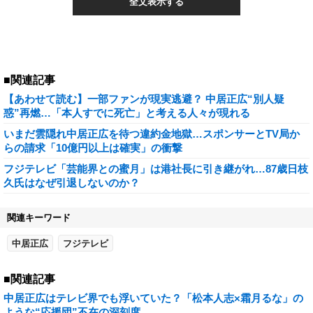
全文表示する
■関連記事
【あわせて読む】一部ファンが現実逃避？ 中居正広“別人疑
惑”再燃…「本人すでに死亡」と考える人々が現れる
いまだ雲隠れ中居正広を待つ違約金地獄…スポンサーとTV局か
らの請求「10億円以上は確実」の衝撃
フジテレビ「芸能界との蜜月」は港社長に引き継がれ…87歳日枝
久氏はなぜ引退しないのか？
関連キーワード
中居正広
フジテレビ
■関連記事
中居正広はテレビ界でも浮いていた？「松本人志×霜月るな」の
ような“応援団”不在の深刻度