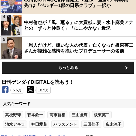
先”は「ベルギー1部の日系クラブ」一択か
4
中村倫也が「風、薫る」に大貢献…妻・水卜麻美アナ
との「ずっと仲良く」「にこやかな」近況
5
「恩人だけど、嫌いな人の代表」亡くなった板東英二
さんが複雑な感情を抱いたプロデューサーの名前
もっとみる
日刊ゲンダイDIGITALを読もう！
6.6万
18.5万
人気キーワード
高校野球
萩本欽一
高市首相
三山凌輝
板東英二
清水アキラ
神田愛花
ハラスメント
三田佳子
広末涼子