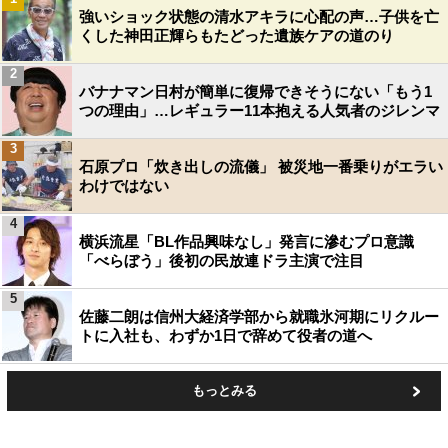
強いショック状態の清水アキラに心配の声…子供を亡
くした神田正輝らもたどった遺族ケアの道のり
2
バナナマン日村が簡単に復帰できそうにない「もう1
つの理由」…レギュラー11本抱える人気者のジレンマ
3
石原プロ「炊き出しの流儀」 被災地一番乗りがエラい
わけではない
4
横浜流星「BL作品興味なし」発言に滲むプロ意識
「べらぼう」後初の民放連ドラ主演で注目
5
佐藤二朗は信州大経済学部から就職氷河期にリクルー
トに入社も、わずか1日で辞めて役者の道へ
もっとみる