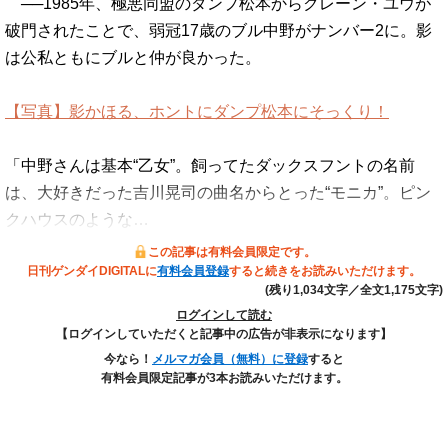
──1985年、極悪同盟のダンプ松本からクレーン・ユウが
破門されたことで、弱冠17歳のブル中野がナンバー2に。影
は公私ともにブルと仲が良かった。
【写真】影かほる、ホントにダンプ松本にそっくり！
「中野さんは基本“乙女”。飼ってたダックスフントの名前
は、大好きだった吉川晃司の曲名からとった“モニカ”。ピン
クハウスのような…
この記事は有料会員限定です。
日刊ゲンダイDIGITALに
有料会員登録
すると続きをお読みいただけます。
(残り1,034文字／全文1,175文字)
ログインして読む
【ログインしていただくと記事中の広告が非表示になります】
今なら！
メルマガ会員（無料）に登録
すると
有料会員限定記事が3本お読みいただけます。