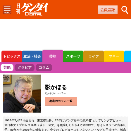
トピックス
政治・社会
芸能
スポーツ
ライフ
マネー
ボートレース
競輪
オートレース
芸能
グラビア
コラム
影かほる
元女子プロレスラー
著者のコラム一覧
1963年5月23日生まれ、東京都出身。85年に“ダンプ松本の影武者”としてリングデビュー。
全日本女子プロレス興業（以下、全女）を創業した松永4兄弟の姪で、母はレスラーの吉葉礼
子。89年から2005年の解散まで、全女のプロデュースやマネジメントなどを手掛けた、松永