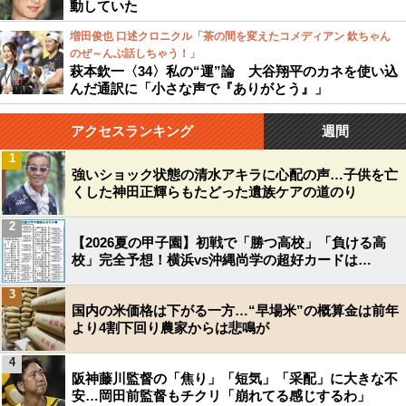
動していた
増田俊也 口述クロニクル「茶の間を変えたコメディアン 欽ちゃん
のぜ～んぶ話しちゃう！」
萩本欽一〈34〉私の“運”論 大谷翔平のカネを使い込
んだ通訳に「小さな声で『ありがとう』」
アクセスランキング
週間
1
強いショック状態の清水アキラに心配の声…子供を亡
くした神田正輝らもたどった遺族ケアの道のり
2
【2026夏の甲子園】初戦で「勝つ高校」「負ける高
校」完全予想！横浜vs沖縄尚学の超好カードは…
3
国内の米価格は下がる一方…“早場米”の概算金は前年
より4割下回り農家からは悲鳴が
4
阪神藤川監督の「焦り」「短気」「采配」に大きな不
安…岡田前監督もチクリ「崩れてる感じするわ」