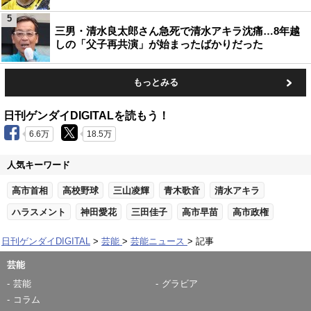
5
三男・清水良太郎さん急死で清水アキラ沈痛…8年越
しの「父子再共演」が始まったばかりだった
もっとみる
日刊ゲンダイDIGITALを読もう！
6.6万
18.5万
人気キーワード
高市首相
高校野球
三山凌輝
青木歌音
清水アキラ
ハラスメント
神田愛花
三田佳子
高市早苗
高市政権
日刊ゲンダイDIGITAL
芸能
芸能ニュース
記事
芸能
芸能
グラビア
コラム