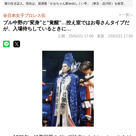
家の生き証人。現在は、居酒屋「かおちゃん家deめしくい亭」（東京・品川区）を経営。
> 一覧へ
全日本女子プロレス伝
ブル中野の“変身”と“覚醒”…控え室ではお母さんタイプだ
が、入場待ちしているときに…
公開：
25/02/21 17:00
更新：
25/02/21 17:00