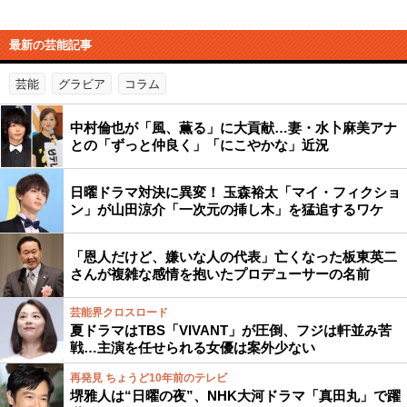
最新の芸能記事
芸能
グラビア
コラム
中村倫也が「風、薫る」に大貢献…妻・水卜麻美アナ
との「ずっと仲良く」「にこやかな」近況
日曜ドラマ対決に異変！ 玉森裕太「マイ・フィクショ
ン」が山田涼介「一次元の挿し木」を猛追するワケ
「恩人だけど、嫌いな人の代表」亡くなった板東英二
さんが複雑な感情を抱いたプロデューサーの名前
芸能界クロスロード
夏ドラマはTBS「VIVANT」が圧倒、フジは軒並み苦
戦…主演を任せられる女優は案外少ない
再発見 ちょうど10年前のテレビ
堺雅人は“日曜の夜”、NHK大河ドラマ「真田丸」で躍