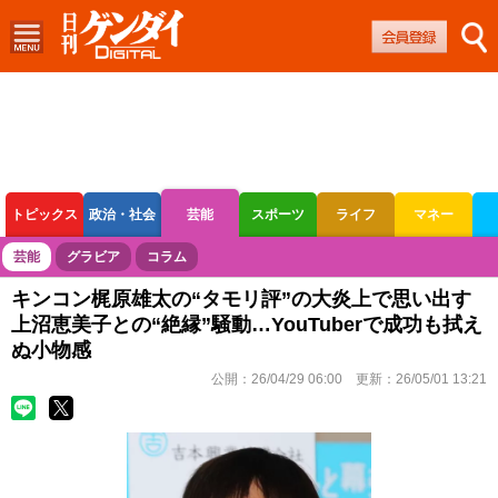
トピックス
政治・社会
芸能
スポーツ
ライフ
マネー
ボートレース
競輪
オートレース
芸能
グラビア
コラム
キンコン梶原雄太の“タモリ評”の大炎上で思い出す
上沼恵美子との“絶縁”騒動…YouTuberで成功も拭え
ぬ小物感
公開：
26/04/29 06:00
更新：
26/05/01 13:21