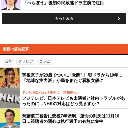
「べらぼう」後初の民放連ドラ主演で注目
もっとみる
最新の芸能記事
芸能
グラビア
コラム
芳根京子が29歳でついに“覚醒”！ 朝ドラから10年…
「地味な実力派」が局をまたぐ看板女優に
テレビ局に代わり勝手に「情報開示」
フジテレビ、日本テレビも出演者と社内トラブルがあ
ったのに…NHKの対応はどう見ますか？
斉藤慎二被告に懲役7年求刑、運命の判決は11月16
日…視聴者の関心は執行猶予の有無に集中