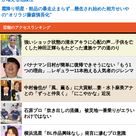
霜降り明星・粗品の暴走止まらず…懸念され始めた相方せいや
の“オリラジ藤森慎吾化”
芸能のアクセスランキング
1
強いショック状態の清水アキラに心配の声…子供を亡
くした神田正輝らもたどった遺族ケアの道のり
2
バナナマン日村が簡単に復帰できそうにない「もう1
つの理由」…レギュラー11本抱える人気者のジレンマ
3
中村倫也が「風、薫る」に大貢献…妻・水卜麻美アナ
との「ずっと仲良く」「にこやかな」近況
4
石原プロ「炊き出しの流儀」 被災地一番乗りがエラい
わけではない
5
横浜流星「BL作品興味なし」発言に滲むプロ意識