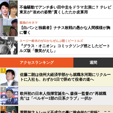
不倫騒動でアンチ多い田中圭をドラマ主演に？ テレビ
東京が“攻めの姿勢”貫くしたたか皮算用
孤独のキネマ
【白パンと独裁者】ナチス敗戦の愚かな人間模様が胸
に響く
スージー鈴木のゼロからぜんぶ聴くビートルズ
『グラス・オニオン』コミックソング然としたビート
ルズ版「微笑がえし」
アクセスランキング
週間
1
佐藤二朗は信州大経済学部から就職氷河期にリクルー
トに入社も、わずか1日で辞めて役者の道へ
2
欧州初の日本人指揮官誕生へ 森保一監督の“再就職
先”は「ベルギー1部の日系クラブ」一択か
3
菅野智之トレード不成立の裏に致命的な“前科”…ここ