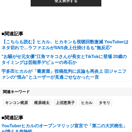
全文表示する
■関連記事
【こちらも読む】ヒカル、ヒカキンも視聴回数激減 YouTuberは
ネタ切れで…ラファエルがSNS炎上仕掛けるも"無反応"
"お騒がせ元女優"江角マキコさんが長女とTikTokに登場 20歳の
タイミングは芸能界デビューの布石か
宇多田ヒカルが「蕎麦屋」投稿批判に反論も再炎上 旧ジャニフ
ァンの“恨み”とユーザーが見過ごせなかった一言
関連キーワード
キンコン梶原
梶原雄太
上沼恵美子
ヒカル
タモリ
■関連記事
YouTuberヒカルのオープンマリッジ宣言で「第二の大沢樹生」
が増える危険性