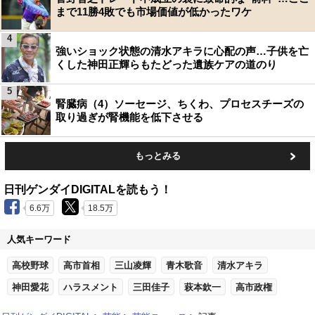
まで11勝4敗でも市場価値が低かったワケ
4
強いショック状態の清水アキラに心配の声…子供を亡
くした神田正輝らもたどった遺族ケアの道のり
5
腎臓病（4）ソーセージ、ちくわ、プロセスチーズの
取り過ぎが腎機能を低下させる
もっとみる
日刊ゲンダイDIGITALを読もう！
6.6万
18.5万
人気キーワード
高校野球
高市首相
三山凌輝
青木歌音
清水アキラ
神田愛花
ハラスメント
三田佳子
萩本欽一
高市政権