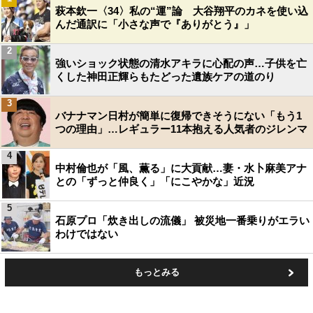
萩本欽一〈34〉私の“運”論 大谷翔平のカネを使い込
んだ通訳に「小さな声で『ありがとう』」
2
強いショック状態の清水アキラに心配の声…子供を亡
くした神田正輝らもたどった遺族ケアの道のり
3
バナナマン日村が簡単に復帰できそうにない「もう1
つの理由」…レギュラー11本抱える人気者のジレンマ
4
中村倫也が「風、薫る」に大貢献…妻・水卜麻美アナ
との「ずっと仲良く」「にこやかな」近況
5
石原プロ「炊き出しの流儀」 被災地一番乗りがエラい
わけではない
もっとみる