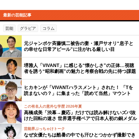
最新の芸能記事
芸能
グラビア
コラム
元ジャンポケ斉藤慎二被告の妻・瀬戸サオリ“息子と
の幸せな日常アピール”に注がれる厳しい目
堺雅人「VIVANT」に感じる“懐かしさ”の正体…視聴
者を誘う“昭和劇画”の魅力と考察合戦の先に待つ課題
ヒカキンが「VIVANTハラスメント」された！ 「Tを
読まないの？」に集まった「読めて当然」マウント
この有名人の意外な学歴 2026年夏
高橋成美「渋幕→慶応」だけでは読み解けないズバ抜
けた回転の速さ 世界選手権ペアで日本人初の銅メダル
芸能界ぶっちゃけトーク
なぜ女優たちは酷暑の中でも汗ひとつかかず撮影でき