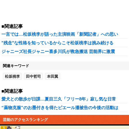
■関連記事
一言では…松坂桃李が語った主演映画「新聞記者」への思い
"残念"な性格を知っているからこそ松坂桃李は挑み続ける
ジャニーズ社長ジャニー喜多川氏が救急搬送 芸能界に激震
関連キーワード
松坂桃李
田中哲司
本田翼
■関連記事
愛犬との散歩が日課…夏目三久「フリー8年」寂し気な日常
“薬物克服”のお墨付きを得たピエール瀧被告の今後の活動は
芸能のアクセスランキング
1