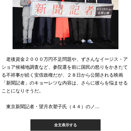
老後資金２０００万円不足問題や、ずさんなイージス・ア
ショア候補地調査など、参院選を前に国民の怒りをかきたて
る不祥事が続く安倍政権だが、２８日から公開される映画
「新聞記者」のキョーレツな内容は、さらに彼らを悩ませる
ことになりそうだ。
東京新聞記者・望月衣塑子氏（４４）のノ…
全文表示する