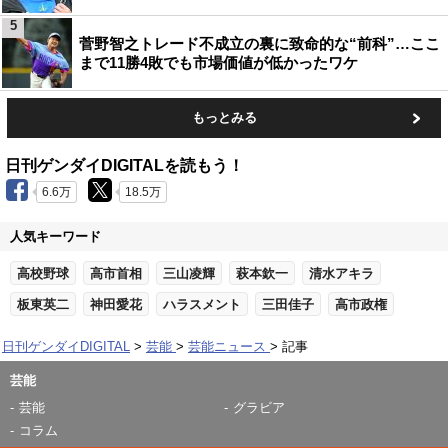
5
菅野智之トレード不成立の裏に致命的な“前科”…ここ
まで11勝4敗でも市場価値が低かったワケ
もっとみる
日刊ゲンダイDIGITALを読もう！
6.6万
18.5万
人気キーワード
高校野球
高市首相
三山凌輝
萩本欽一
清水アキラ
板東英二
神田愛花
ハラスメント
三田佳子
高市政権
日刊ゲンダイDIGITAL
芸能
芸能ニュース
記事
芸能
芸能
グラビア
コラム