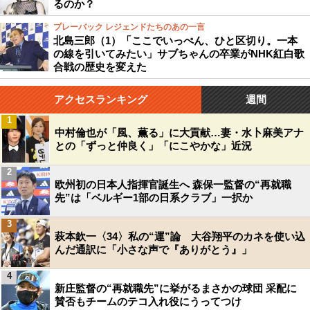
るのか？
プレーバック レジェンドたちのあの一言
北島三郎（1）「ここでいっぺん、ひと区切り。一本
の線を引いてみたい」サブちゃんの卒業がNHK紅白歌
合戦の歴史を変えた
アクセスランキング
週間
1
中村倫也が「風、薫る」に大貢献…妻・水卜麻美アナ
との「ずっと仲良く」「にこやかな」近況
2
欧州初の日本人指揮官誕生へ 森保一監督の“再就職
先”は「ベルギー1部の日系クラブ」一択か
3
萩本欽一〈34〉私の“運”論 大谷翔平のカネを使い込
んだ通訳に「小さな声で『ありがとう』」
4
新庄監督の“再就職先”に挙がるまさかの球団 采配に
賛否もチームのテコ入れ役にうってつけ