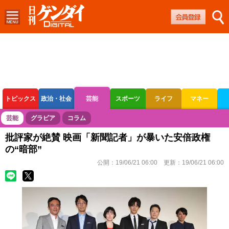
トピックス
政治・社会
芸能
スポーツ
ライフ
マネー
ボートレース
競輪
オートレース
芸能
グラビア
コラム
批評家が絶賛 映画「新聞記者」が暴いた安倍政権
の“暗部”
公開：
19/06/21 06:00
更新：
19/06/21 06:00