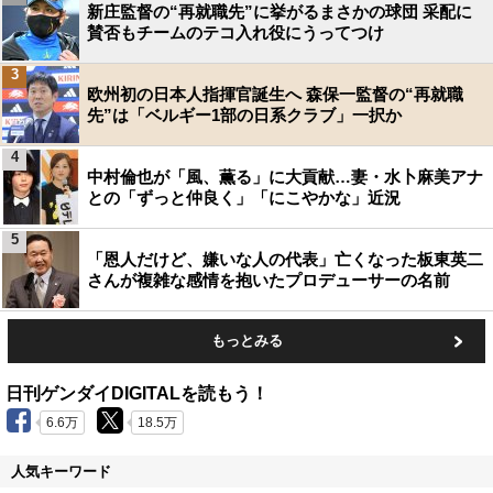
新庄監督の“再就職先”に挙がるまさかの球団 采配に
賛否もチームのテコ入れ役にうってつけ
3
欧州初の日本人指揮官誕生へ 森保一監督の“再就職
先”は「ベルギー1部の日系クラブ」一択か
4
中村倫也が「風、薫る」に大貢献…妻・水卜麻美アナ
との「ずっと仲良く」「にこやかな」近況
5
「恩人だけど、嫌いな人の代表」亡くなった板東英二
さんが複雑な感情を抱いたプロデューサーの名前
もっとみる
日刊ゲンダイDIGITALを読もう！
6.6万
18.5万
人気キーワード