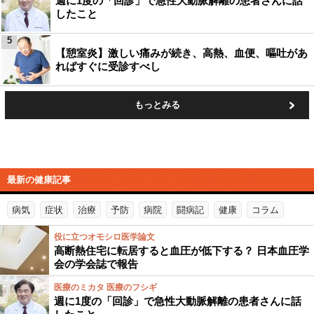
週に1度の「回診」で急性大動脈解離の患者さんに話
したこと
5
【憩室炎】激しい痛みが続き、高熱、血便、嘔吐があ
ればすぐに受診すべし
もっとみる
最新の健康記事
病気
症状
治療
予防
病院
闘病記
健康
コラム
役に立つオモシロ医学論文
高断熱住宅に転居すると血圧が低下する？ 日本血圧学
会の学会誌で報告
医療のミカタ 医療のフシギ
週に1度の「回診」で急性大動脈解離の患者さんに話