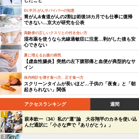
したこと
Dr.中川 がんサバイバーの知恵
胃がん&食道がんの2割は術後18カ月でも仕事に復帰
できない…京大が研究を公表
高齢者の正しいクスリとの付き合い方
湿布薬を使うなら光線過敏症に注意…剥がした後も安
心できない
夏に増えるお腹の病気
【虚血性腸炎】突然の左下腹部痛と血便が典型的なサ
イン
体内時計を壊す食べ方、正す食べ方
スクリーンタイムが長いほど…子供の「夜食」と「朝
起きられない」関係
アクセスランキング
週間
1
萩本欽一〈34〉私の“運”論 大谷翔平のカネを使い込
んだ通訳に「小さな声で『ありがとう』」
2