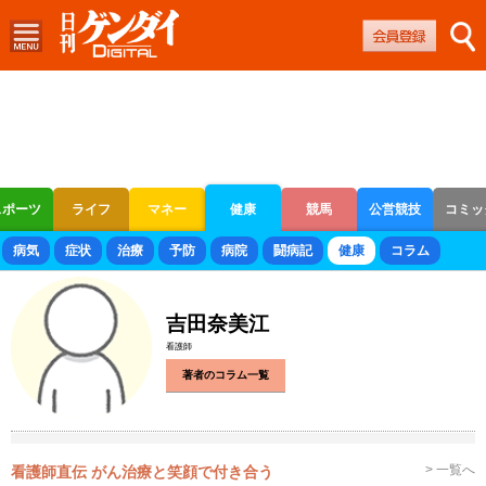
スポーツ
ライフ
マネー
健康
競馬
公営競技
コミッ
ボートレース
競輪
オートレース
病気
症状
治療
予防
病院
闘病記
健康
コラム
吉田奈美江
看護師
著者のコラム一覧
> 一覧へ
看護師直伝 がん治療と笑顔で付き合う