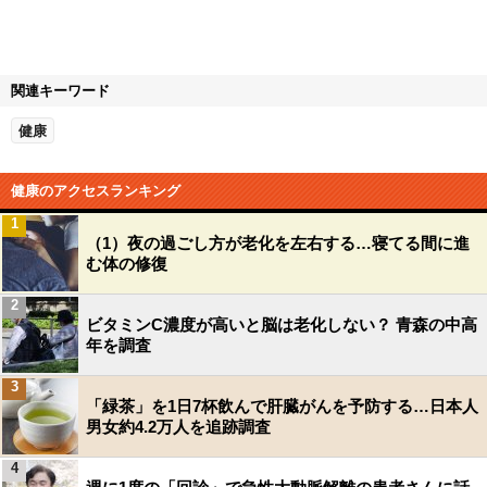
関連キーワード
健康
健康のアクセスランキング
1
（1）夜の過ごし方が老化を左右する…寝てる間に進
む体の修復
2
ビタミンC濃度が高いと脳は老化しない？ 青森の中高
年を調査
3
「緑茶」を1日7杯飲んで肝臓がんを予防する…日本人
男女約4.2万人を追跡調査
4