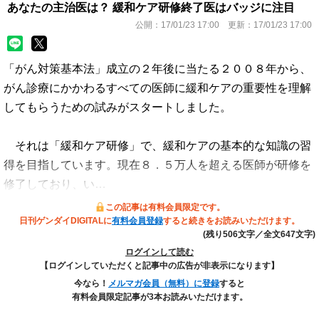
あなたの主治医は？ 緩和ケア研修終了医はバッジに注目
公開：
17/01/23 17:00
更新：
17/01/23 17:00
「がん対策基本法」成立の２年後に当たる２００８年から、
がん診療にかかわるすべての医師に緩和ケアの重要性を理解
してもらうための試みがスタートしました。
それは「緩和ケア研修」で、緩和ケアの基本的な知識の習
得を目指しています。現在８．５万人を超える医師が研修を
修了しており、い…
この記事は有料会員限定です。
日刊ゲンダイDIGITALに
有料会員登録
すると続きをお読みいただけます。
(残り506文字／全文647文字)
ログインして読む
【ログインしていただくと記事中の広告が非表示になります】
今なら！
メルマガ会員（無料）に登録
すると
有料会員限定記事が3本お読みいただけます。