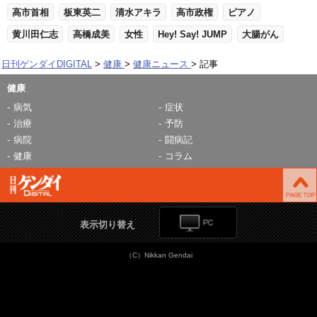
高市首相
板東英二
清水アキラ
高市政権
ピアノ
黄川田仁志
高橋成美
女性
Hey! Say! JUMP
大腸がん
日刊ゲンダイDIGITAL
健康
健康ニュース
記事
健康
病気
症状
治療
予防
病院
闘病記
健康
コラム
表示切り替え
（C）Nikkan Gendai