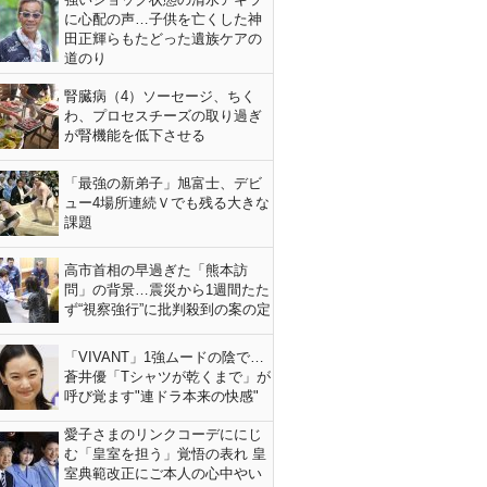
に心配の声…子供を亡くした神
田正輝らもたどった遺族ケアの
道のり
腎臓病（4）ソーセージ、ちく
わ、プロセスチーズの取り過ぎ
が腎機能を低下させる
「最強の新弟子」旭富士、デビ
ュー4場所連続Ｖでも残る大きな
課題
高市首相の早過ぎた「熊本訪
問」の背景…震災から1週間たた
ず“視察強行”に批判殺到の案の定
「VIVANT」1強ムードの陰で…
蒼井優「Tシャツが乾くまで」が
呼び覚ます"連ドラ本来の快感"
愛子さまのリンクコーデににじ
む「皇室を担う」覚悟の表れ 皇
室典範改正にご本人の心中やい