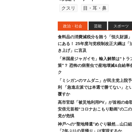
クスリ
目・耳・鼻
政治・社会
芸能
スポーツ
食料品の消費減税分を賄う「恒久財源」
にある！ 25年度与党税制改正大綱は「
き上げ」に言及
「米国産ジャガイモ」輸入解禁は“トラ
策”？ 恐怖の病害虫で産地壊滅&自給率
ク
「ミシガンのマムダニ」が民主党上院予
利 「急進左派では本選で勝てない」と
覆すか
高市官邸「被災地利用PV」が首相の命
安倍元首相“コロナおこもり動画”の二
党が危惧
神戸への“聖地帰還”めぐり騒然…山口
「7年ぶりの里帰り」は実現するか