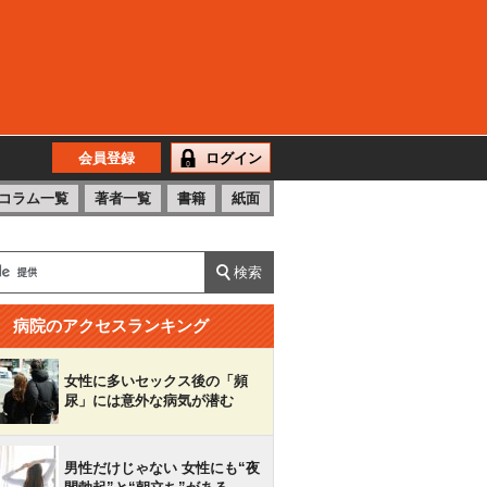
会員登録
ログイン
コラム一覧
著者一覧
書籍
紙面
病院のアクセスランキング
女性に多いセックス後の「頻
尿」には意外な病気が潜む
男性だけじゃない 女性にも“夜