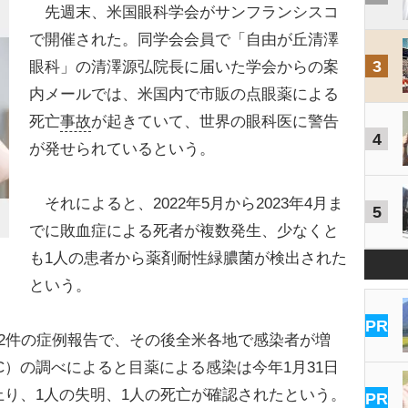
先週末、米国眼科学会がサンフランシスコ
で開催された。同学会会員で「自由が丘清澤
3
眼科」の清澤源弘院長に届いた学会からの案
内メールでは、米国内で市販の点眼薬による
死亡
事故
が起きていて、世界の眼科医に警告
4
が発せられているという。
それによると、2022年5月から2023年4月ま
5
でに敗血症による死者が複数発生、少なくと
も1人の患者から薬剤耐性緑膿菌が検出された
という。
PR
た2件の症例報告で、その後全米各地で感染者が増
C）の調べによると目薬による感染は今年1月31日
に上り、1人の失明、1人の死亡が確認されたという。
PR