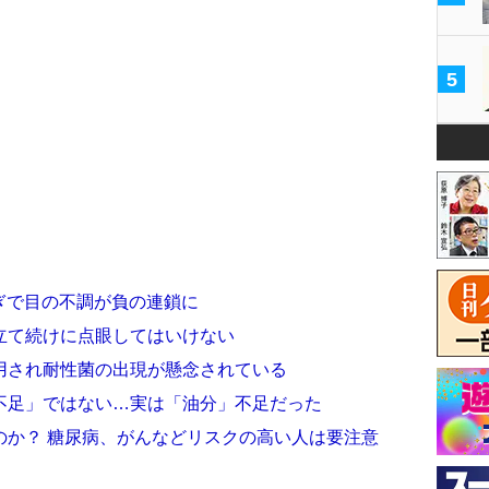
5
すぎで目の不調が負の連鎖に
立て続けに点眼してはいけない
用され耐性菌の出現が懸念されている
不足」ではない…実は「油分」不足だった
のか？ 糖尿病、がんなどリスクの高い人は要注意