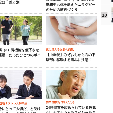
設は千差万別
勤務中も体を鍛えた…ラグビー
のための筋肉づくり
10
夏に増えるお腹の病気
病（3）腎機能を低下させ
【虫垂炎】みぞおちから右の下
運動…たったひとつのポイ
腹部に移動する痛みに注意！
独白 愉快な“病人”たち
証明！ストレス解消法
24時間首を絞められている感覚
分にとって大切だ」と受け
が…天才ナカムラスペシャルさ