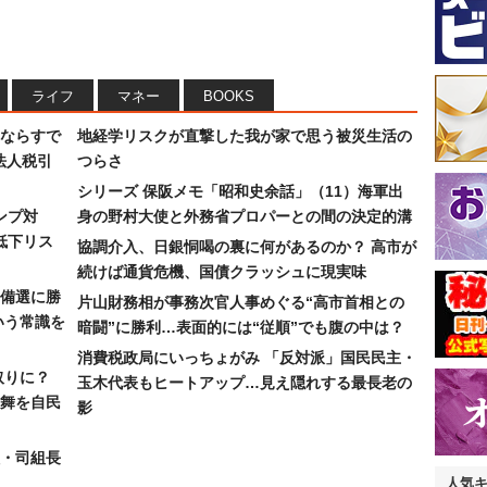
ライフ
マネー
BOOKS
ならすで
地経学リスクが直撃した我が家で思う被災生活の
法人税引
つらさ
シリーズ 保阪メモ「昭和史余話」（11）海軍出
ンプ対
身の野村大使と外務省プロパーとの間の決定的溝
低下リス
協調介入、日銀恫喝の裏に何があるのか？ 高市が
続けば通貨危機、国債クラッシュに現実味
備選に勝
片山財務相が事務次官人事めぐる“高市首相との
いう常識を
暗闘”に勝利…表面的には“従順”でも腹の中は？
消費税政局にいっちょがみ 「反対派」国民民主・
取りに？
玉木代表もヒートアップ…見え隠れする最長老の
の舞を自民
影
組・司組長
人気