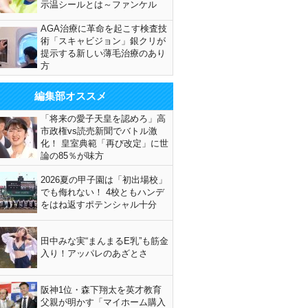
示温シールとは～ファンケル
AGA治療に革命を起こす検査技
術「スキャビジョン」銀クリが
提示する新しい薄毛治療のあり
方
編集部オススメ
「将来の愛子天皇を認めろ」高
市政権vs読売新聞でバトル激
化！ 皇室典範「再び改定」に世
論の85％が味方
2026夏の甲子園は「初出場校」
でも侮れない！ 4校ともハンデ
をはね返すポテンシャル十分
田中みな実“まんまるE乳”も筋金
入り！アッパレのあざとさ
阪神1位・森下翔太を英才教育
父親が明かす「マイホーム購入