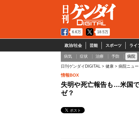
6.6万
18.5万
政治/社会
芸能
スポーツ
ライ
病気
症状
治療
予防
病院
日刊ゲンダイDIGITAL
健康
病院ニュー
情報BOX
失明や死亡報告も…米国
ゼ？