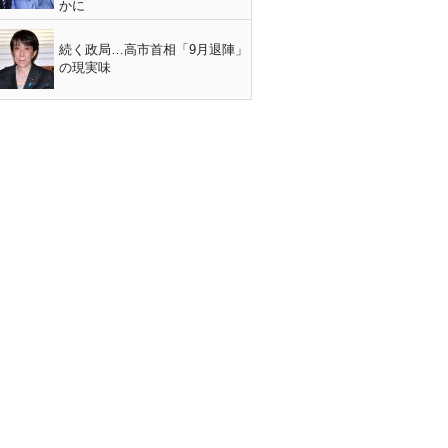
かに
続く政局…高市首相「9月退陣」
の現実味