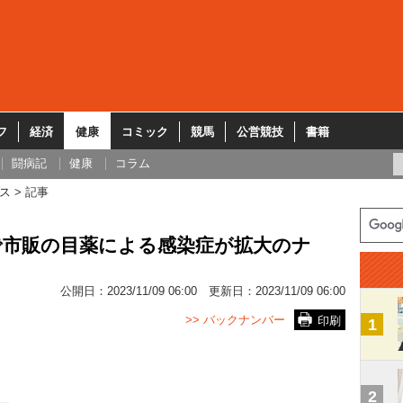
フ
経済
健康
コミック
競馬
公営競技
書籍
闘病記
健康
コラム
ス
記事
で市販の目薬による感染症が拡大のナ
公開日：
2023/11/09 06:00
更新日：
2023/11/09 06:00
>> バックナンバー
印刷
1
2