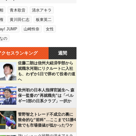
相
青木歌音
清水アキラ
権
黄川田仁志
板東英二
Say! JUMP
山崎怜奈
女性
なの
アクセスランキング
週間
佐藤二朗は信州大経済学部から
就職氷河期にリクルートに入社
も、わずか1日で辞めて役者の道
へ
欧州初の日本人指揮官誕生へ 森
保一監督の“再就職先”は「ベル
ギー1部の日系クラブ」一択か
菅野智之トレード不成立の裏に
致命的な“前科”…ここまで11勝4
敗でも市場価値が低かったワケ
強いショック状態の清水アキラ