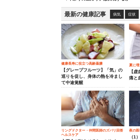
最新の健康記事
病気
症状
健康長寿に役立つ高齢薬膳
夏に増
【グレープフルーツ】「気」の
【虚
巡りを促し、身体の熱を冷まし
痛と
て中途覚醒
リングドクター・仲間医師のズバリ回答
夜の医
ヘルスケア
（1