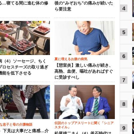
る…寝てる間に進む体の修
後の“みぞおち”の痛みが続いた
4
ら要注意
5
6
夏に増えるお腹の病気
病（4）ソーセージ、ちく
【憩室炎】激しい痛みが続き、
プロセスチーズの取り過ぎ
高熱、血便、嘔吐があればすぐ
機能を低下させる
に受診すべし
7
8
伝説のトップアスリートに聞く「シニア
な息子と母の介護物語
9
スタイル」
0）下見は大事だと痛感…介
松尾雄二さん（4）釜石時代は