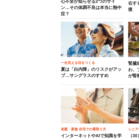
心不全が知らせる2つのサイ
右す
ン…その体調不良は本当に熱中
復
症？
一生見える目をつくる
腎臓
夏は「白内障」のリスクがアッ
わ、
プ…サングラスのすすめ
が腎
老親・家族 在宅での看取り方
シニア
インターネットやAIで知識を学
（3