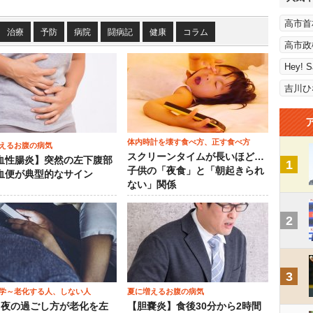
高市首
治療
予防
病院
闘病記
健康
コラム
高市政
Hey! 
吉川ひ
体内時計を壊す食べ方、正す食べ方
えるお腹の病気
スクリーンタイムが長いほど…
血性腸炎】突然の左下腹部
1
子供の「夜食」と「朝起きられ
血便が典型的なサイン
ない」関係
2
3
学～老化する人、しない人
夏に増えるお腹の病気
）夜の過ごし方が老化を左
【胆嚢炎】食後30分から2時間