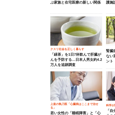
ぶ家族と在宅医療の新しい関係
護施
クスリ社会を正しく暮らす
腎臓
「緑茶」を1日7杯飲んで肝臓が
ない
んを予防する…日本人男女約4.2
ント
万人を追跡調査
上皇の執刀医「心臓病はここまで治せ
科学が
る」
「自
若い女性の「睡眠障害」と「心