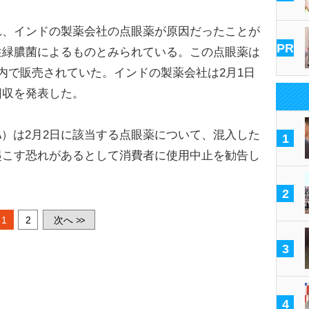
、インドの製薬会社の点眼薬が原因だったことが
PR
性緑膿菌によるものとみられている。この点眼薬は
内で販売されていた。インドの製薬会社は2月1日
回収を発表した。
）は2月2日に該当する点眼薬について、混入した
1
起こす恐れがあるとして消費者に使用中止を勧告し
2
1
2
次へ
>>
3
4